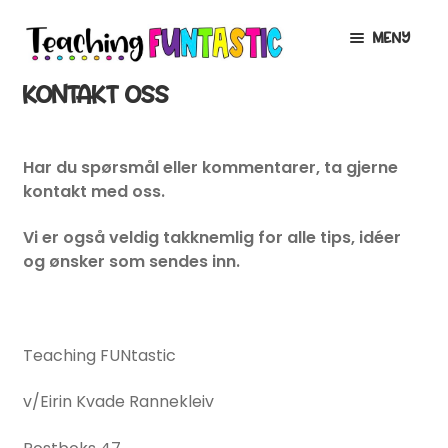
Hopp
Hopp
MENY
til
til
navigasjon
innhold
KONTAKT OSS
INFO
UTVID
UNDERMENY
Samarbeidspartnere
Har du spørsmål eller kommentarer, ta gjerne
Ofte stilte spørsmål
kontakt med oss.
Om teaching funtastic
Vi er også veldig takknemlig for alle tips, idéer
og ønsker som sendes inn.
Kontakt
MIN KONTO
Teaching FUNtastic
GRATIS
UTVID
v/Eirin Kvade Rannekleiv
UNDERMENY
BUTIKK
UTVID