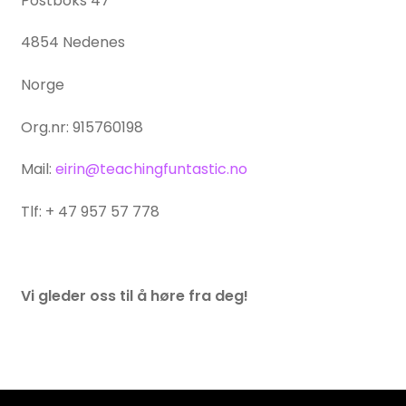
Postboks 47
UNDERMENY
LISENSER
UTVID
4854 Nedenes
UNDERMENY
TIPSHJØRNET
Norge
Org.nr: 915760198
KURS
Mail:
eirin@teachingfuntastic.no
Tlf: + 47 957 57 778
Vi gleder oss til å høre fra deg!