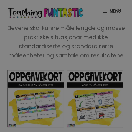
Hopp
Hopp
MENY
til
til
navigasjon
innhold
INFO
UTVID
Elevene skal kunne måle lengde og masse
UNDERMENY
i praktiske situasjonar med ikke-
MIN KONTO
standardiserte og standardiserte
måleenheter og samtale om resultatene
GRATIS
UTVID
UNDERMENY
BUTIKK
UTVID
UNDERMENY
LISENSER
UTVID
UNDERMENY
TIPSHJØRNET
KURS