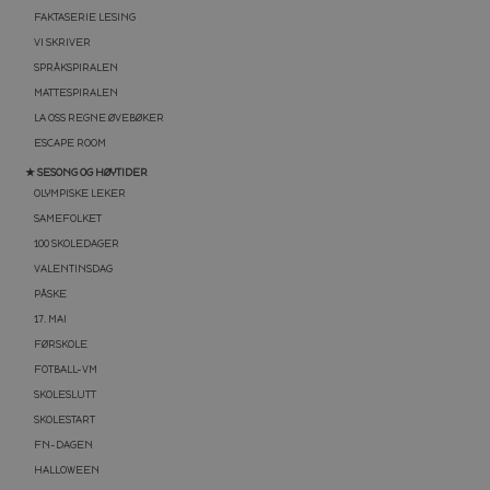
FAKTASERIE LESING
VI SKRIVER
SPRÅKSPIRALEN
MATTESPIRALEN
LA OSS REGNE ØVEBØKER
ESCAPE ROOM
★ SESONG OG HØYTIDER
OLYMPISKE LEKER
SAMEFOLKET
100 SKOLEDAGER
VALENTINSDAG
PÅSKE
17. MAI
FØRSKOLE
FOTBALL-VM
SKOLESLUTT
SKOLESTART
FN-DAGEN
HALLOWEEN