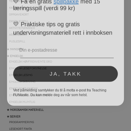
læringsspill (verdi 99 kr)
TEKSTOPPGAVER
KARTLEGGING
OPPGAVEKORT
💛
Praktiske tips og gratis
DIGITALE SPILL
undervisningsmateriell rett i innboksen
AKTIVITETSPAKKER
ARBEIDSARK
Email
PUSLESPILL
★ NYNORSK
★ ENGELSK
ENGELSK HØYFREKVENTE ORD
JA, TAKK
ENGELSK LESEFORSTÅELSE
ENGELSK LESING
ENGELSK SKRIVING
Ved påmelding samtykker du til å motta e-post fra Teaching
FUNtastic. Du kan melde deg av når som helst.
ENGELSK GRAMATIKK
ENGELSK ORD- OG BEGREPER
ENGELSK MUNTLIG
★ NORDSAMISK MATERIELL
★ SERIER
PROGRAMMERING
LESEKORT FAKTA