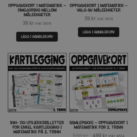
OPPGAVEKORT I MATEMATIKK –
OPPGAVEKORT I MATEMATIKK –
OMGJØRING MELLOM
VALG AV MÅLEENHETER
MÅLEENHETER
39
kr
inkl. MVA
39
kr
inkl. MVA
LEGG I HANDLEKURV
LEGG I HANDLEKURV
INN- OG UTSJEKKSBILLETTER
SAMLEPAKKE – OPPGAVEKORT I
FOR ENKEL KARTLEGGING I
MATEMATIKK FOR 2. TRINN
MATEMATIKK PÅ 2. TRINN
Opprinnelig
Nåværende
858
kr
499
kr
inkl. MVA