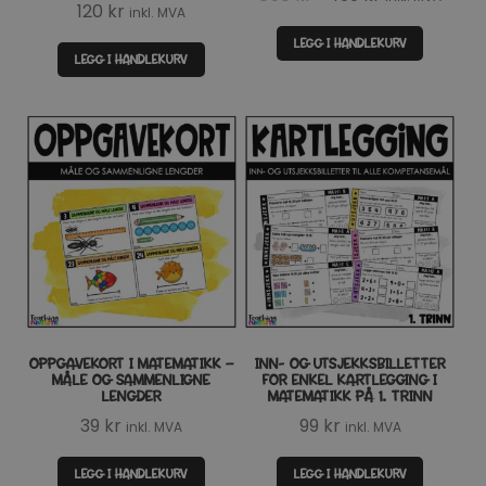
120
kr
inkl. MVA
pris
pris
LEGG I HANDLEKURV
var:
er:
LEGG I HANDLEKURV
858 kr.
499 kr.
OPPGAVEKORT I MATEMATIKK –
INN- OG UTSJEKKSBILLETTER
MÅLE OG SAMMENLIGNE
FOR ENKEL KARTLEGGING I
LENGDER
MATEMATIKK PÅ 1. TRINN
39
kr
99
kr
inkl. MVA
inkl. MVA
LEGG I HANDLEKURV
LEGG I HANDLEKURV