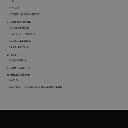
JUL
NYTTÅR
UTESKOLE AKTIVITETER
★ LÆRERVERKTØY
PLANLEGGERE
KLASSEROMSDEKOR
KLASSELEDELSE
BRAIN BREAKS
★ SPILL
DOMINOSPILL
★ SAMLEPAKKER
★ MEDLEMSSKAP
GRATIS
LISENSER – SKOLE OG ENKELTBRUKERE