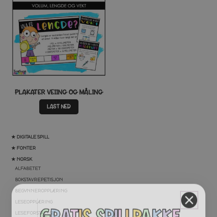
PLAKATER VEIING OG MÅLING
LAST NED
★ DIGITALE SPILL
★ FONTER
★ NORSK
ALFABETET
BOKSTAVREPETISJON
BEGYNNEROPPLÆRING
LESEOPPLÆRING
LESEFORSTÅELSE