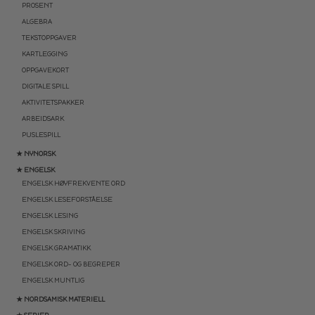
PROSENT
ALGEBRA
TEKSTOPPGAVER
KARTLEGGING
OPPGAVEKORT
DIGITALE SPILL
AKTIVITETSPAKKER
ARBEIDSARK
PUSLESPILL
★ NYNORSK
★ ENGELSK
ENGELSK HØYFREKVENTE ORD
ENGELSK LESEFORSTÅELSE
ENGELSK LESING
ENGELSK SKRIVING
ENGELSK GRAMATIKK
ENGELSK ORD- OG BEGREPER
ENGELSK MUNTLIG
★ NORDSAMISK MATERIELL