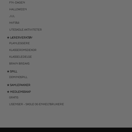
FN-DAGEN
HALLOWEEN
JUL
NYTTÅR
UTESKOLE AKTIVITETER
★ LÆRERVERKTØY
PLANLEGGERE
KLASSEROMSDEKOR
KLASSELEDELSE
BRAIN BREAKS
★ SPILL
DOMINOSPILL
★ SAMLEPAKKER
★ MEDLEMSSKAP
GRATIS
LISENSER – SKOLE OG ENKELTBRUKERE