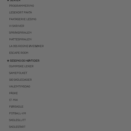
★ SERIER
PROGRAMMERING
LESEKORT FAKTA
FAKTASERIE LESING
VI SKRIVER
SPRÅKSPIRALEN
MATTESPIRALEN
LA OSS REGNE ØVEBØKER
ESCAPE ROOM
★ SESONG OG HØYTIDER
OLYMPISKE LEKER
SAMEFOLKET
100 SKOLEDAGER
VALENTINSDAG
PÅSKE
17. MAI
FØRSKOLE
FOTBALL-VM
SKOLESLUTT
SKOLESTART