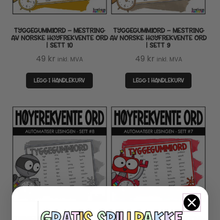
TYGGEGUMMIORD – MESTRING
TYGGEGUMMIORD – MESTRING
AV NORSKE HØYFREKVENTE ORD
AV NORSKE HØYFREKVENTE ORD
| SETT 10
| SETT 9
49
kr
49
kr
inkl. MVA
inkl. MVA
LEGG I HANDLEKURV
LEGG I HANDLEKURV
TYGGEGUMMIORD – MESTRING
TYGGEGUMMIORD – MESTRING