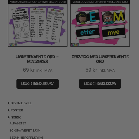
HØYFREKVENTE ORD –
ORDVEGG MED HØYFREKVENTE
MINIBØKER
ORD
69
kr
59
kr
inkl. MVA
inkl. MVA
LEGG I HANDLEKURV
LEGG I HANDLEKURV
★ DIGITALE SPILL
★ FONTER
★ NORSK
ALFABETET
BOKSTAVREPETISJON
BEGYNNEROPPLÆRING