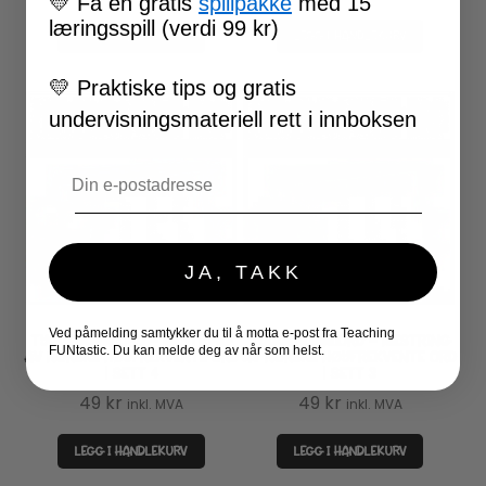
💛
Få en gratis
spillpakke
med 15
læringsspill (verdi 99 kr)
LEGG I HANDLEKURV
LEGG I HANDLEKURV
💛
Praktiske tips og gratis
undervisningsmateriell rett i innboksen
Email
JA, TAKK
Ved påmelding samtykker du til å motta e-post fra Teaching
TYGGEGUMMIORD – MESTRING
TYGGEGUMMIORD – MESTRING
FUNtastic. Du kan melde deg av når som helst.
AV NORSKE HØYFREKVENTE ORD
AV NORSKE HØYFREKVENTE ORD
| SETT 4
| SETT 3
49
kr
49
kr
inkl. MVA
inkl. MVA
LEGG I HANDLEKURV
LEGG I HANDLEKURV