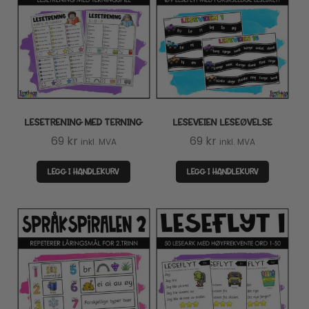
LESETRENING MED TERNING
LESEVEIEN LESEØVELSE
69
kr
69
kr
inkl. MVA
inkl. MVA
LEGG I HANDLEKURV
LEGG I HANDLEKURV