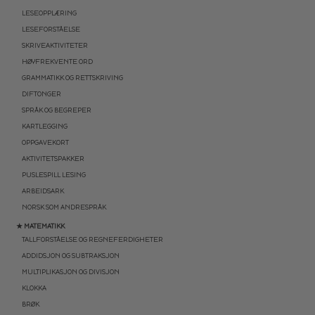
LESEOPPLÆRING
LESEFORSTÅELSE
SKRIVEAKTIVITETER
HØYFREKVENTE ORD
GRAMMATIKK OG RETTSKRIVING
DIFTONGER
SPRÅK OG BEGREPER
KARTLEGGING
OPPGAVEKORT
AKTIVITETSPAKKER
PUSLESPILL LESING
ARBEIDSARK
NORSK SOM ANDRESPRÅK
★ MATEMATIKK
TALLFORSTÅELSE OG REGNEFERDIGHETER
ADDIDSJON OG SUBTRAKSJON
MULTIPLIKASJON OG DIVISJON
KLOKKA
BRØK