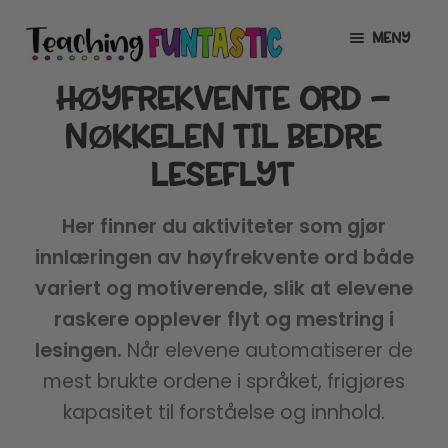
Hopp
Hopp
MENY
til
til
navigasjon
innhold
HØYFREKVENTE ORD –
INFO
UTVID
UNDERMENY
NØKKELEN TIL BEDRE
MIN KONTO
LESEFLYT
GRATIS
UTVID
UNDERMENY
Her finner du aktiviteter som gjør
BUTIKK
UTVID
innlæringen av høyfrekvente ord både
UNDERMENY
variert og motiverende, slik at elevene
LISENSER
UTVID
raskere opplever flyt og mestring i
UNDERMENY
TIPSHJØRNET
lesingen.
Når elevene automatiserer de
mest brukte ordene i språket, frigjøres
KURS
kapasitet til forståelse og innhold.