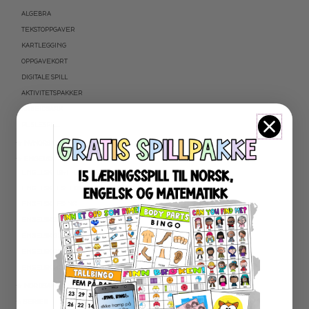
ALGEBRA
TEKSTOPPGAVER
KARTLEGGING
OPPGAVEKORT
DIGITALE SPILL
AKTIVITETSPAKKER
ARBEIDSARK
PUSLESPILL
★ NYNORSK
★ ENGELSK
ENGELSK HØYFREKVENTE ORD
ENGELSK LESEFORSTÅELSE
ENGELSK LESING
ENGELSK SKRIVING
ENGELSK GRAMATIKK
ENGELSK ORD- OG BEGREPER
ENGELSK MUNTLIG
★ NORDSAMISK MATERIELL
★ SERIER