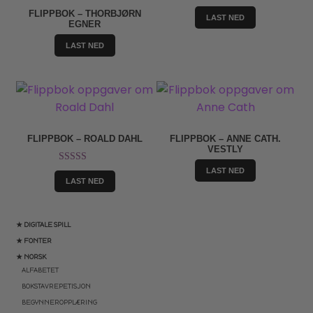
FLIPPBOK – THORBJØRN
LAST NED
EGNER
LAST NED
FLIPPBOK – ROALD DAHL
FLIPPBOK – ANNE CATH.
VESTLY
Vurdert
5.00
LAST NED
LAST NED
av 5
★ DIGITALE SPILL
★ FONTER
★ NORSK
ALFABETET
BOKSTAVREPETISJON
BEGYNNEROPPLÆRING