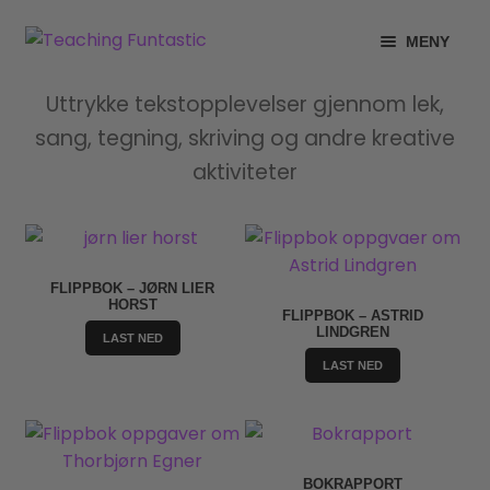
Hopp
Hopp
MENY
til
til
navigasjon
innhold
INFO
Uttrykke tekstopplevelser gjennom lek,
sang, tegning, skriving og andre kreative
MIN KONTO
aktiviteter
GRATIS
BUTIKK
FLIPPBOK – JØRN LIER
HORST
LISENSER
FLIPPBOK – ASTRID
LINDGREN
LAST NED
LAST NED
TIPSHJØRNET
KURS
BOKRAPPORT