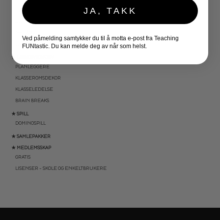
JA, TAKK
HALLOWEEN
JUL
NYTTÅR
Ved påmelding samtykker du til å motta e-post fra Teaching
UTESKOLE AKTIVITETER
FUNtastic. Du kan melde deg av når som helst.
★ LÆRERVERKTØY
PLANLEGGERE
KLASSEROMSDEKOR
KLASSELEDELSE
BRAIN BREAKS
★ SPILL
DOMINOSPILL
★ SAMLEPAKKER
★ MEDLEMSSKAP
GRATIS
LISENSER – SKOLE OG ENKELTBRUKERE