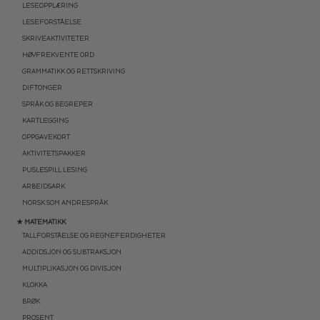
LESEOPPLÆRING
LESEFORSTÅELSE
SKRIVEAKTIVITETER
HØYFREKVENTE ORD
GRAMMATIKK OG RETTSKRIVING
DIFTONGER
SPRÅK OG BEGREPER
KARTLEGGING
OPPGAVEKORT
AKTIVITETSPAKKER
PUSLESPILL LESING
ARBEIDSARK
NORSK SOM ANDRESPRÅK
★ MATEMATIKK
TALLFORSTÅELSE OG REGNEFERDIGHETER
ADDIDSJON OG SUBTRAKSJON
MULTIPLIKASJON OG DIVISJON
KLOKKA
BRØK
PROSENT