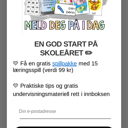
PROGRAMMERING
LESEKORT FAKTA
FAKTASERIE LESING
VI SKRIVER
SPRÅKSPIRALEN
MATTESPIRALEN
EN GOD START PÅ
LA OSS REGNE ØVEBØKER
ESCAPE ROOM
SKOLEÅRET
​ ✏️
★ SESONG OG HØYTIDER
OLYMPISKE LEKER
💛
Få en gratis
spillpakke
med 15
SAMEFOLKET
læringsspill (verdi 99 kr)
100 SKOLEDAGER
VALENTINSDAG
💛
Praktiske tips og gratis
PÅSKE
undervisningsmateriell rett i innboksen
17. MAI
FØRSKOLE
Email
FOTBALL-VM
SKOLESLUTT
SKOLESTART
FN-DAGEN