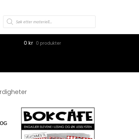
Products
search
0
kr
0 produkter
erdigheter
 OG