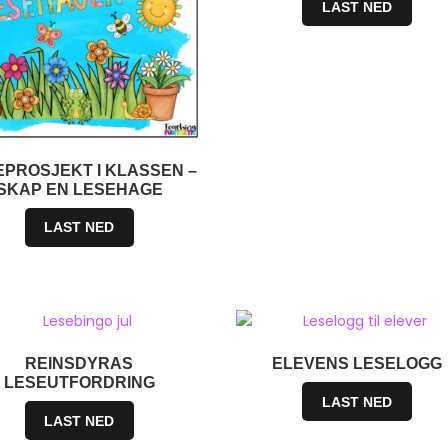
LAST NED
EPROSJEKT I KLASSEN –
SKAP EN LESEHAGE
LAST NED
REINSDYRAS
ELEVENS LESELOGG
LESEUTFORDRING
LAST NED
LAST NED