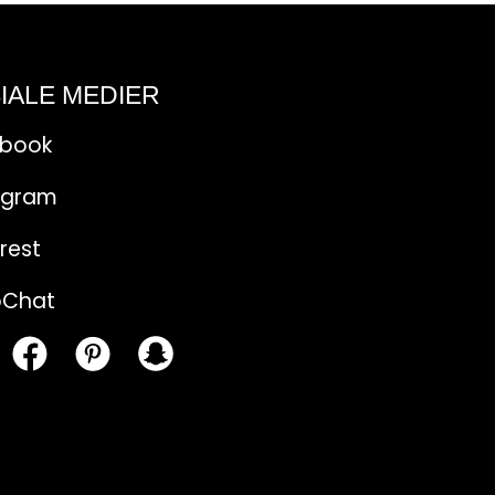
IALE MEDIER
ebook
agram
rest
pChat