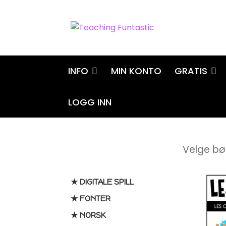
Hopp
Hopp
til
til
navigasjon
innhold
INFO
MIN KONTO
GRATIS
LOGG INN
Velge bøk
★ DIGITALE SPILL
★ FONTER
★ NORSK