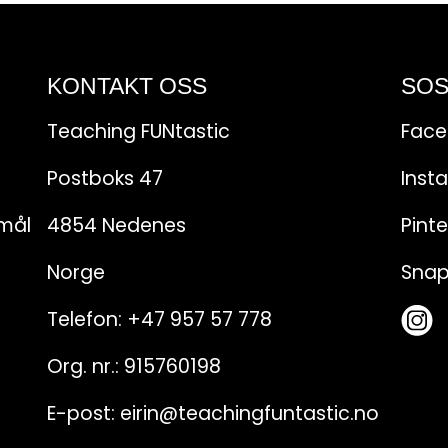
KONTAKT OSS
SOS
Teaching FUNtastic
Fac
Postboks 47
Inst
emål
4854 Nedenes
Pinte
Norge
Sna
Telefon:
+47 957 57 778
Org. nr.: 915760198
E-post:
eirin@teachingfuntastic.no