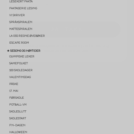
JA, TAKK
LESEKORT FAKTA
FAKTASERIE LESING
VI SKRIVER
Ved påmelding samtykker du til å motta e-post fra Teaching
SPRÅKSPIRALEN
FUNtastic. Du kan melde deg av når som helst.
MATTESPIRALEN
LA OSS REGNE ØVEBØKER
ESCAPE ROOM
★ SESONG OG HØYTIDER
OLYMPISKE LEKER
SAMEFOLKET
100 SKOLEDAGER
VALENTINSDAG
PÅSKE
17. MAI
FØRSKOLE
FOTBALL-VM
SKOLESLUTT
SKOLESTART
FN-DAGEN
HALLOWEEN