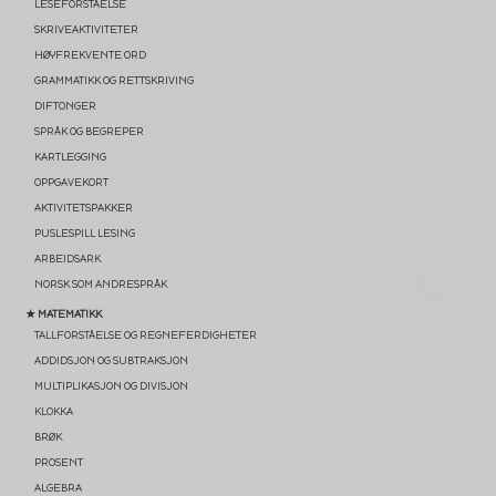
LESEFORSTÅELSE
SKRIVEAKTIVITETER
HØYFREKVENTE ORD
GRAMMATIKK OG RETTSKRIVING
DIFTONGER
SPRÅK OG BEGREPER
KARTLEGGING
OPPGAVEKORT
AKTIVITETSPAKKER
PUSLESPILL LESING
ARBEIDSARK
NORSK SOM ANDRESPRÅK
★ MATEMATIKK
TALLFORSTÅELSE OG REGNEFERDIGHETER
ADDIDSJON OG SUBTRAKSJON
MULTIPLIKASJON OG DIVISJON
KLOKKA
BRØK
PROSENT
ALGEBRA