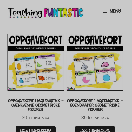
Hopp
Hopp
MENY
til
til
navigasjon
innhold
INFO
UTVID
UNDERMENY
MIN KONTO
GRATIS
UTVID
UNDERMENY
BUTIKK
UTVID
UNDERMENY
LISENSER
UTVID
UNDERMENY
OPPGAVEKORT I MATEMATIKK –
OPPGAVEKORT I MATEMATIKK –
TIPSHJØRNET
GJENKJENNE GEOMETRISKE
EGENSKAPER GEOMETRISKE
FIGURER
FIGURER
KURS
39
kr
39
kr
inkl. MVA
inkl. MVA
LEGG I HANDLEKURV
LEGG I HANDLEKURV