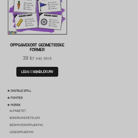
OPPGAVEKORT GEOMETRISKE
FORMER
39
kr
inkl. MVA
LEGG I HANDLEKURV
★ DIGITALE SPILL
★ FONTER
★ NORSK
ALFABETET
BOKSTAVREPETISJON
BEGYNNEROPPLÆRING
LESEOPPLÆRING