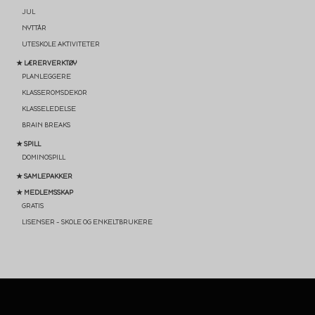
JUL
NYTTÅR
UTESKOLE AKTIVITETER
★ LÆRERVERKTØY
PLANLEGGERE
KLASSEROMSDEKOR
KLASSELEDELSE
BRAIN BREAKS
★ SPILL
DOMINOSPILL
★ SAMLEPAKKER
★ MEDLEMSSKAP
GRATIS
LISENSER – SKOLE OG ENKELTBRUKERE