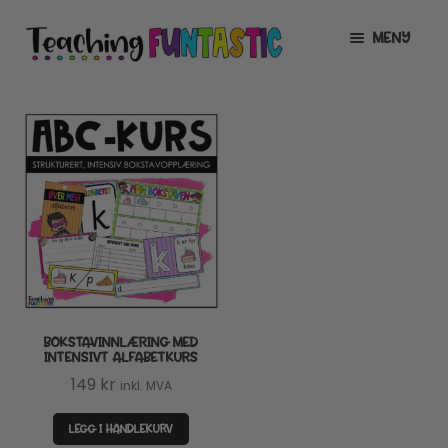
Hopp
Hopp
MENY
til
til
navigasjon
innhold
INFO
UTVID
UNDERMENY
MIN KONTO
GRATIS
UTVID
UNDERMENY
BUTIKK
UTVID
UNDERMENY
LISENSER
UTVID
UNDERMENY
BOKSTAVINNLÆRING MED
TIPSHJØRNET
INTENSIVT ALFABETKURS
149
kr
inkl. MVA
KURS
LEGG I HANDLEKURV