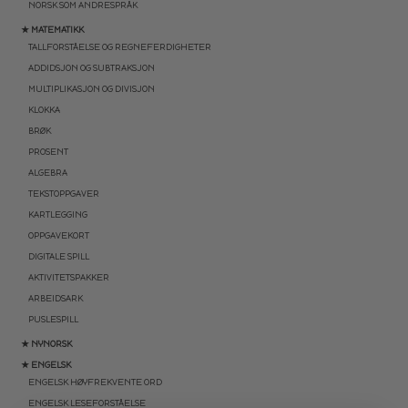
NORSK SOM ANDRESPRÅK
★ MATEMATIKK
TALLFORSTÅELSE OG REGNEFERDIGHETER
ADDIDSJON OG SUBTRAKSJON
MULTIPLIKASJON OG DIVISJON
KLOKKA
BRØK
PROSENT
ALGEBRA
TEKSTOPPGAVER
KARTLEGGING
OPPGAVEKORT
DIGITALE SPILL
AKTIVITETSPAKKER
ARBEIDSARK
PUSLESPILL
★ NYNORSK
★ ENGELSK
ENGELSK HØYFREKVENTE ORD
ENGELSK LESEFORSTÅELSE