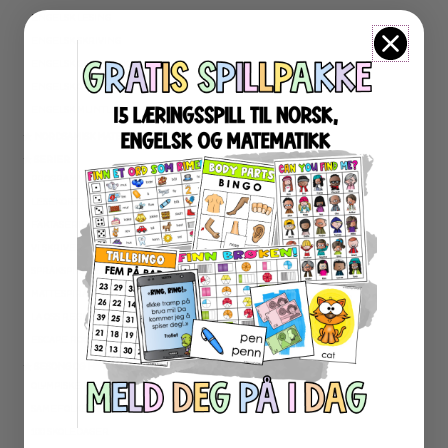
ENGELSK LESING
ENGELSK SKRIVING
ENGELSK GRAMATIKK
ENGELSK ORD- OG BEGREPER
ENGELSK MUNTLIG
★ NORDSAMISK MATERIELL
★ SERIER
PROGRAMMERING
LESEKORT FAKTA
FAKTASERIE LESING
VI SKRIVER
SPRÅKSPIRALEN
MATTESPIRALEN
LA OSS REGNE ØVEBØKER
ESCAPE ROOM
★ SESONG OG HØYTIDER
OLYMPISKE LEKER
SAMEFOLKET
100 SKOLEDAGER