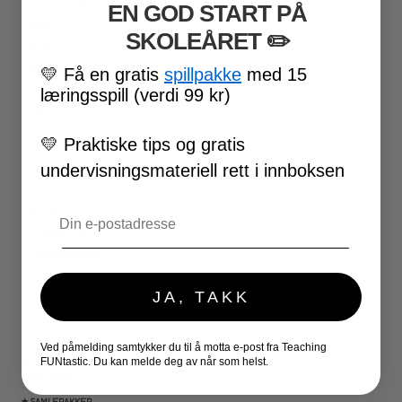
EN GOD START PÅ
VALENTINSDAG
PÅSKE
SKOLEÅRET
​ ✏️
17. MAI
FØRSKOLE
💛
Få en gratis
spillpakke
med 15
FOTBALL-VM
læringsspill (verdi 99 kr)
SKOLESLUTT
SKOLESTART
💛
Praktiske tips og gratis
FN-DAGEN
undervisningsmateriell rett i innboksen
HALLOWEEN
JUL
Email
NYTTÅR
UTESKOLE AKTIVITETER
★ LÆRERVERKTØY
PLANLEGGERE
JA, TAKK
KLASSEROMSDEKOR
KLASSELEDELSE
BRAIN BREAKS
Ved påmelding samtykker du til å motta e-post fra Teaching
★ SPILL
FUNtastic. Du kan melde deg av når som helst.
DOMINOSPILL
★ SAMLEPAKKER