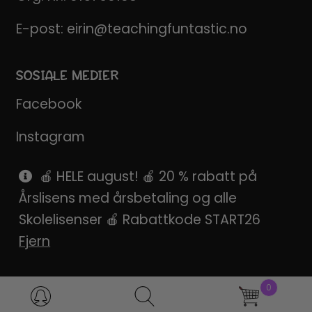
E-post:
eirin@teachingfuntastic.no
SOSIALE MEDIER
Facebook
Instagram
Pinterest
🍎 HELE august! 🍎 20 % rabatt på
Årslisens med årsbetaling og alle
SnapChat
Skolelisenser 🍎 Rabattkode START26
Fjern
0
Products
search