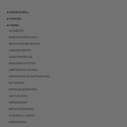
★ DIGITALE SPILL
★ FONTER
★ NORSK
ALFABETET
BOKSTAVREPETISJON
BEGYNNEROPPLÆRING
LESEOPPLÆRING
LESEFORSTÅELSE
SKRIVEAKTIVITETER
HØYFREKVENTE ORD
GRAMMATIKK OG RETTSKRIVING
DIFTONGER
SPRÅK OG BEGREPER
KARTLEGGING
OPPGAVEKORT
AKTIVITETSPAKKER
PUSLESPILL LESING
ARBEIDSARK