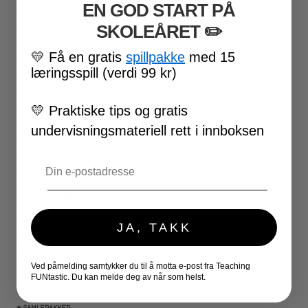
EN GOD START PÅ
VALENTINSDAG
PÅSKE
SKOLEÅRET
​ ✏️
17. MAI
FØRSKOLE
💛
Få en gratis
spillpakke
med 15
FOTBALL-VM
læringsspill (verdi 99 kr)
SKOLESLUTT
SKOLESTART
💛
Praktiske tips og gratis
FN-DAGEN
undervisningsmateriell rett i innboksen
HALLOWEEN
JUL
Email
NYTTÅR
UTESKOLE AKTIVITETER
★ LÆRERVERKTØY
PLANLEGGERE
JA, TAKK
KLASSEROMSDEKOR
KLASSELEDELSE
BRAIN BREAKS
Ved påmelding samtykker du til å motta e-post fra Teaching
★ SPILL
FUNtastic. Du kan melde deg av når som helst.
DOMINOSPILL
★ SAMLEPAKKER