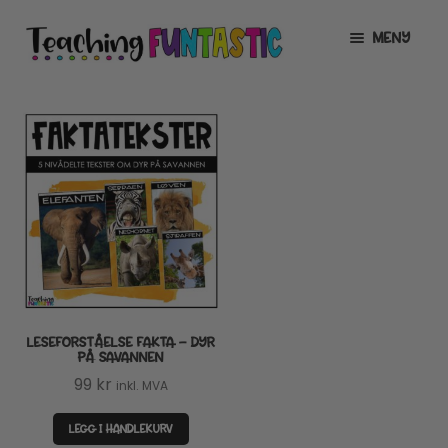
Hopp
Hopp
MENY
til
til
navigasjon
innhold
INFO
UTVID
UNDERMENY
MIN KONTO
GRATIS
UTVID
UNDERMENY
BUTIKK
UTVID
UNDERMENY
LISENSER
UTVID
UNDERMENY
LESEFORSTÅELSE FAKTA – DYR
TIPSHJØRNET
PÅ SAVANNEN
99
kr
inkl. MVA
KURS
LEGG I HANDLEKURV