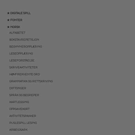
★ DIGITALE SPILL
★ FONTER
★ NORSK
ALFABETET
BOKSTAVREPETISJON
BEGYNNEROPPLÆRING
LESEOPPLÆRING
LESEFORSTÅELSE
SKRIVEAKTIVITETER
HØYFREKVENTE ORD
GRAMMATIKK OG RETTSKRIVING
DIFTONGER
SPRÅK OG BEGREPER
KARTLEGGING
OPPGAVEKORT
AKTIVITETSPAKKER
PUSLESPILL LESING
ARBEIDSARK