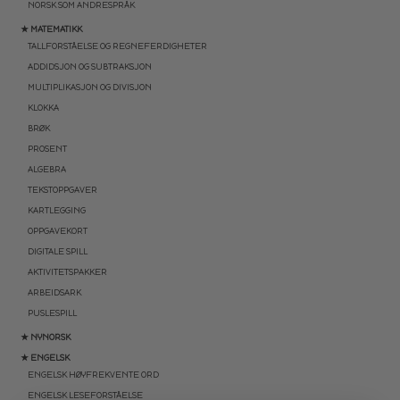
NORSK SOM ANDRESPRÅK
★ MATEMATIKK
TALLFORSTÅELSE OG REGNEFERDIGHETER
ADDIDSJON OG SUBTRAKSJON
MULTIPLIKASJON OG DIVISJON
KLOKKA
BRØK
PROSENT
ALGEBRA
TEKSTOPPGAVER
KARTLEGGING
OPPGAVEKORT
DIGITALE SPILL
AKTIVITETSPAKKER
ARBEIDSARK
PUSLESPILL
★ NYNORSK
★ ENGELSK
ENGELSK HØYFREKVENTE ORD
ENGELSK LESEFORSTÅELSE