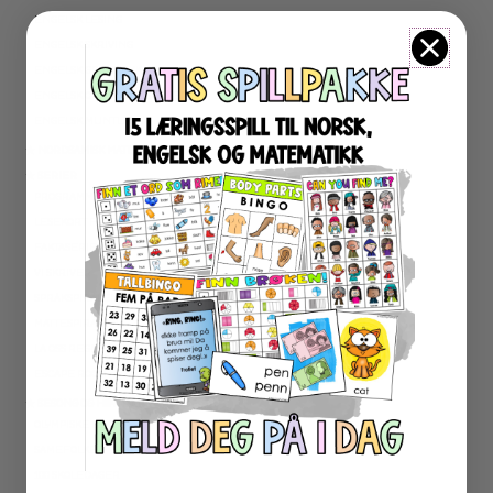
ENGELSK LESING
ENGELSK SKRIVING
ENGELSK GRAMATIKK
ENGELSK ORD- OG BEGREPER
ENGELSK MUNTLIG
★ NORDSAMISK MATERIELL
★ SERIER
PROGRAMMERING
LESEKORT FAKTA
FAKTASERIE LESING
VI SKRIVER
SPRÅKSPIRALEN
MATTESPIRALEN
LA OSS REGNE ØVEBØKER
ESCAPE ROOM
★ SESONG OG HØYTIDER
OLYMPISKE LEKER
SAMEFOLKET
100 SKOLEDAGER