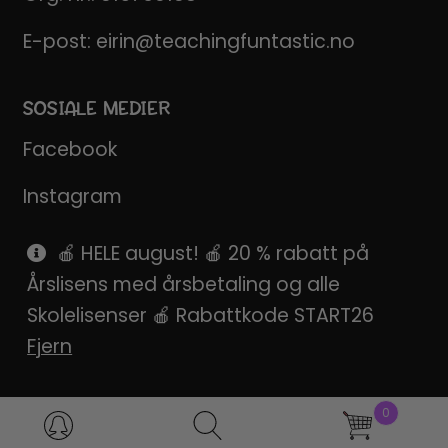
E-post:
eirin@teachingfuntastic.no
SOSIALE MEDIER
Facebook
Instagram
Pinterest
🍎 HELE august! 🍎 20 % rabatt på
Årslisens med årsbetaling og alle
SnapChat
Skolelisenser 🍎 Rabattkode START26
Fjern
0
Products
search