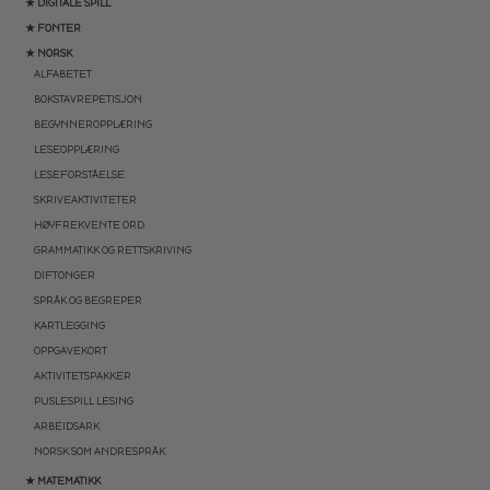
★ DIGITALE SPILL
★ FONTER
★ NORSK
ALFABETET
BOKSTAVREPETISJON
BEGYNNEROPPLÆRING
LESEOPPLÆRING
LESEFORSTÅELSE
SKRIVEAKTIVITETER
HØYFREKVENTE ORD
GRAMMATIKK OG RETTSKRIVING
DIFTONGER
SPRÅK OG BEGREPER
KARTLEGGING
OPPGAVEKORT
AKTIVITETSPAKKER
PUSLESPILL LESING
ARBEIDSARK
NORSK SOM ANDRESPRÅK
★ MATEMATIKK