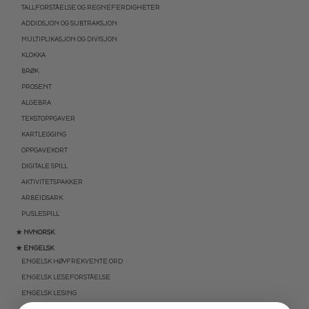
TALLFORSTÅELSE OG REGNEFERDIGHETER
ADDIDSJON OG SUBTRAKSJON
MULTIPLIKASJON OG DIVISJON
KLOKKA
BRØK
PROSENT
ALGEBRA
TEKSTOPPGAVER
KARTLEGGING
OPPGAVEKORT
DIGITALE SPILL
AKTIVITETSPAKKER
ARBEIDSARK
PUSLESPILL
★ NYNORSK
★ ENGELSK
ENGELSK HØYFREKVENTE ORD
ENGELSK LESEFORSTÅELSE
ENGELSK LESING
ENGELSK SKRIVING