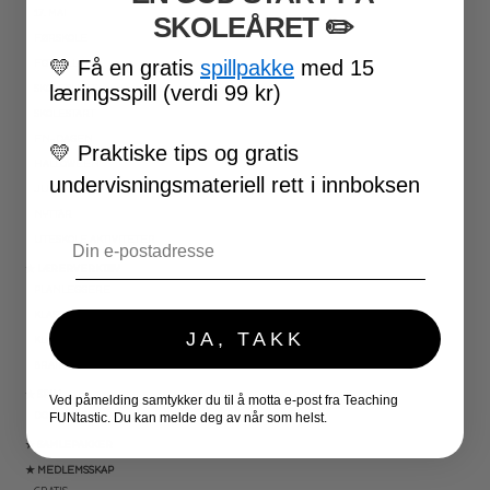
17. MAI
SKOLEÅRET
​ ✏️
FØRSKOLE
💛
Få en gratis
spillpakke
med 15
FOTBALL-VM
læringsspill (verdi 99 kr)
SKOLESLUTT
SKOLESTART
FN-DAGEN
💛
Praktiske tips og gratis
HALLOWEEN
undervisningsmateriell rett i innboksen
JUL
NYTTÅR
Email
UTESKOLE AKTIVITETER
★ LÆRERVERKTØY
PLANLEGGERE
KLASSEROMSDEKOR
JA, TAKK
KLASSELEDELSE
BRAIN BREAKS
★ SPILL
Ved påmelding samtykker du til å motta e-post fra Teaching
DOMINOSPILL
FUNtastic. Du kan melde deg av når som helst.
★ SAMLEPAKKER
★ MEDLEMSSKAP