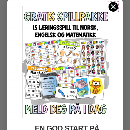
ENGELSK GRAMATIKK
ENGELSK ORD- OG BEGREPER
ENGELSK MUNTLIG
★ NORDSAMISK MATERIELL
★ SERIER
PROGRAMMERING
LESEKORT FAKTA
FAKTASERIE LESING
VI SKRIVER
SPRÅKSPIRALEN
MATTESPIRALEN
LA OSS REGNE ØVEBØKER
ESCAPE ROOM
★ SESONG OG HØYTIDER
OLYMPISKE LEKER
SAMEFOLKET
100 SKOLEDAGER
VALENTINSDAG
EN GOD START PÅ
PÅSKE