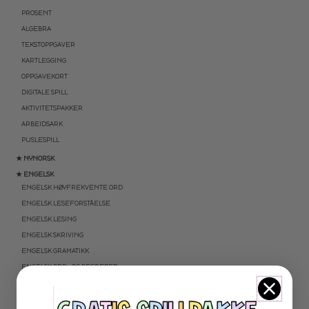
PROSENT
ALGEBRA
TEKSTOPPGAVER
KARTLEGGING
OPPGAVEKORT
DIGITALE SPILL
AKTIVITETSPAKKER
ARBEIDSARK
PUSLESPILL
★ NYNORSK
★ ENGELSK
ENGELSK HØYFREKVENTE ORD
ENGELSK LESEFORSTÅELSE
ENGELSK LESING
ENGELSK SKRIVING
ENGELSK GRAMATIKK
ENGELSK ORD- OG BEGREPER
ENGELSK MUNTLIG
★ NORDSAMISK MATERIELL