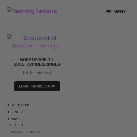
Hopp
Hopp
MENY
til
til
navigasjon
innhold
INFO
UTVID
UNDERMENY
MIN KONTO
GRATIS
UTVID
BOKSTAVARK TIL
BOKSTAVINNLÆRINGEN
UNDERMENY
119
kr
BUTIKK
inkl. MVA
UTVID
UNDERMENY
LEGG I HANDLEKURV
LISENSER
UTVID
UNDERMENY
TIPSHJØRNET
★ DIGITALE SPILL
★ FONTER
KURS
★ NORSK
ALFABETET
BOKSTAVREPETISJON