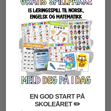
★ SERIER
PROGRAMMERING
LESEKORT FAKTA
FAKTASERIE LESING
VI SKRIVER
SPRÅKSPIRALEN
MATTESPIRALEN
LA OSS REGNE ØVEBØKER
ESCAPE ROOM
★ SESONG OG HØYTIDER
OLYMPISKE LEKER
SAMEFOLKET
100 SKOLEDAGER
VALENTINSDAG
PÅSKE
17. MAI
FØRSKOLE
EN GOD START PÅ
FOTBALL-VM
SKOLEÅRET
​ ✏️
SKOLESLUTT
SKOLESTART