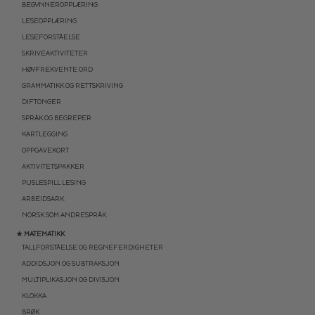
BEGYNNEROPPLÆRING
LESEOPPLÆRING
LESEFORSTÅELSE
SKRIVEAKTIVITETER
HØYFREKVENTE ORD
GRAMMATIKK OG RETTSKRIVING
DIFTONGER
SPRÅK OG BEGREPER
KARTLEGGING
OPPGAVEKORT
AKTIVITETSPAKKER
PUSLESPILL LESING
ARBEIDSARK
NORSK SOM ANDRESPRÅK
★ MATEMATIKK
TALLFORSTÅELSE OG REGNEFERDIGHETER
ADDIDSJON OG SUBTRAKSJON
MULTIPLIKASJON OG DIVISJON
KLOKKA
BRØK