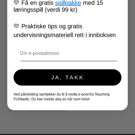
💛
Få en gratis
spillpakke
med 15
FN-DAGEN
læringsspill (verdi 99 kr)
HALLOWEEN
JUL
💛
Praktiske tips og gratis
NYTTÅR
undervisningsmateriell rett i innboksen
UTESKOLE AKTIVITETER
★ LÆRERVERKTØY
Email
PLANLEGGERE
KLASSEROMSDEKOR
KLASSELEDELSE
BRAIN BREAKS
JA, TAKK
★ SPILL
DOMINOSPILL
★ SAMLEPAKKER
Ved påmelding samtykker du til å motta e-post fra Teaching
★ MEDLEMSSKAP
FUNtastic. Du kan melde deg av når som helst.
GRATIS
LISENSER – SKOLE OG ENKELTBRUKERE