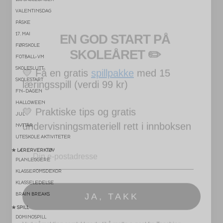
EN GOD START PÅ
VALENTINSDAG
SKOLEÅRET
​ ✏️
PÅSKE
17. MAI
💛
Få en gratis
spillpakke
med 15
FØRSKOLE
læringsspill (verdi 99 kr)
FOTBALL-VM
SKOLESLUTT
SKOLESTART
💛
Praktiske tips og gratis
FN-DAGEN
undervisningsmateriell rett i innboksen
HALLOWEEN
JUL
Email
NYTTÅR
UTESKOLE AKTIVITETER
★ LÆRERVERKTØY
PLANLEGGERE
JA, TAKK
KLASSEROMSDEKOR
KLASSELEDELSE
BRAIN BREAKS
Ved påmelding samtykker du til å motta e-post fra Teaching
FUNtastic. Du kan melde deg av når som helst.
★ SPILL
DOMINOSPILL