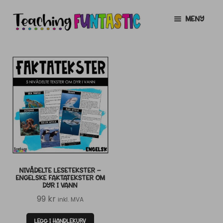
Hopp
Hopp
MENY
til
til
navigasjon
innhold
INFO
UTVID
UNDERMENY
MIN KONTO
GRATIS
UTVID
UNDERMENY
BUTIKK
UTVID
UNDERMENY
LISENSER
UTVID
UNDERMENY
NIVÅDELTE LESETEKSTER –
TIPSHJØRNET
ENGELSKE FAKTATEKSTER OM
DYR I VANN
KURS
99
kr
inkl. MVA
LEGG I HANDLEKURV