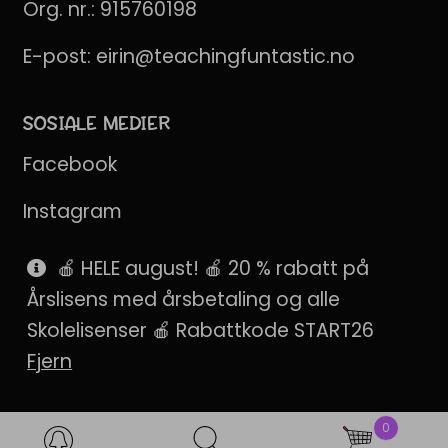
Org. nr.: 915760198
E-post:
eirin@teachingfuntastic.no
SOSIALE MEDIER
Facebook
Instagram
Pinterest
🍎 HELE august! 🍎 20 % rabatt på
Årslisens med årsbetaling og alle
SnapChat
Skolelisenser 🍎 Rabattkode START26
Fjern
0
Products