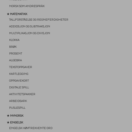
NORSK SOM ANDRESPRÅK
★ MATEMATIKK
TALLFORSTÅELSE OG REGNEFERDIGHETER
ADDIDSJON OG SUBTRAKSJON
MULTIPLIKASJON OG DIVISJON
KLOKKA
BRØK
PROSENT
ALGEBRA
TEKSTOPPGAVER
KARTLEGGING
OPPGAVEKORT
DIGITALE SPILL
AKTIVITETSPAKKER
ARBEIDSARK
PUSLESPILL
★ NYNORSK
★ ENGELSK
ENGELSK HØYFREKVENTE ORD