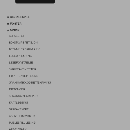
★ DIGITALE SPILL
★ FONTER
★ NORSK
ALFABETET
BOKSTAVREPETISJON
BEGYNNEROPPLÆRING
LESEOPPLÆRING
LESEFORSTÅELSE
SKRIVEAKTIVITETER
HØYFREKVENTE ORD
GRAMMATIKK OG RETTSKRIVING
DIFTONGER
SPRÅK OG BEGREPER
KARTLEGGING
OPPGAVEKORT
AKTIVITETSPAKKER
PUSLESPILL LESING
ARBEIDSARK