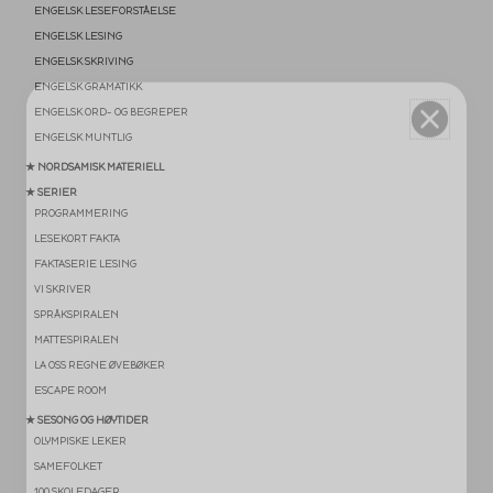
ENGELSK LESEFORSTÅELSE
ENGELSK LESING
ENGELSK SKRIVING
ENGELSK GRAMATIKK
ENGELSK ORD- OG BEGREPER
ENGELSK MUNTLIG
★ NORDSAMISK MATERIELL
★ SERIER
PROGRAMMERING
LESEKORT FAKTA
FAKTASERIE LESING
VI SKRIVER
SPRÅKSPIRALEN
MATTESPIRALEN
LA OSS REGNE ØVEBØKER
ESCAPE ROOM
★ SESONG OG HØYTIDER
OLYMPISKE LEKER
SAMEFOLKET
100 SKOLEDAGER