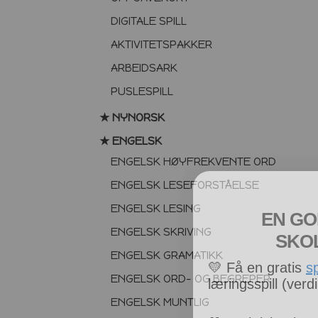
DIGITALE SPILL
AKTIVITETSPAKKER
ARBEIDSARK
PUSLESPILL
★ NYNORSK
★ ENGELSK
ENGELSK HØYFREKVENTE ORD
ENGELSK LESEFORSTÅELSE
EN GO
ENGELSK LESING
SKO
ENGELSK SKRIVING
💛
Få en gratis
s
ENGELSK GRAMATIKK
læringsspill (verdi
ENGELSK ORD- OG BEGREPER
ENGELSK MUNTLIG
💛
Praktiske tips 