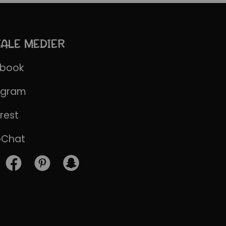
IALE MEDIER
ebook
agram
rest
pChat