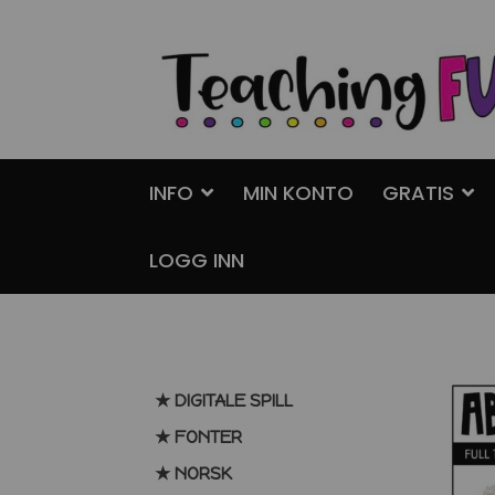
Hopp
Hopp
til
til
navigasjon
innhold
INFO
MIN KONTO
GRATIS
LOGG INN
★ DIGITALE SPILL
★ FONTER
★ NORSK