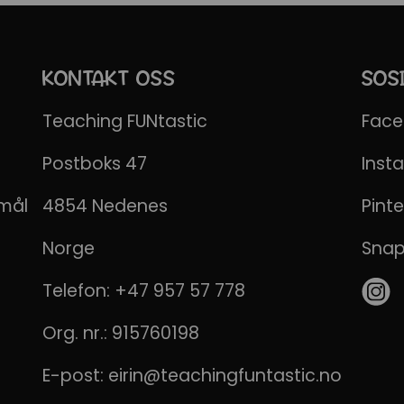
KONTAKT OSS
SOS
Teaching FUNtastic
Fac
Postboks 47
Inst
emål
4854 Nedenes
Pinte
Norge
Sna
Telefon:
+47 957 57 778
Org. nr.: 915760198
E-post:
eirin@teachingfuntastic.no