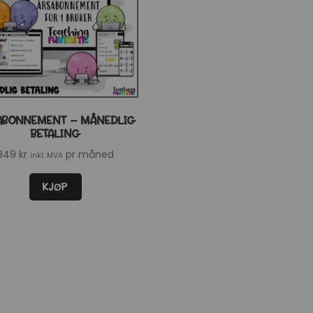
ABONNEMENT – MÅNEDLIG
BETALING
349
kr
pr måned
inkl. MVA
KJØP