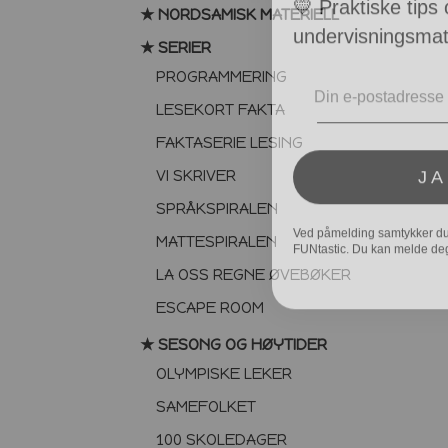
★ NORDSAMISK MATERIELL
undervisningsmate
★ SERIER
Email
PROGRAMMERING
LESEKORT FAKTA
FAKTASERIE LESING
JA
VI SKRIVER
SPRÅKSPIRALEN
Ved påmelding samtykker du t
FUNtastic. Du kan melde deg
MATTESPIRALEN
LA OSS REGNE ØVEBØKER
ESCAPE ROOM
★ SESONG OG HØYTIDER
OLYMPISKE LEKER
SAMEFOLKET
100 SKOLEDAGER