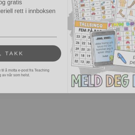
riell rett i innboksen
, TAKK
il å motta e-post fra Teaching
 av når som helst.