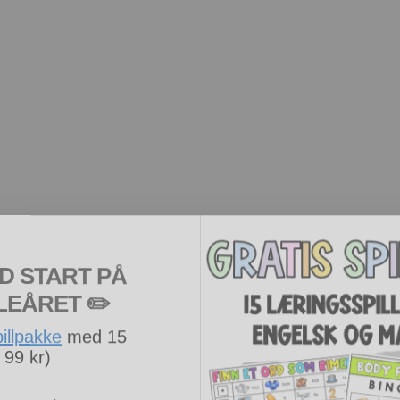
D START PÅ
LEÅRET
​ ✏️
pillpakke
med 15
 99 kr)
og gratis