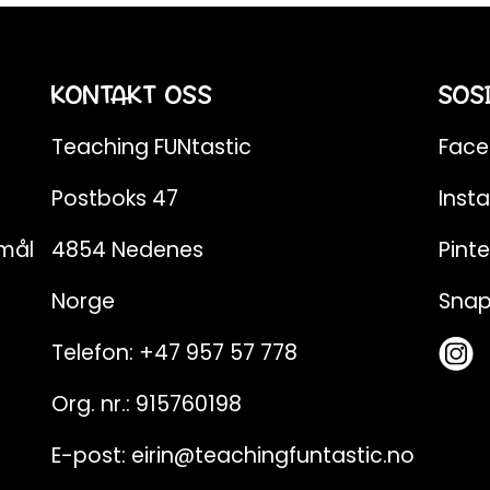
KONTAKT OSS
SOS
Teaching FUNtastic
Fac
Postboks 47
Inst
emål
4854 Nedenes
Pinte
Norge
Sna
Telefon:
+47 957 57 778
Org. nr.: 915760198
E-post:
eirin@teachingfuntastic.no