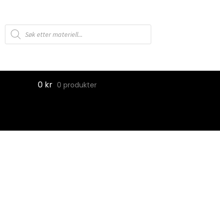
Products
search
0
kr
0 produkter