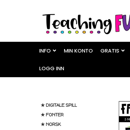
Hopp
Hopp
til
til
navigasjon
innhold
INFO
MIN KONTO
GRATIS
LOGG INN
★ DIGITALE SPILL
★ FONTER
★ NORSK