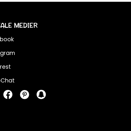
IALE MEDIER
ebook
agram
rest
pChat