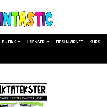
BUTIKK
LISENSER
TIPSHJØRNET
KURS