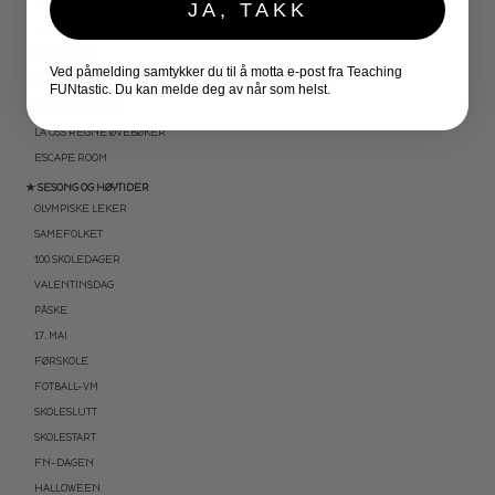
JA, TAKK
LESEKORT FAKTA
FAKTASERIE LESING
VI SKRIVER
Ved påmelding samtykker du til å motta e-post fra Teaching
SPRÅKSPIRALEN
FUNtastic. Du kan melde deg av når som helst.
MATTESPIRALEN
LA OSS REGNE ØVEBØKER
ESCAPE ROOM
★ SESONG OG HØYTIDER
OLYMPISKE LEKER
SAMEFOLKET
100 SKOLEDAGER
VALENTINSDAG
PÅSKE
17. MAI
FØRSKOLE
FOTBALL-VM
SKOLESLUTT
SKOLESTART
FN-DAGEN
HALLOWEEN