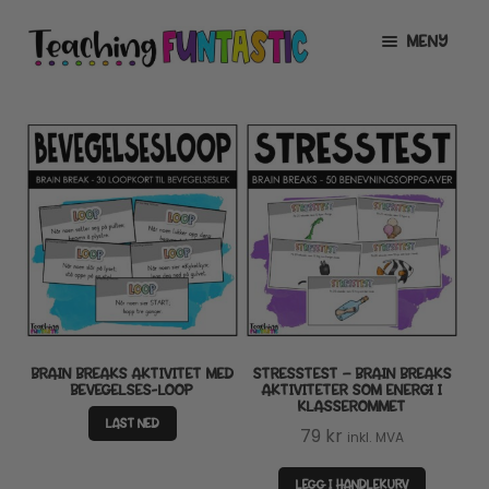
Hopp
Hopp
MENY
til
til
navigasjon
innhold
INFO
UTVID
UNDERMENY
MIN KONTO
GRATIS
UTVID
UNDERMENY
BUTIKK
UTVID
UNDERMENY
LISENSER
UTVID
UNDERMENY
BRAIN BREAKS AKTIVITET MED
STRESSTEST – BRAIN BREAKS
TIPSHJØRNET
BEVEGELSES-LOOP
AKTIVITETER SOM ENERGI I
KLASSEROMMET
LAST NED
KURS
79
kr
inkl. MVA
LEGG I HANDLEKURV