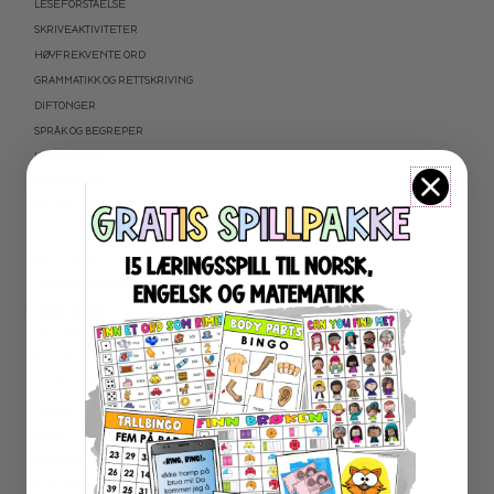
LESEFORSTÅELSE
SKRIVEAKTIVITETER
HØYFREKVENTE ORD
GRAMMATIKK OG RETTSKRIVING
DIFTONGER
SPRÅK OG BEGREPER
KARTLEGGING
OPPGAVEKORT
AKTIVITETSPAKKER
PUSLESPILL LESING
ARBEIDSARK
NORSK SOM ANDRESPRÅK
★ MATEMATIKK
TALLFORSTÅELSE OG REGNEFERDIGHETER
ADDIDSJON OG SUBTRAKSJON
MULTIPLIKASJON OG DIVISJON
KLOKKA
BRØK
PROSENT
ALGEBRA