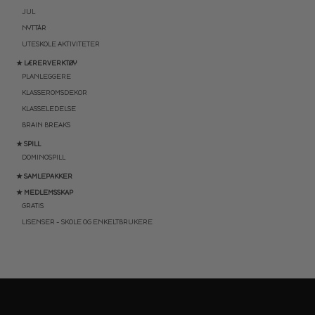
JUL
NYTTÅR
UTESKOLE AKTIVITETER
★ LÆRERVERKTØY
PLANLEGGERE
KLASSEROMSDEKOR
KLASSELEDELSE
BRAIN BREAKS
★ SPILL
DOMINOSPILL
★ SAMLEPAKKER
★ MEDLEMSSKAP
GRATIS
LISENSER – SKOLE OG ENKELTBRUKERE