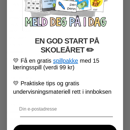
TEKSTOPPGAVER
KARTLEGGING
OPPGAVEKORT
DIGITALE SPILL
AKTIVITETSPAKKER
ARBEIDSARK
EN GOD START PÅ
PUSLESPILL
SKOLEÅRET
​ ✏️
★ NYNORSK
💛
Få en gratis
spillpakke
med 15
★ ENGELSK
ENGELSK HØYFREKVENTE ORD
læringsspill (verdi 99 kr)
ENGELSK LESEFORSTÅELSE
ENGELSK LESING
💛
Praktiske tips og gratis
ENGELSK SKRIVING
undervisningsmateriell rett i innboksen
ENGELSK GRAMATIKK
ENGELSK ORD- OG BEGREPER
Email
ENGELSK MUNTLIG
★ NORDSAMISK MATERIELL
★ SERIER
PROGRAMMERING