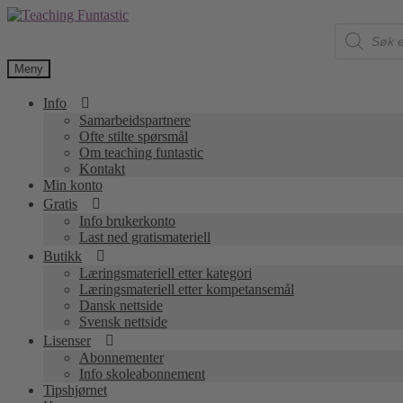
Hopp
Hopp
Products
til
til
search
navigasjon
innhold
Meny
Info
Samarbeidspartnere
Ofte stilte spørsmål
Om teaching funtastic
Kontakt
Min konto
Gratis
Info brukerkonto
Last ned gratismateriell
Butikk
Læringsmateriell etter kategori
Læringsmateriell etter kompetansemål
Dansk nettside
Svensk nettside
Lisenser
Abonnementer
Info skoleabonnement
Tipshjørnet