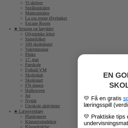
Vi skriver
Språkspiralen
Mattespiralen
La oss regne Øvebøker
Escape Room
★ Sesong og høytider
Olympiske leker
Samefolket
100 skoledager
Valentinsdag
Påske
17. mai
Førskole
Fotball-VM
EN GO
Skoleslutt
Skolestart
SKO
FN-dagen
Halloween
Jul
💛
Få en gratis
s
Nyttår
læringsspill (verdi
Uteskole aktiviteter
★ Lærerverktøy
💛
Praktiske tips 
Planleggere
Klasseromsdekor
undervisningsmate
Klasseledelse