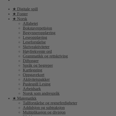
★ Digitale spill
★ Fonter
★ Norsk
Alfabetet
Bokstavrepetisjon
Begynneropplæring
Leseopplæring
Leseforståelse
Skriveaktiviteter
Høyfrekvente ord
Grammatikk og rettskriving
Diftonger
Språk og begreper
Kartlegging
Oppgavekort
Aktivitetspakker
Puslespill Lesing
Arbeidsark
Norsk som andrespråk
★ Matematikk
Tallforståelse og regneferdigheter
Addidsjon og subtraksjon
Multiplikasjon og divisjon