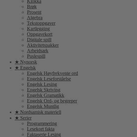
Klokka
Brøk
Prosent
Algebra
Tekstoppgaver
Kartlegging
Oppgavekort
Digitale spill
Aktivitetspakker
Arbeidsark
Puslespill
★ Nynorsk
★ Engelsk
Engelsk Høyfrekvente ord
Engelsk Leseforståelse
Engelsk Lesing
Engelsk Skriving
Engelsk Gramatikk
Engelsk Ord- og begreper
Engelsk Muntlig
★ Nordsamisk materiell
★ Serier
Programmering
Lesekort fakta
Faktaserie Lesing