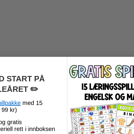
D START PÅ
LEÅRET
​ ✏️
pillpakke
med 15
 99 kr)
og gratis
riell rett i innboksen