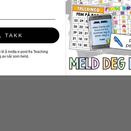
, TAKK
il å motta e-post fra Teaching
 av når som helst.
sdekor