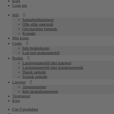
Kurs
Logg inn
Info
Samarbeidspartnere
Ofte stilte spørsmål
Om teaching funtastic
Kontakt
Min konto
Gratis
Info brukerkonto
Last ned gratismateriell
Butikk
Læringsmateriell etter kategori
Læringsmateriell etter kompetansemål
Dansk nettside
Svensk nettside
Lisenser
Abonnementer
Info skoleabonnement
Tipshjørnet
Kurs
0
kr
0 produkter