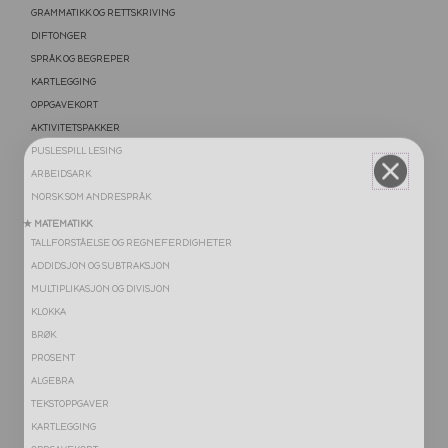
GRAMMATIKK OG RETTSKRIVING
DIFTONGER
SPRÅK OG BEGREPER
KARTLEGGING
OPPGAVEKORT
AKTIVITETSPAKKER
PUSLESPILL LESING
ARBEIDSARK
NORSK SOM ANDRESPRÅK
★ MATEMATIKK
TALLFORSTÅELSE OG REGNEFERDIGHETER
ADDIDSJON OG SUBTRAKSJON
MULTIPLIKASJON OG DIVISJON
KLOKKA
BRØK
PROSENT
ALGEBRA
TEKSTOPPGAVER
KARTLEGGING