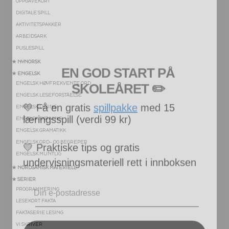
OPPGAVEKORT
DIGITALE SPILL
AKTIVITETSPAKKER
ARBEIDSARK
PUSLESPILL
EN GOD START PÅ
★ NYNORSK
SKOLEÅRET
​ ✏️
★ ENGELSK
ENGELSK HØYFREKVENTE ORD
💛
Få en gratis
spillpakke
med 15
ENGELSK LESEFORSTÅELSE
læringsspill (verdi 99 kr)
ENGELSK LESING
ENGELSK SKRIVING
💛
Praktiske tips og gratis
ENGELSK GRAMATIKK
ENGELSK ORD- OG BEGREPER
undervisningsmateriell rett i innboksen
ENGELSK MUNTLIG
Email
★ NORDSAMISK MATERIELL
★ SERIER
PROGRAMMERING
LESEKORT FAKTA
FAKTASERIE LESING
JA, TAKK
VI SKRIVER