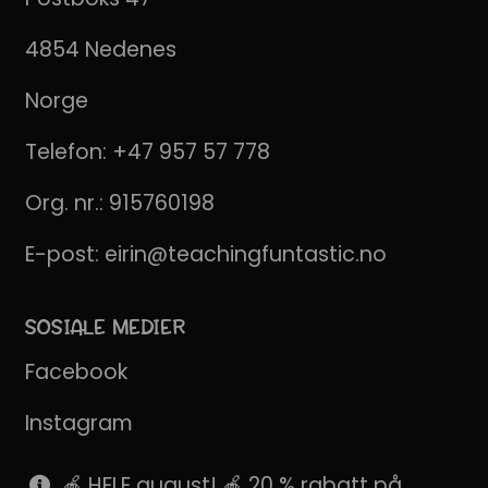
4854 Nedenes
Norge
Telefon:
+47 957 57 778
Org. nr.: 915760198
E-post:
eirin@teachingfuntastic.no
SOSIALE MEDIER
Facebook
Instagram
Pinterest
🍎 HELE august! 🍎 20 % rabatt på