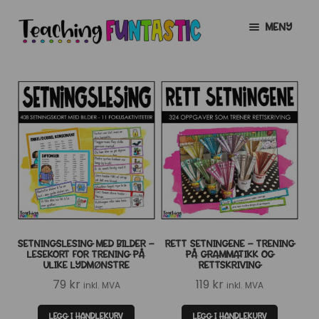
Hopp
Hopp
MENY
til
til
navigasjon
innhold
INFO
UTVID
UNDERMENY
MIN KONTO
GRATIS
UTVID
UNDERMENY
BUTIKK
UTVID
UNDERMENY
LISENSER
UTVID
UNDERMENY
SETNINGSLESING MED BILDER –
RETT SETNINGENE – TRENING
TIPSHJØRNET
LESEKORT FOR TRENING PÅ
PÅ GRAMMATIKK OG
ULIKE LYDMØNSTRE
RETTSKRIVING
KURS
79
kr
119
kr
inkl. MVA
inkl. MVA
LEGG I HANDLEKURV
LEGG I HANDLEKURV