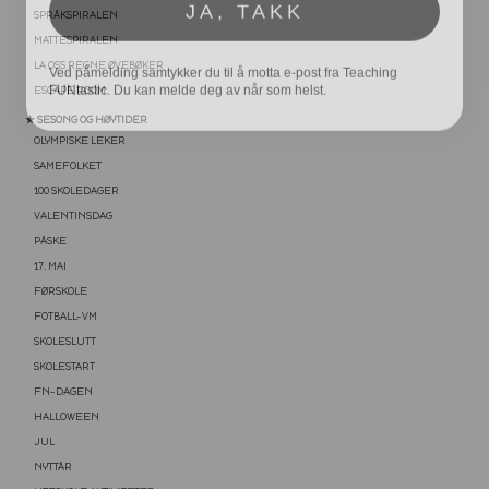
SPRÅKSPIRALEN
Ved påmelding samtykker du til å motta e-post fra Teaching
MATTESPIRALEN
FUNtastic. Du kan melde deg av når som helst.
LA OSS REGNE ØVEBØKER
ESCAPE ROOM
★ SESONG OG HØYTIDER
OLYMPISKE LEKER
SAMEFOLKET
100 SKOLEDAGER
VALENTINSDAG
PÅSKE
17. MAI
FØRSKOLE
FOTBALL-VM
SKOLESLUTT
SKOLESTART
FN-DAGEN
HALLOWEEN
JUL
NYTTÅR