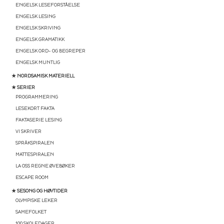
ENGELSK LESEFORSTÅELSE
ENGELSK LESING
ENGELSK SKRIVING
ENGELSK GRAMATIKK
ENGELSK ORD- OG BEGREPER
ENGELSK MUNTLIG
★ NORDSAMISK MATERIELL
★ SERIER
PROGRAMMERING
LESEKORT FAKTA
FAKTASERIE LESING
VI SKRIVER
SPRÅKSPIRALEN
MATTESPIRALEN
LA OSS REGNE ØVEBØKER
ESCAPE ROOM
★ SESONG OG HØYTIDER
OLYMPISKE LEKER
SAMEFOLKET
100 SKOLEDAGER