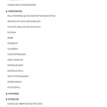
NORSK SOM ANDRESPRÅK
★ MATEMATIKK
TALLFORSTÅELSE OG REGNEFERDIGHETER
ADDIDSJON OG SUBTRAKSJON
MULTIPLIKASJON OG DIVISJON
KLOKKA
BRØK
PROSENT
ALGEBRA
TEKSTOPPGAVER
KARTLEGGING
OPPGAVEKORT
DIGITALE SPILL
AKTIVITETSPAKKER
ARBEIDSARK
PUSLESPILL
★ NYNORSK
★ ENGELSK
ENGELSK HØYFREKVENTE ORD