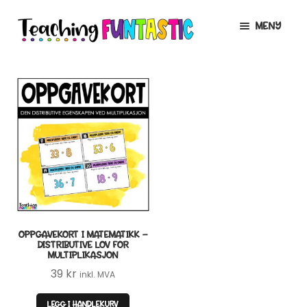
Hopp
Hopp
MENY
til
til
navigasjon
innhold
INFO
UTVID
UNDERMENY
MIN KONTO
GRATIS
UTVID
UNDERMENY
BUTIKK
UTVID
UNDERMENY
LISENSER
UTVID
UNDERMENY
OPPGAVEKORT I MATEMATIKK –
TIPSHJØRNET
DISTRIBUTIVE LOV FOR
MULTIPLIKASJON
KURS
39
kr
inkl. MVA
LEGG I HANDLEKURV