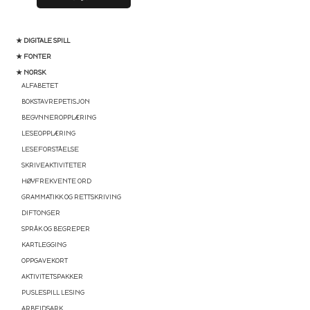
★ DIGITALE SPILL
★ FONTER
★ NORSK
ALFABETET
BOKSTAVREPETISJON
BEGYNNEROPPLÆRING
LESEOPPLÆRING
LESEFORSTÅELSE
SKRIVEAKTIVITETER
HØYFREKVENTE ORD
GRAMMATIKK OG RETTSKRIVING
DIFTONGER
SPRÅK OG BEGREPER
KARTLEGGING
OPPGAVEKORT
AKTIVITETSPAKKER
PUSLESPILL LESING
ARBEIDSARK