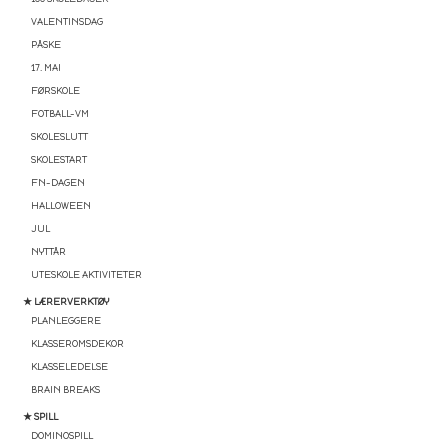
VALENTINSDAG
PÅSKE
17. MAI
FØRSKOLE
FOTBALL-VM
SKOLESLUTT
SKOLESTART
FN-DAGEN
HALLOWEEN
JUL
NYTTÅR
UTESKOLE AKTIVITETER
★ LÆRERVERKTØY
PLANLEGGERE
KLASSEROMSDEKOR
KLASSELEDELSE
BRAIN BREAKS
★ SPILL
DOMINOSPILL