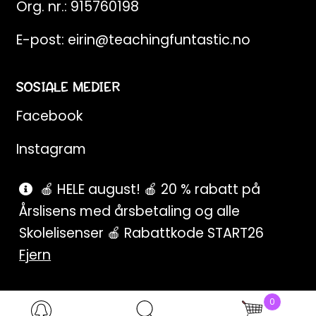
Org. nr.: 915760198
E-post:
eirin@teachingfuntastic.no
SOSIALE MEDIER
Facebook
Instagram
Pinterest
🍎 HELE august! 🍎 20 % rabatt på
Årslisens med årsbetaling og alle
SnapChat
Skolelisenser 🍎 Rabattkode START26
Fjern
0
Products