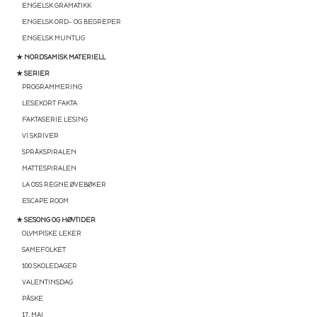
ENGELSK GRAMATIKK
ENGELSK ORD- OG BEGREPER
ENGELSK MUNTLIG
★ NORDSAMISK MATERIELL
★ SERIER
PROGRAMMERING
LESEKORT FAKTA
FAKTASERIE LESING
VI SKRIVER
SPRÅKSPIRALEN
MATTESPIRALEN
LA OSS REGNE ØVEBØKER
ESCAPE ROOM
★ SESONG OG HØYTIDER
OLYMPISKE LEKER
SAMEFOLKET
100 SKOLEDAGER
VALENTINSDAG
PÅSKE
17. MAI