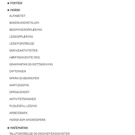
★ FONTER
★ NORSK
ALFABETET
BOKSTAVREPETISJON
BEGYNNEROPPLÆRING
LESEOPPLÆRING
LESEFORSTÅELSE
SKRIVEAKTIVITETER
HØYFREKVENTE ORD
GRAMMATIKK OG RETTSKRIVING
DIFTONGER
SPRÅK OG BEGREPER
KARTLEGGING
OPPGAVEKORT
AKTIVITETSPAKKER
PUSLESPILL LESING
ARBEIDSARK
NORSK SOM ANDRESPRÅK
★ MATEMATIKK
TALLFORSTÅELSE OG REGNEFERDIGHETER