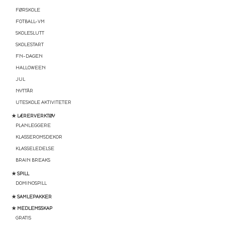
FØRSKOLE
FOTBALL-VM
SKOLESLUTT
SKOLESTART
FN-DAGEN
HALLOWEEN
JUL
NYTTÅR
UTESKOLE AKTIVITETER
★ LÆRERVERKTØY
PLANLEGGERE
KLASSEROMSDEKOR
KLASSELEDELSE
BRAIN BREAKS
★ SPILL
DOMINOSPILL
★ SAMLEPAKKER
★ MEDLEMSSKAP
GRATIS