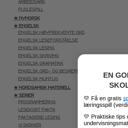
ARBEIDSARK
PUSLESPILL
★ NYNORSK
★ ENGELSK
ENGELSK HØYFREKVENTE ORD
ENGELSK LESEFORSTÅELSE
ENGELSK LESING
ENGELSK SKRIVING
ENGELSK GRAMATIKK
ENGELSK ORD- OG BEGREPER
EN GO
ENGELSK MUNTLIG
SKO
★ NORDSAMISK MATERIELL
★ SERIER
💛
Få en gratis
s
PROGRAMMERING
læringsspill (verdi
LESEKORT FAKTA
💛
Praktiske tips 
FAKTASERIE LESING
undervisningsmate
VI SKRIVER