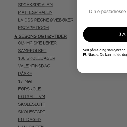
SPRÅKSPIRALEN
Email
MATTESPIRALEN
LA OSS REGNE ØVEBØKER
ESCAPE ROOM
JA
★ SESONG OG HØYTIDER
OLYMPISKE LEKER
SAMEFOLKET
Ved påmelding samtykker du t
FUNtastic. Du kan melde deg
100 SKOLEDAGER
VALENTINSDAG
PÅSKE
17. MAI
FØRSKOLE
FOTBALL-VM
SKOLESLUTT
SKOLESTART
FN-DAGEN