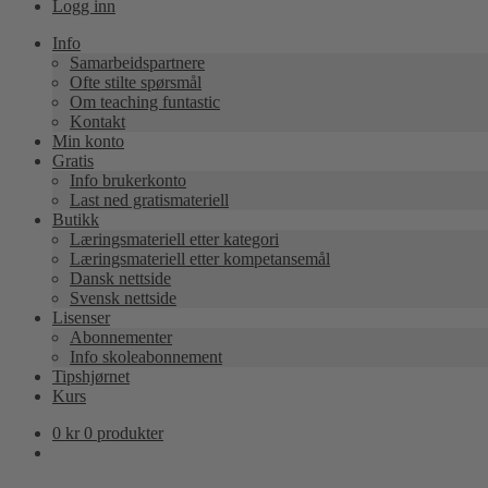
Logg inn
Info
Samarbeidspartnere
Ofte stilte spørsmål
Om teaching funtastic
Kontakt
Min konto
Gratis
Info brukerkonto
Last ned gratismateriell
Butikk
Læringsmateriell etter kategori
Læringsmateriell etter kompetansemål
Dansk nettside
Svensk nettside
Lisenser
Abonnementer
Info skoleabonnement
Tipshjørnet
Kurs
0
kr
0 produkter