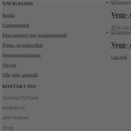
NAVIGASJON
Vegg- 
Butikk
Gratismateriell
49
kr
inkl
Finn materiell etter kompetansemål
Vegg- 
Kjøps- og bruksvilkår
Personvernerklæring
Last ned
Om oss
Ofte stilte spørsmål
KONTAKT OSS
Teaching FUNtastic
Postboks 47
4854 Nedenes
Norge