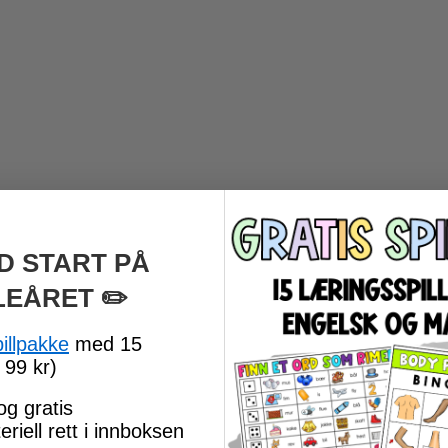
D START PÅ
LEÅRET
​ ✏️
pillpakke
med 15
 99 kr)
og gratis
riell rett i innboksen