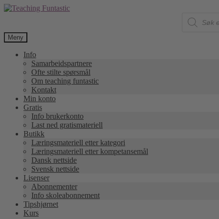
Hopp
Hopp
Products
til
til
search
navigasjon
innhold
Meny
Info
Samarbeidspartnere
Ofte stilte spørsmål
Om teaching funtastic
Kontakt
Min konto
Gratis
Info brukerkonto
Last ned gratismateriell
Butikk
Læringsmateriell etter kategori
Læringsmateriell etter kompetansemål
Dansk nettside
Svensk nettside
Lisenser
Abonnementer
Info skoleabonnement
Tipshjørnet
Kurs