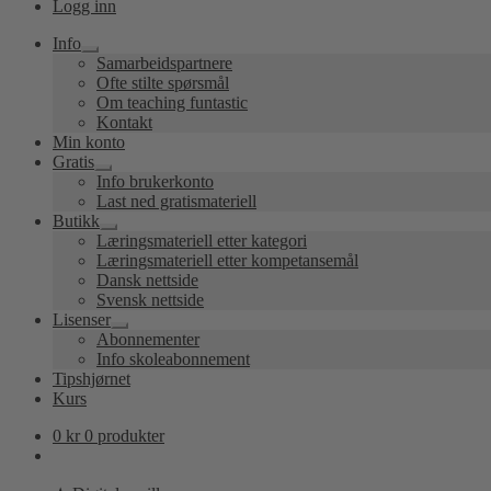
Logg inn
Info
Utvid
Samarbeidspartnere
undermeny
Ofte stilte spørsmål
Om teaching funtastic
Kontakt
Min konto
Gratis
Utvid
Info brukerkonto
undermeny
Last ned gratismateriell
Butikk
Utvid
Læringsmateriell etter kategori
undermeny
Læringsmateriell etter kompetansemål
Dansk nettside
Svensk nettside
Lisenser
Utvid
Abonnementer
undermeny
Info skoleabonnement
Tipshjørnet
Kurs
0
kr
0 produkter