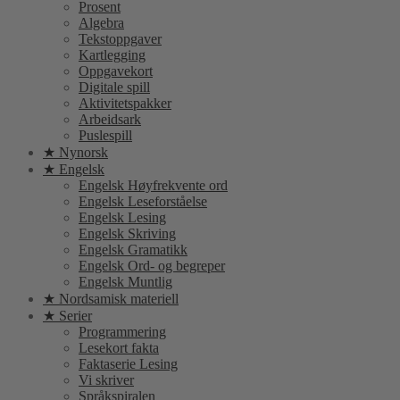
Prosent
Algebra
Tekstoppgaver
Kartlegging
Oppgavekort
Digitale spill
Aktivitetspakker
Arbeidsark
Puslespill
★ Nynorsk
★ Engelsk
Engelsk Høyfrekvente ord
Engelsk Leseforståelse
Engelsk Lesing
Engelsk Skriving
Engelsk Gramatikk
Engelsk Ord- og begreper
Engelsk Muntlig
★ Nordsamisk materiell
★ Serier
Programmering
Lesekort fakta
Faktaserie Lesing
Vi skriver
Språkspiralen