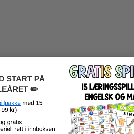
D START PÅ
LEÅRET
​ ✏️
pillpakke
med 15
 99 kr)
og gratis
riell rett i innboksen