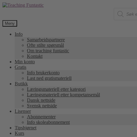
Hopp
Hopp
Products
til
til
search
navigasjon
innhold
Meny
Info
Samarbeidspartnere
Ofte stilte spørsmål
Om teaching funtastic
Kontakt
Min konto
Gratis
Info brukerkonto
Last ned gratismateriell
Butikk
Læringsmateriell etter kategori
Læringsmateriell etter kompetansemål
Dansk nettside
Svensk nettside
Lisenser
Abonnementer
Info skoleabonnement
Tipshjørnet
Kurs