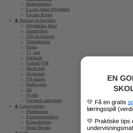
Mattespiralen
La oss regne Øvebøker
Escape Room
★ Sesong og høytider
Olympiske leker
Samefolket
100 skoledager
Valentinsdag
Påske
17. mai
Førskole
Fotball-VM
Skoleslutt
Skolestart
EN GO
FN-dagen
Halloween
SKO
Jul
Nyttår
Uteskole aktiviteter
💛
Få en gratis
s
★ Lærerverktøy
læringsspill (verdi
Planleggere
Klasseromsdekor
💛
Praktiske tips 
Klasseledelse
undervisningsmate
Brain Breaks