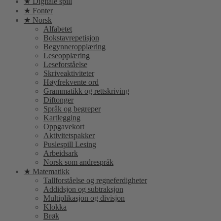
★ Digitale spill
★ Fonter
★ Norsk
Alfabetet
Bokstavrepetisjon
Begynneropplæring
Leseopplæring
Leseforståelse
Skriveaktiviteter
Høyfrekvente ord
Grammatikk og rettskriving
Diftonger
Språk og begreper
Kartlegging
Oppgavekort
Aktivitetspakker
Puslespill Lesing
Arbeidsark
Norsk som andrespråk
★ Matematikk
Tallforståelse og regneferdigheter
Addidsjon og subtraksjon
Multiplikasjon og divisjon
Klokka
Brøk