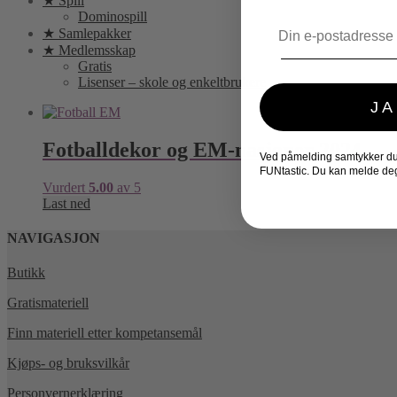
★ Spill
Dominospill
Email
★ Samlepakker
★ Medlemsskap
Gratis
Lisenser – skole og enkeltbrukere
JA
Fotballdekor og EM-nasjoner 2024
Ved påmelding samtykker du t
FUNtastic. Du kan melde deg
Vurdert
5.00
av 5
Last ned
NAVIGASJON
Butikk
Gratismateriell
Finn materiell etter kompetansemål
Kjøps- og bruksvilkår
Personvernerklæring