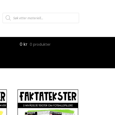
Products
search
0
kr
0 produkter