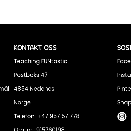
KONTAKT OSS
SOS
Teaching FUNtastic
Fac
Postboks 47
Inst
emål
4854 Nedenes
Pinte
Norge
Sna
Telefon:
+47 957 57 778
Org. nr.: 915760198