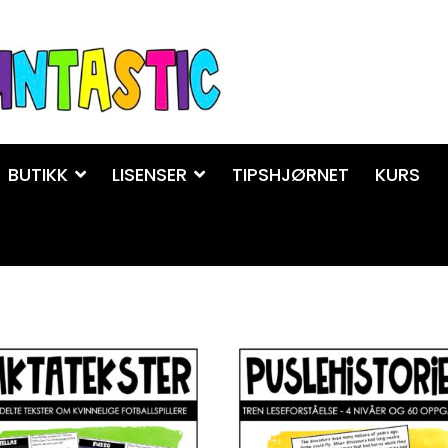
BUTIKK
LISENSER
TIPSHJØRNET
KURS