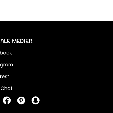
IALE MEDIER
ebook
agram
rest
pChat