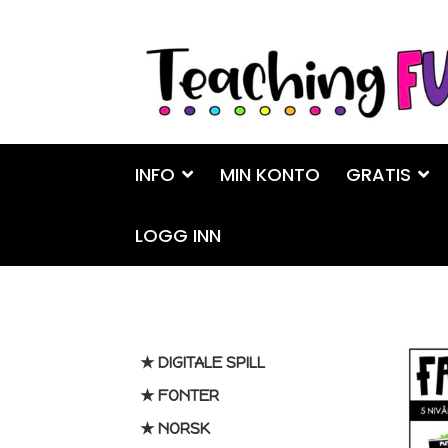
Hopp
Hopp
til
til
navigasjon
innhold
INFO
MIN KONTO
GRATIS
LOGG INN
★ DIGITALE SPILL
★ FONTER
★ NORSK