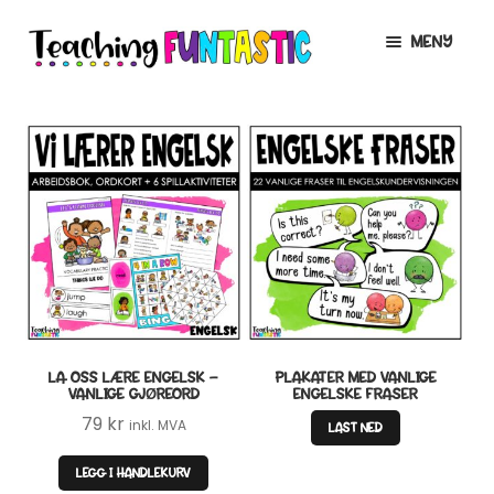
Hopp
Hopp
MENY
til
til
navigasjon
innhold
INFO
UTVID
UNDERMENY
MIN KONTO
GRATIS
UTVID
UNDERMENY
BUTIKK
UTVID
UNDERMENY
LISENSER
UTVID
UNDERMENY
LA OSS LÆRE ENGELSK –
PLAKATER MED VANLIGE
TIPSHJØRNET
VANLIGE GJØREORD
ENGELSKE FRASER
79
kr
inkl. MVA
LAST NED
KURS
LEGG I HANDLEKURV