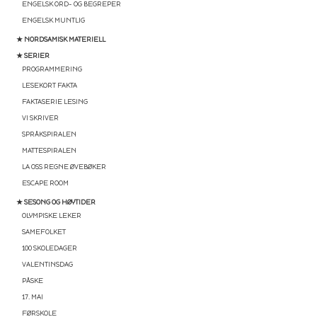
ENGELSK ORD- OG BEGREPER
ENGELSK MUNTLIG
★ NORDSAMISK MATERIELL
★ SERIER
PROGRAMMERING
LESEKORT FAKTA
FAKTASERIE LESING
VI SKRIVER
SPRÅKSPIRALEN
MATTESPIRALEN
LA OSS REGNE ØVEBØKER
ESCAPE ROOM
★ SESONG OG HØYTIDER
OLYMPISKE LEKER
SAMEFOLKET
100 SKOLEDAGER
VALENTINSDAG
PÅSKE
17. MAI
FØRSKOLE