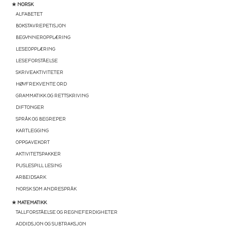
★ NORSK
ALFABETET
BOKSTAVREPETISJON
BEGYNNEROPPLÆRING
LESEOPPLÆRING
LESEFORSTÅELSE
SKRIVEAKTIVITETER
HØYFREKVENTE ORD
GRAMMATIKK OG RETTSKRIVING
DIFTONGER
SPRÅK OG BEGREPER
KARTLEGGING
OPPGAVEKORT
AKTIVITETSPAKKER
PUSLESPILL LESING
ARBEIDSARK
NORSK SOM ANDRESPRÅK
★ MATEMATIKK
TALLFORSTÅELSE OG REGNEFERDIGHETER
ADDIDSJON OG SUBTRAKSJON