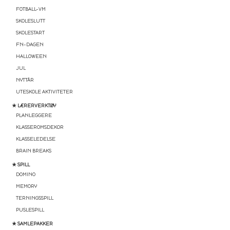
FOTBALL-VM
SKOLESLUTT
SKOLESTART
FN-DAGEN
HALLOWEEN
JUL
NYTTÅR
UTESKOLE AKTIVITETER
★ LÆRERVERKTØY
PLANLEGGERE
KLASSEROMSDEKOR
KLASSELEDELSE
BRAIN BREAKS
★ SPILL
DOMINO
MEMORY
TERNINGSSPILL
PUSLESPILL
★ SAMLEPAKKER