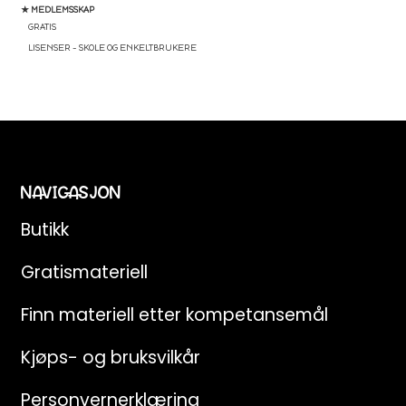
★ MEDLEMSSKAP
GRATIS
LISENSER – SKOLE OG ENKELTBRUKERE
NAVIGASJON
Butikk
Gratismateriell
Finn materiell etter kompetansemål
Kjøps- og bruksvilkår
Personvernerklæring