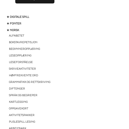
★ DIGITALE SPILL
★ FONTER
★ NORSK
ALFABETET
BOKSTAVREPETISJON
BEGYNNEROPPLÆRING
LESEOPPLÆRING
LESEFORSTÅELSE
SKRIVEAKTIVITETER
HØYFREKVENTE ORD
GRAMMATIKK OG RETTSKRIVING
DIFTONGER
SPRÅK OG BEGREPER
KARTLEGGING
OPPGAVEKORT
AKTIVITETSPAKKER
PUSLESPILL LESING
ARBEIDSARK