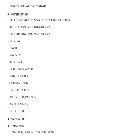
NORSK SOM ANDRESPRÅK
★ MATEMATIKK
TALLFORSTÅELSE OG REGNEFERDIGHETER
ADDIDSJON OG SUBTRAKSJON
MULTIPLIKASJON OG DIVISJON
KLOKKA
BRØK
PROSENT
ALGEBRA
TEKSTOPPGAVER
KARTLEGGING
OPPGAVEKORT
DIGITALE SPILL
AKTIVITETSPAKKER
ARBEIDSARK
PUSLESPILL
★ NYNORSK
★ ENGELSK
ENGELSK HØYFREKVENTE ORD