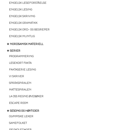
ENGELSK LESEFORSTÅELSE
ENGELSK LESING
ENGELSK SKRIVING
ENGELSK GRAMATIKK
ENGELSK ORD- OG BEGREPER
ENGELSK MUNTLIG
★ NORDSAMISK MATERIELL
★ SERIER
PROGRAMMERING
LESEKORT FAKTA
FAKTASERIE LESING
VI SKRIVER
SPRÅKSPIRALEN
MATTESPIRALEN
LA OSS REGNE ØVEBØKER
ESCAPE ROOM
★ SESONG OG HØYTIDER
OLYMPISKE LEKER
SAMEFOLKET
100 SKOLEDAGER