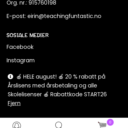
Org. nr.: 915760198
E-post:
eirin@teachingfuntastic.no
SOSIALE MEDIER
Facebook
Instagram
Pinterest
🍎 HELE august! 🍎 20 % rabatt på
Årslisens med årsbetaling og alle
SnapChat
Skolelisenser 🍎 Rabattkode START26
Fjern
0
Products