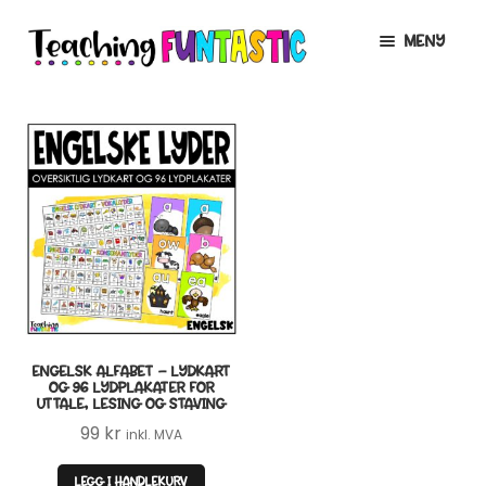
Hopp
Hopp
MENY
til
til
navigasjon
innhold
INFO
UTVID
UNDERMENY
MIN KONTO
GRATIS
UTVID
UNDERMENY
BUTIKK
UTVID
UNDERMENY
LISENSER
UTVID
UNDERMENY
ENGELSK ALFABET – LYDKART
TIPSHJØRNET
OG 96 LYDPLAKATER FOR
UTTALE, LESING OG STAVING
KURS
99
kr
inkl. MVA
LEGG I HANDLEKURV