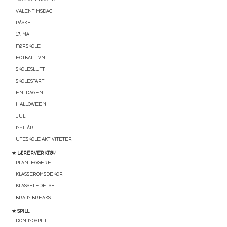
VALENTINSDAG
PÅSKE
17. MAI
FØRSKOLE
FOTBALL-VM
SKOLESLUTT
SKOLESTART
FN-DAGEN
HALLOWEEN
JUL
NYTTÅR
UTESKOLE AKTIVITETER
★ LÆRERVERKTØY
PLANLEGGERE
KLASSEROMSDEKOR
KLASSELEDELSE
BRAIN BREAKS
★ SPILL
DOMINOSPILL