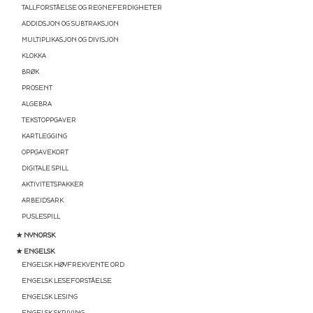
TALLFORSTÅELSE OG REGNEFERDIGHETER
ADDIDSJON OG SUBTRAKSJON
MULTIPLIKASJON OG DIVISJON
KLOKKA
BRØK
PROSENT
ALGEBRA
TEKSTOPPGAVER
KARTLEGGING
OPPGAVEKORT
DIGITALE SPILL
AKTIVITETSPAKKER
ARBEIDSARK
PUSLESPILL
★ NYNORSK
★ ENGELSK
ENGELSK HØYFREKVENTE ORD
ENGELSK LESEFORSTÅELSE
ENGELSK LESING
ENGELSK SKRIVING