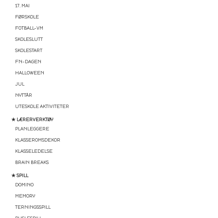
17. MAI
FØRSKOLE
FOTBALL-VM
SKOLESLUTT
SKOLESTART
FN-DAGEN
HALLOWEEN
JUL
NYTTÅR
UTESKOLE AKTIVITETER
★ LÆRERVERKTØY
PLANLEGGERE
KLASSEROMSDEKOR
KLASSELEDELSE
BRAIN BREAKS
★ SPILL
DOMINO
MEMORY
TERNINGSSPILL