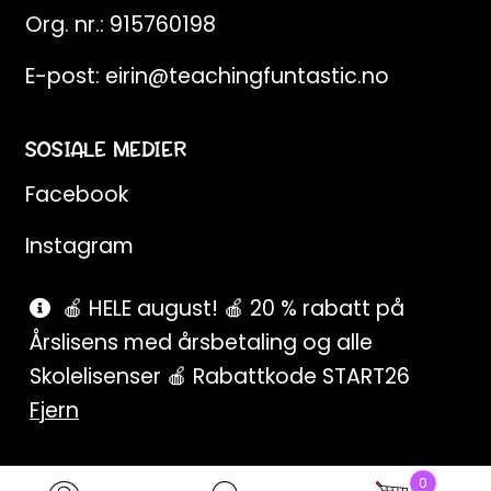
Org. nr.: 915760198
E-post:
eirin@teachingfuntastic.no
SOSIALE MEDIER
Facebook
Instagram
Pinterest
🍎 HELE august! 🍎 20 % rabatt på
Årslisens med årsbetaling og alle
SnapChat
Skolelisenser 🍎 Rabattkode START26
Fjern
0