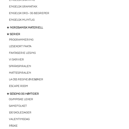
ENGELSK GRAMATIKK
ENGELSK ORD- OG BEGREPER
ENGELSK MUNTLIG
★ NORDSAMISK MATERIELL
★ SERIER
PROGRAMMERING
LESEKORT FAKTA
FAKTASERIE LESING
VI SKRIVER
SPRÅKSPIRALEN
MATTESPIRALEN
LA OSS REGNE ØVEBØKER
ESCAPE ROOM
★ SESONG OG HØYTIDER
OLYMPISKE LEKER
SAMEFOLKET
100 SKOLEDAGER
VALENTINSDAG
PÅSKE