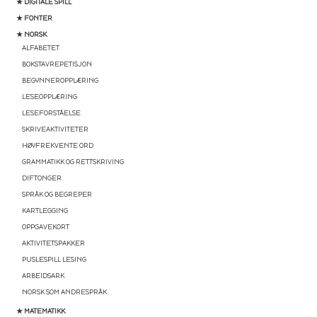
★ DIGITALE SPILL
★ FONTER
★ NORSK
ALFABETET
BOKSTAVREPETISJON
BEGYNNEROPPLÆRING
LESEOPPLÆRING
LESEFORSTÅELSE
SKRIVEAKTIVITETER
HØYFREKVENTE ORD
GRAMMATIKK OG RETTSKRIVING
DIFTONGER
SPRÅK OG BEGREPER
KARTLEGGING
OPPGAVEKORT
AKTIVITETSPAKKER
PUSLESPILL LESING
ARBEIDSARK
NORSK SOM ANDRESPRÅK
★ MATEMATIKK