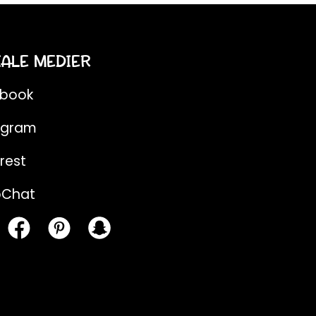
IALE MEDIER
ebook
agram
rest
pChat