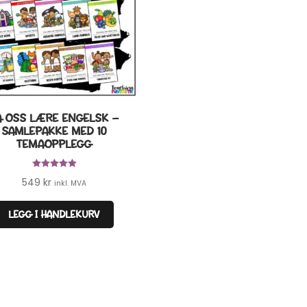
A OSS LÆRE ENGELSK –
SAMLEPAKKE MED 10
TEMAOPPLEGG
Vurdert
5.00
549
kr
inkl. MVA
av 5
LEGG I HANDLEKURV