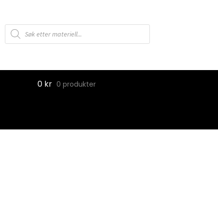
Products
search
0
kr
0 produkter