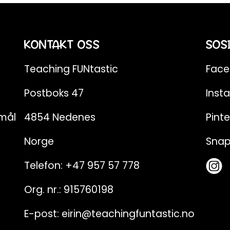
KONTAKT OSS
SOS
Teaching FUNtastic
Fac
Postboks 47
Inst
emål
4854 Nedenes
Pinte
Norge
Sna
Telefon:
+47 957 57 778
Org. nr.: 915760198
E-post:
eirin@teachingfuntastic.no