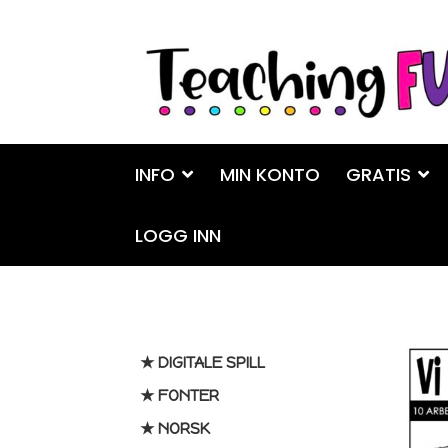
Hopp
Hopp
til
til
navigasjon
innhold
INFO
MIN KONTO
GRATIS
LOGG INN
★ DIGITALE SPILL
★ FONTER
★ NORSK