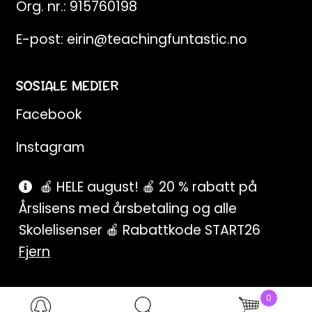
Org. nr.: 915760198
E-post:
eirin@teachingfuntastic.no
SOSIALE MEDIER
Facebook
Instagram
Pinterest
🍎 HELE august! 🍎 20 % rabatt på
Årslisens med årsbetaling og alle
SnapChat
Skolelisenser 🍎 Rabattkode START26
Fjern
0
Products