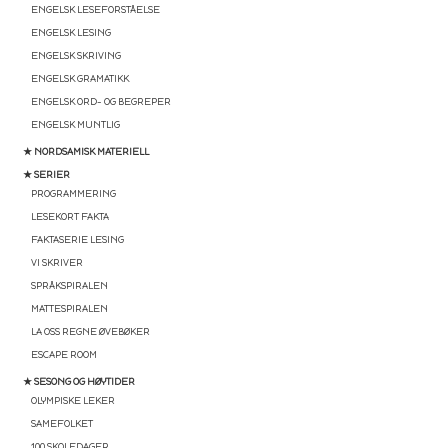
ENGELSK LESEFORSTÅELSE
ENGELSK LESING
ENGELSK SKRIVING
ENGELSK GRAMATIKK
ENGELSK ORD- OG BEGREPER
ENGELSK MUNTLIG
★ NORDSAMISK MATERIELL
★ SERIER
PROGRAMMERING
LESEKORT FAKTA
FAKTASERIE LESING
VI SKRIVER
SPRÅKSPIRALEN
MATTESPIRALEN
LA OSS REGNE ØVEBØKER
ESCAPE ROOM
★ SESONG OG HØYTIDER
OLYMPISKE LEKER
SAMEFOLKET
100 SKOLEDAGER