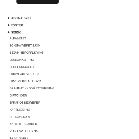
★ DIGITALE SPILL
★ FONTER
★ NORSK
ALFABETET
BOKSTAVREPETISJON
BEGYNNEROPPLÆRING
LESEOPPLÆRING
LESEFORSTÅELSE
SKRIVEAKTIVITETER
HØYFREKVENTE ORD
GRAMMATIKK OG RETTSKRIVING
DIFTONGER
SPRÅK OG BEGREPER
KARTLEGGING
OPPGAVEKORT
AKTIVITETSPAKKER
PUSLESPILL LESING
ARBEIDSARK