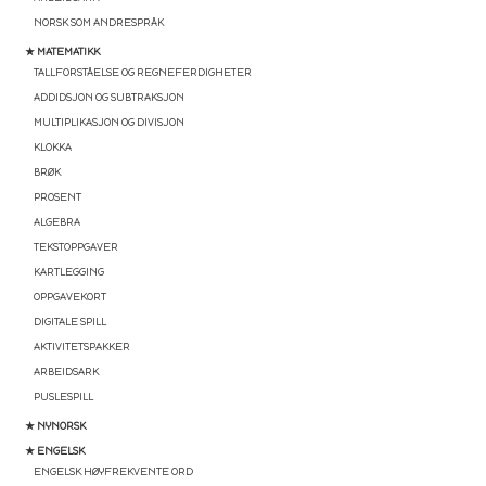
NORSK SOM ANDRESPRÅK
★ MATEMATIKK
TALLFORSTÅELSE OG REGNEFERDIGHETER
ADDIDSJON OG SUBTRAKSJON
MULTIPLIKASJON OG DIVISJON
KLOKKA
BRØK
PROSENT
ALGEBRA
TEKSTOPPGAVER
KARTLEGGING
OPPGAVEKORT
DIGITALE SPILL
AKTIVITETSPAKKER
ARBEIDSARK
PUSLESPILL
★ NYNORSK
★ ENGELSK
ENGELSK HØYFREKVENTE ORD