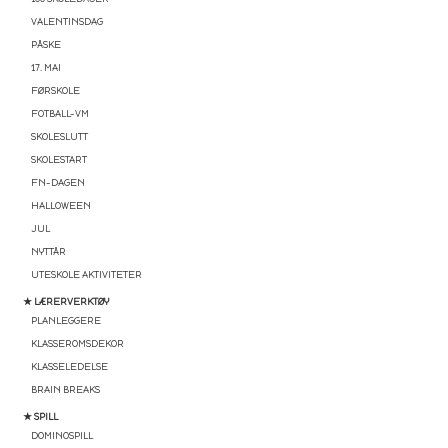
VALENTINSDAG
PÅSKE
17. MAI
FØRSKOLE
FOTBALL-VM
SKOLESLUTT
SKOLESTART
FN-DAGEN
HALLOWEEN
JUL
NYTTÅR
UTESKOLE AKTIVITETER
★ LÆRERVERKTØY
PLANLEGGERE
KLASSEROMSDEKOR
KLASSELEDELSE
BRAIN BREAKS
★ SPILL
DOMINOSPILL