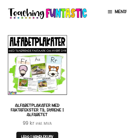
Hopp
Hopp
MENY
til
til
navigasjon
innhold
INFO
UTVID
UNDERMENY
MIN KONTO
GRATIS
UTVID
UNDERMENY
BUTIKK
UTVID
UNDERMENY
LISENSER
UTVID
UNDERMENY
ALFABETPLAKATER MED
TIPSHJØRNET
FAKTATEKSTER TIL DYRENE I
ALFABETET
KURS
99
kr
inkl. MVA
LEGG I HANDLEKURV