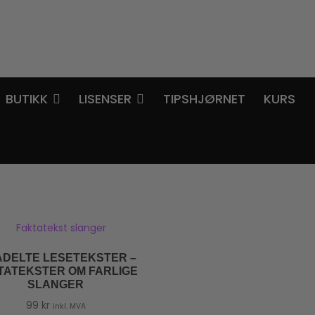
BUTIKK
LISENSER
TIPSHJØRNET
KURS
ÅDELTE LESETEKSTER –
TATEKSTER OM FARLIGE
SLANGER
99
kr
inkl. MVA