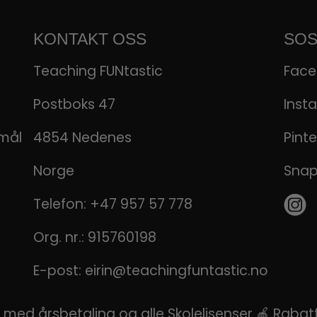
KONTAKT OSS
SOS
Teaching FUNtastic
Fac
Postboks 47
Inst
emål
4854 Nedenes
Pinte
Norge
Sna
Telefon:
+47 957 57 778
Org. nr.: 915760198
E-post:
eirin@teachingfuntastic.no
ns med årsbetaling og alle Skolelisenser 🍎 Rab