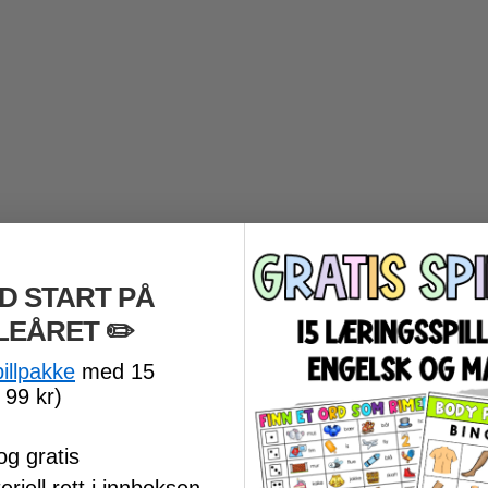
D START PÅ
LEÅRET
​ ✏️
pillpakke
med 15
 99 kr)
og gratis