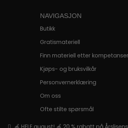
NAVIGASJON
Butikk
Gratismateriell
Finn materiell etter kompetans
Kjøps- og bruksvilkår
Personvernerklæring
Om oss
Ofte stilte spørsmål
🍎 HELE august! 🍎 20 % rabatt på Årslise