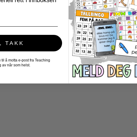
riell rett i innboksen
, TAKK
il å motta e-post fra Teaching
 av når som helst.