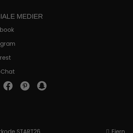
IALE MEDIER
ebook
agram
rest
pChat
attkode START26
Fjern