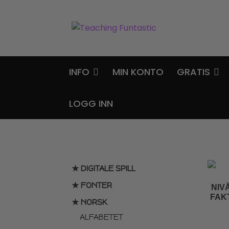
Hopp
Hopp
til
til
navigasjon
innhold
INFO
MIN KONTO
GRATIS
LOGG INN
★ DIGITALE SPILL
★ FONTER
NIV
FAK
★ NORSK
ALFABETET