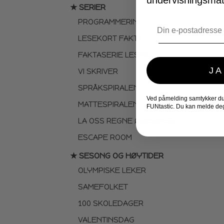
undervisningsmate
★ SERIER
PROGRAMMERING
Email
LESEKORT FAKTA
FAKTASERIE LESING
JA
VI SKRIVER
SPRÅKSPIRALEN
Ved påmelding samtykker du t
MATTESPIRALEN
FUNtastic. Du kan melde deg
LA OSS REGNE ØVEBØKER
ESCAPE ROOM
★ SESONG OG HØYTIDER
OLYMPISKE LEKER
SAMEFOLKET
100 SKOLEDAGER
VALENTINSDAG