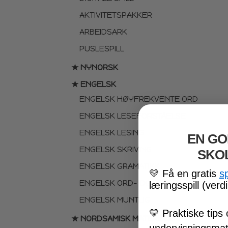
AKTIVITETSPAKKER
ARBEIDSARK
PUSLESPILL
★ NYNORSK
★ ENGELSK
ENGELSK HØYFREKVENTE ORD
ENGELSK LESEFORSTÅELSE
ENGELSK LESING
EN GO
ENGELSK SKRIVING
SKO
ENGELSK GRAMATIKK
💛
Få en gratis
s
ENGELSK ORD- OG BEGREPER
læringsspill (verdi
ENGELSK MUNTLIG
💛
Praktiske tips 
★ NORDSAMISK MATERIELL