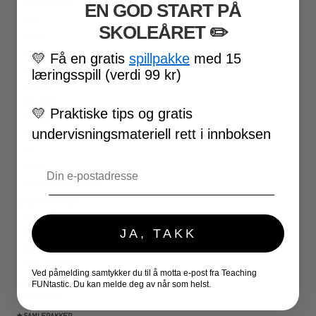
EN GOD START PÅ
VALENTINSDAG
PÅSKE
SKOLEÅRET
​ ✏️
17. MAI
FØRSKOLE
💛
Få en gratis
spillpakke
med 15
FOTBALL-VM
læringsspill (verdi 99 kr)
SKOLESLUTT
SKOLESTART
💛
Praktiske tips og gratis
FN-DAGEN
undervisningsmateriell rett i innboksen
HALLOWEEN
JUL
Email
NYTTÅR
UTESKOLE AKTIVITETER
★ LÆRERVERKTØY
PLANLEGGERE
JA, TAKK
KLASSEROMSDEKOR
KLASSELEDELSE
BRAIN BREAKS
Ved påmelding samtykker du til å motta e-post fra Teaching
★ SPILL
FUNtastic. Du kan melde deg av når som helst.
DOMINOSPILL
★ SAMLEPAKKER