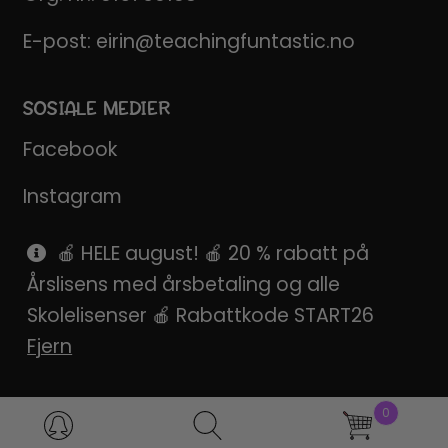
E-post:
eirin@teachingfuntastic.no
SOSIALE MEDIER
Facebook
Instagram
Pinterest
🍎 HELE august! 🍎 20 % rabatt på
Årslisens med årsbetaling og alle
SnapChat
Skolelisenser 🍎 Rabattkode START26
Fjern
0
Products
search