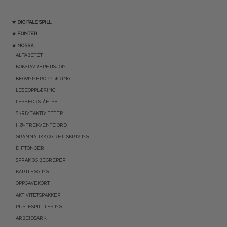
★ DIGITALE SPILL
★ FONTER
★ NORSK
ALFABETET
BOKSTAVREPETISJON
BEGYNNEROPPLÆRING
LESEOPPLÆRING
LESEFORSTÅELSE
SKRIVEAKTIVITETER
HØYFREKVENTE ORD
GRAMMATIKK OG RETTSKRIVING
DIFTONGER
SPRÅK OG BEGREPER
KARTLEGGING
OPPGAVEKORT
AKTIVITETSPAKKER
PUSLESPILL LESING
ARBEIDSARK