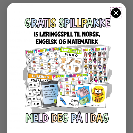
ENGELSK LESING
ENGELSK SKRIVING
ENGELSK GRAMATIKK
ENGELSK ORD- OG BEGREPER
ENGELSK MUNTLIG
★ NORDSAMISK MATERIELL
★ SERIER
PROGRAMMERING
LESEKORT FAKTA
FAKTASERIE LESING
VI SKRIVER
SPRÅKSPIRALEN
MATTESPIRALEN
LA OSS REGNE ØVEBØKER
ESCAPE ROOM
★ SESONG OG HØYTIDER
OLYMPISKE LEKER
SAMEFOLKET
100 SKOLEDAGER