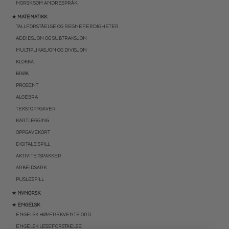
NORSK SOM ANDRESPRÅK
★ MATEMATIKK
TALLFORSTÅELSE OG REGNEFERDIGHETER
ADDIDSJON OG SUBTRAKSJON
MULTIPLIKASJON OG DIVISJON
KLOKKA
BRØK
PROSENT
ALGEBRA
TEKSTOPPGAVER
KARTLEGGING
OPPGAVEKORT
DIGITALE SPILL
AKTIVITETSPAKKER
ARBEIDSARK
PUSLESPILL
★ NYNORSK
★ ENGELSK
ENGELSK HØYFREKVENTE ORD
ENGELSK LESEFORSTÅELSE