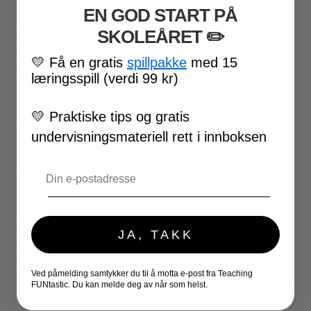
EN GOD START PÅ
VALENTINSDAG
SKOLEÅRET
​ ✏️
PÅSKE
17. MAI
💛
Få en gratis
spillpakke
med 15
FØRSKOLE
læringsspill (verdi 99 kr)
FOTBALL-VM
SKOLESLUTT
SKOLESTART
💛
Praktiske tips og gratis
FN-DAGEN
undervisningsmateriell rett i innboksen
HALLOWEEN
JUL
Email
NYTTÅR
UTESKOLE AKTIVITETER
★ LÆRERVERKTØY
PLANLEGGERE
JA, TAKK
KLASSEROMSDEKOR
KLASSELEDELSE
BRAIN BREAKS
Ved påmelding samtykker du til å motta e-post fra Teaching
FUNtastic. Du kan melde deg av når som helst.
★ SPILL
DOMINOSPILL