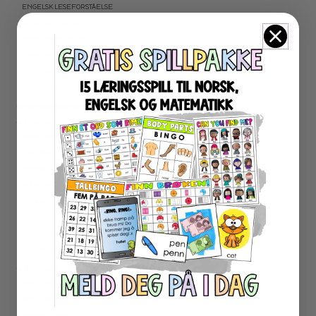
ENGELSK LESEFORSTÅELSE
ENGELSK LESING
ENGELSK SKRIVING
ENGELSK GRAMATIKK
ENGELSK ORD- OG BEGREPER
ENGELSK MUNTLIG
★ NORDSAMISK MATERIELL
★ SERIER
PROGRAMMERING
LESEKORT FAKTA
FAKTASERIE LESING
VI SKRIVER
SPRÅKSPIRALEN
MATTESPIRALEN
LA OSS REGNE ØVEBØKER
ESCAPE ROOM
★ SESONG OG HØYTIDER
OLYMPISKE LEKER
SAMEFOLKET
100 SKOLEDAGER