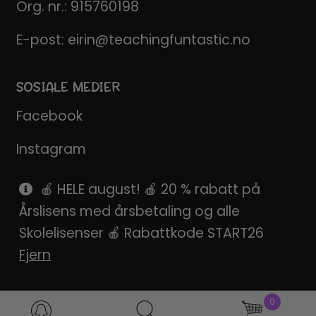
Org. nr.: 915760198
E-post:
eirin@teachingfuntastic.no
SOSIALE MEDIER
Facebook
Instagram
Pinterest
🍎 HELE august! 🍎 20 % rabatt på
Årslisens med årsbetaling og alle
SnapChat
Skolelisenser 🍎 Rabattkode START26
Fjern
0
Products