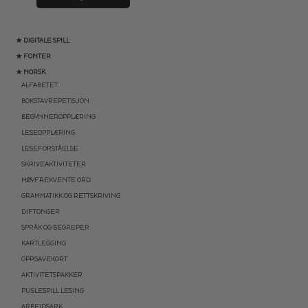
★ DIGITALE SPILL
★ FONTER
★ NORSK
ALFABETET
BOKSTAVREPETISJON
BEGYNNEROPPLÆRING
LESEOPPLÆRING
LESEFORSTÅELSE
SKRIVEAKTIVITETER
HØYFREKVENTE ORD
GRAMMATIKK OG RETTSKRIVING
DIFTONGER
SPRÅK OG BEGREPER
KARTLEGGING
OPPGAVEKORT
AKTIVITETSPAKKER
PUSLESPILL LESING
ARBEIDSARK