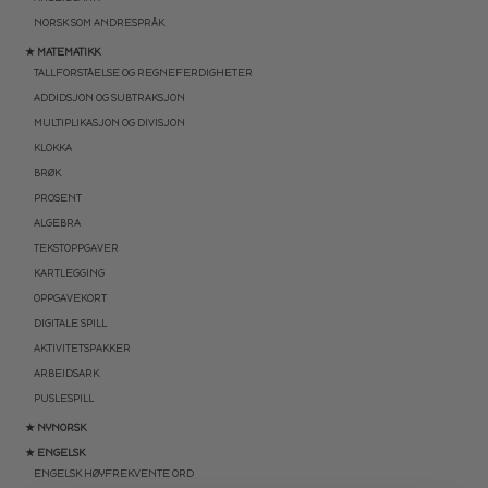
NORSK SOM ANDRESPRÅK
★ MATEMATIKK
TALLFORSTÅELSE OG REGNEFERDIGHETER
ADDIDSJON OG SUBTRAKSJON
MULTIPLIKASJON OG DIVISJON
KLOKKA
BRØK
PROSENT
ALGEBRA
TEKSTOPPGAVER
KARTLEGGING
OPPGAVEKORT
DIGITALE SPILL
AKTIVITETSPAKKER
ARBEIDSARK
PUSLESPILL
★ NYNORSK
★ ENGELSK
ENGELSK HØYFREKVENTE ORD