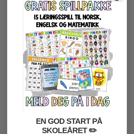
KLOKKA
BRØK
PROSENT
ALGEBRA
TEKSTOPPGAVER
KARTLEGGING
OPPGAVEKORT
DIGITALE SPILL
AKTIVITETSPAKKER
ARBEIDSARK
PUSLESPILL
★ NYNORSK
★ ENGELSK
ENGELSK HØYFREKVENTE ORD
ENGELSK LESEFORSTÅELSE
ENGELSK LESING
ENGELSK SKRIVING
ENGELSK GRAMATIKK
EN GOD START PÅ
ENGELSK ORD- OG BEGREPER
SKOLEÅRET
​ ✏️
ENGELSK MUNTLIG