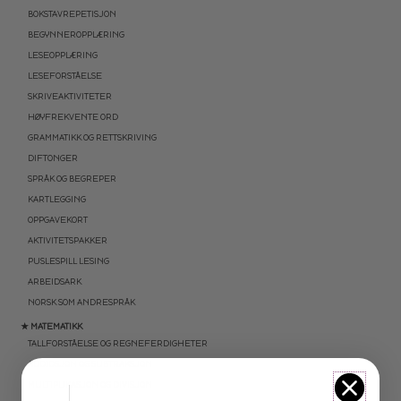
BOKSTAVREPETISJON
BEGYNNEROPPLÆRING
LESEOPPLÆRING
LESEFORSTÅELSE
SKRIVEAKTIVITETER
HØYFREKVENTE ORD
GRAMMATIKK OG RETTSKRIVING
DIFTONGER
SPRÅK OG BEGREPER
KARTLEGGING
OPPGAVEKORT
AKTIVITETSPAKKER
PUSLESPILL LESING
ARBEIDSARK
NORSK SOM ANDRESPRÅK
★ MATEMATIKK
TALLFORSTÅELSE OG REGNEFERDIGHETER
ADDIDSJON OG SUBTRAKSJON
MULTIPLIKASJON OG DIVISJON