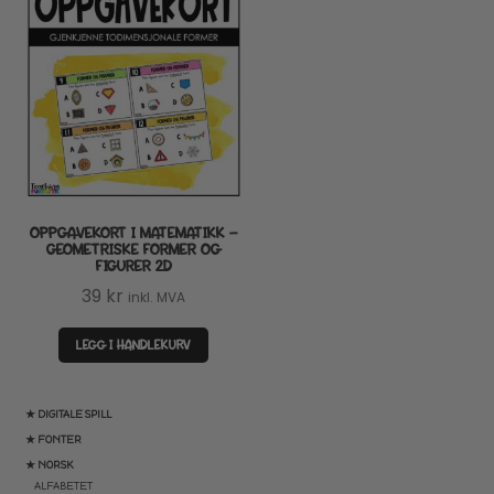
OPPGAVEKORT I MATEMATIKK –
GEOMETRISKE FORMER OG
FIGURER 2D
39
kr
inkl. MVA
LEGG I HANDLEKURV
★ DIGITALE SPILL
★ FONTER
★ NORSK
ALFABETET