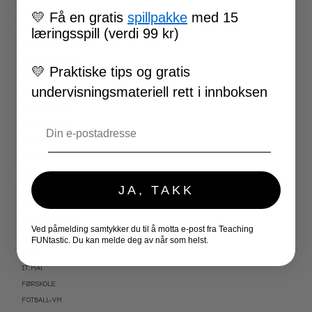
💛
Få en gratis
spillpakke
med 15
★ NORDSAMISK MATERIELL
læringsspill (verdi 99 kr)
★ SERIER
PROGRAMMERING
LESEKORT FAKTA
💛
Praktiske tips og gratis
FAKTASERIE LESING
undervisningsmateriell rett i innboksen
VI SKRIVER
SPRÅKSPIRALEN
Email
MATTESPIRALEN
LA OSS REGNE ØVEBØKER
ESCAPE ROOM
★ SESONG OG HØYTIDER
JA, TAKK
OLYMPISKE LEKER
SAMEFOLKET
100 SKOLEDAGER
Ved påmelding samtykker du til å motta e-post fra Teaching
VALENTINSDAG
FUNtastic. Du kan melde deg av når som helst.
PÅSKE
17. MAI
FØRSKOLE
FOTBALL-VM