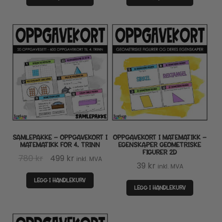
SAMLEPAKKE – OPPGAVEKORT I
OPPGAVEKORT I MATEMATIKK –
MATEMATIKK FOR 4. TRINN
EGENSKAPER GEOMETRISKE
FIGURER 2D
Opprinnelig
Nåværende
780
kr
499
kr
inkl. MVA
39
kr
inkl. MVA
pris
pris
LEGG I HANDLEKURV
var:
er:
LEGG I HANDLEKURV
780 kr.
499 kr.