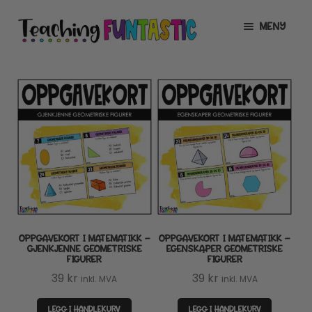
Hopp
Hopp
MENY
til
til
navigasjon
innhold
INFO
UTVID
UNDERMENY
MIN KONTO
GRATIS
UTVID
UNDERMENY
BUTIKK
UTVID
UNDERMENY
LISENSER
UTVID
UNDERMENY
OPPGAVEKORT I MATEMATIKK –
OPPGAVEKORT I MATEMATIKK –
TIPSHJØRNET
GJENKJENNE GEOMETRISKE
EGENSKAPER GEOMETRISKE
FIGURER
FIGURER
KURS
39
kr
39
kr
inkl. MVA
inkl. MVA
LEGG I HANDLEKURV
LEGG I HANDLEKURV