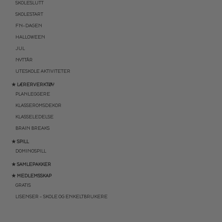
SKOLESLUTT
SKOLESTART
FN-DAGEN
HALLOWEEN
JUL
NYTTÅR
UTESKOLE AKTIVITETER
★ LÆRERVERKTØY
PLANLEGGERE
KLASSEROMSDEKOR
KLASSELEDELSE
BRAIN BREAKS
★ SPILL
DOMINOSPILL
★ SAMLEPAKKER
★ MEDLEMSSKAP
GRATIS
LISENSER – SKOLE OG ENKELTBRUKERE