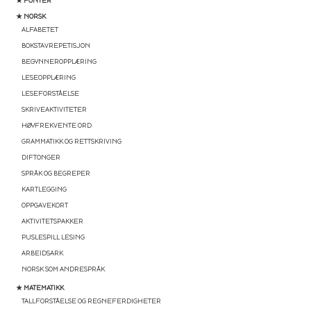
★ FONTER
★ NORSK
ALFABETET
BOKSTAVREPETISJON
BEGYNNEROPPLÆRING
LESEOPPLÆRING
LESEFORSTÅELSE
SKRIVEAKTIVITETER
HØYFREKVENTE ORD
GRAMMATIKK OG RETTSKRIVING
DIFTONGER
SPRÅK OG BEGREPER
KARTLEGGING
OPPGAVEKORT
AKTIVITETSPAKKER
PUSLESPILL LESING
ARBEIDSARK
NORSK SOM ANDRESPRÅK
★ MATEMATIKK
TALLFORSTÅELSE OG REGNEFERDIGHETER