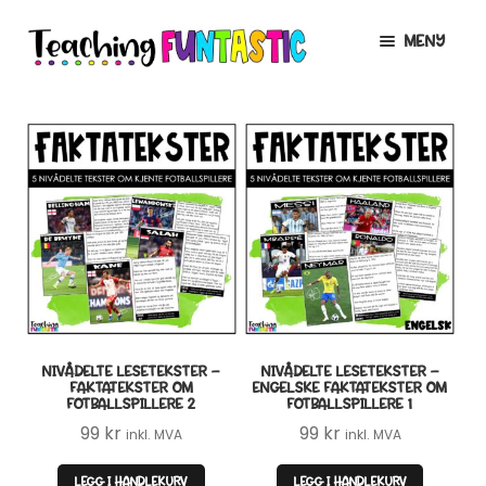
Hopp
Hopp
MENY
til
til
navigasjon
innhold
INFO
UTVID
UNDERMENY
MIN KONTO
GRATIS
UTVID
UNDERMENY
BUTIKK
UTVID
UNDERMENY
LISENSER
UTVID
UNDERMENY
NIVÅDELTE LESETEKSTER –
NIVÅDELTE LESETEKSTER –
TIPSHJØRNET
FAKTATEKSTER OM
ENGELSKE FAKTATEKSTER OM
FOTBALLSPILLERE 2
FOTBALLSPILLERE 1
KURS
99
kr
99
kr
inkl. MVA
inkl. MVA
LEGG I HANDLEKURV
LEGG I HANDLEKURV