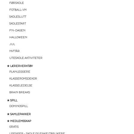
FØRSKOLE
FOTBALL-VM
SKOLESLUTT
SKOLESTART
FN-DAGEN
HALLOWEEN
JUL
NYTTÅR
UTESKOLE AKTIVITETER
★ LÆRERVERKTØY
PLANLEGGERE
KLASSEROMSDEKOR
KLASSELEDELSE
BRAIN BREAKS
★ SPILL
DOMINOSPILL
★ SAMLEPAKKER
★ MEDLEMSSKAP
GRATIS
LISENSER – SKOLE OG ENKELTBRUKERE