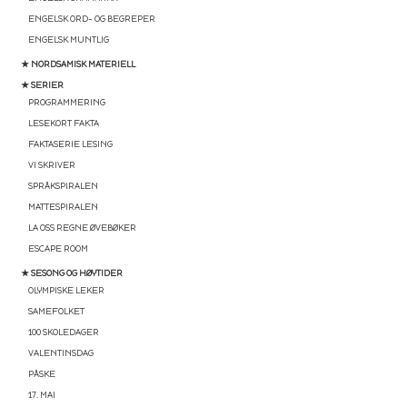
ENGELSK ORD- OG BEGREPER
ENGELSK MUNTLIG
★ NORDSAMISK MATERIELL
★ SERIER
PROGRAMMERING
LESEKORT FAKTA
FAKTASERIE LESING
VI SKRIVER
SPRÅKSPIRALEN
MATTESPIRALEN
LA OSS REGNE ØVEBØKER
ESCAPE ROOM
★ SESONG OG HØYTIDER
OLYMPISKE LEKER
SAMEFOLKET
100 SKOLEDAGER
VALENTINSDAG
PÅSKE
17. MAI