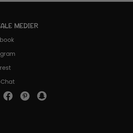
IALE MEDIER
ebook
agram
rest
pChat