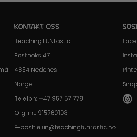
KONTAKT OSS
SOS
Teaching FUNtastic
Fac
Postboks 47
Inst
emål
4854 Nedenes
Pinte
Norge
Sna
Telefon:
+47 957 57 778
Org. nr.: 915760198
E-post:
eirin@teachingfuntastic.no