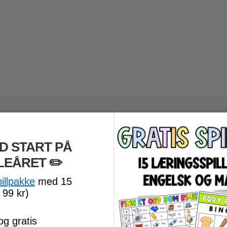
D START PÅ
LEÅRET
​ ✏️
pillpakke
med 15
 99 kr)
og gratis