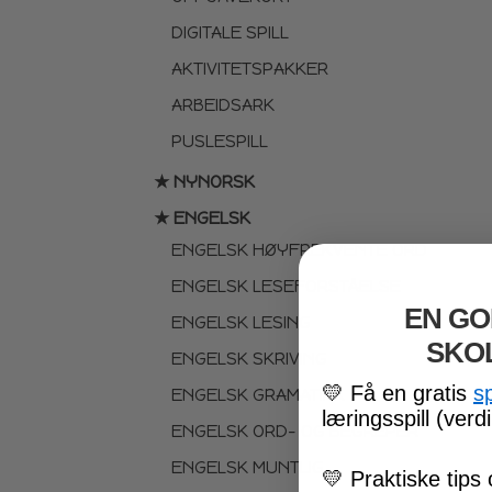
DIGITALE SPILL
AKTIVITETSPAKKER
ARBEIDSARK
PUSLESPILL
★ NYNORSK
★ ENGELSK
ENGELSK HØYFREKVENTE ORD
ENGELSK LESEFORSTÅELSE
EN GO
ENGELSK LESING
SKO
ENGELSK SKRIVING
💛
Få en gratis
s
ENGELSK GRAMATIKK
læringsspill (verdi
ENGELSK ORD- OG BEGREPER
ENGELSK MUNTLIG
💛
Praktiske tips 