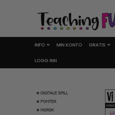
Hopp
Hopp
til
til
navigasjon
innhold
INFO
MIN KONTO
GRATIS
LOGG INN
★ DIGITALE SPILL
★ FONTER
★ NORSK