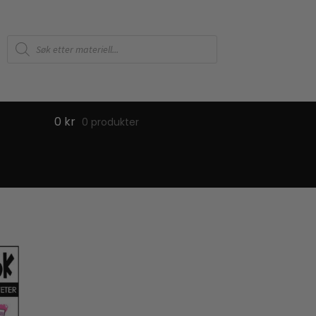
Products
search
0
kr
0 produkter