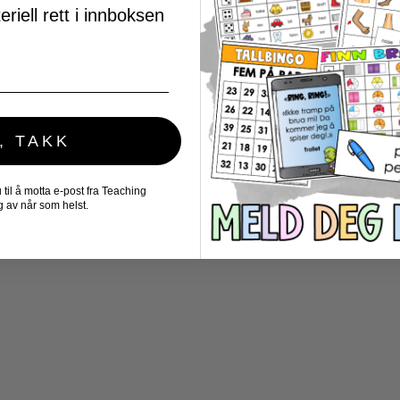
riell rett i innboksen
, TAKK
il å motta e-post fra Teaching
 av når som helst.