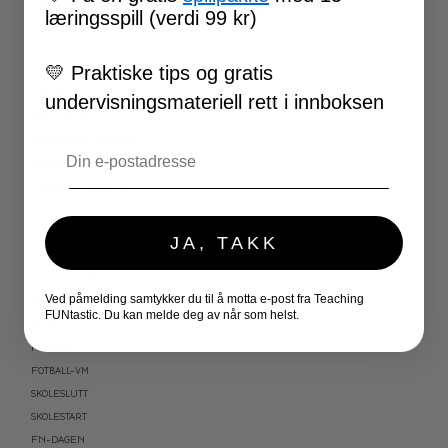
PROGRAMMERING
læringsspill (verdi 99 kr)
LESEKORT FAKTA
FAKTASERIE LESING
💛
Praktiske tips og gratis
VI SKRIVER
SPRÅKSPIRALEN
undervisningsmateriell rett i innboksen
MATTESPIRALEN
LA OSS REGNE ØVEBØKER
Email
ESCAPE ROOM
★ SESONG OG HØYTIDER
OLYMPISKE LEKER
SAMEFOLKET
JA, TAKK
100 SKOLEDAGER
VALENTINSDAG
Ved påmelding samtykker du til å motta e-post fra Teaching
PÅSKE
FUNtastic. Du kan melde deg av når som helst.
17. MAI
FØRSKOLE
FOTBALL-VM
SKOLESLUTT
SKOLESTART
FN-DAGEN