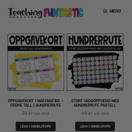
Hopp
Hopp
MENY
til
til
navigasjon
innhold
INFO
UTVID
UNDERMENY
MIN KONTO
GRATIS
UTVID
UNDERMENY
BUTIKK
UTVID
UNDERMENY
LISENSER
UTVID
UNDERMENY
OPPGAVEKORT I MATEMATIKK –
STORT VEGGOPPHENG MED
TIPSHJØRNET
ORDNE TALL I HUNDRERRUTE
HUNDRERRUTE PASTELL
39
kr
49
kr
inkl. MVA
inkl. MVA
KURS
LEGG I HANDLEKURV
LEGG I HANDLEKURV