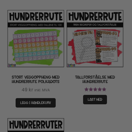
STORT VEGGOPPHENG MED
TALLFORSTÅELSE MED
HUNDRERRUTE POLKADOTS
HUNDRERRUTE
49
kr
inkl. MVA
Vurdert
5.00
LAST NED
av 5
LEGG I HANDLEKURV