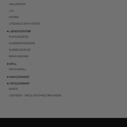
HALLOWEEN
JUL
NYTTÅR
UTESKOLE AKTIVITETER
★ LÆRERVERKTØY
PLANLEGGERE
KLASSEROMSDEKOR
KLASSELEDELSE
BRAIN BREAKS
★ SPILL
DOMINOSPILL
★ SAMLEPAKKER
★ MEDLEMSSKAP
GRATIS
LISENSER – SKOLE OG ENKELTBRUKERE