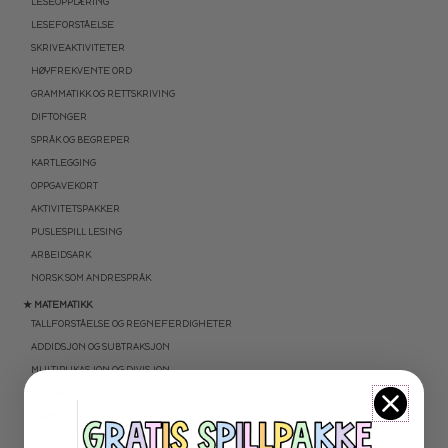
LESEOPPLÆRING
LESEFORSTÅELSE
SKRIVEAKTIVITETER
HØYFREKVENTE ORD
GRAMMATIKK OG RETTSKRIVING
DIFTONGER
SPRÅK OG BEGREPER
KARTLEGGING
OPPGAVEKORT
AKTIVITETSPAKKER
PUSLESPILL LESING
ARBEIDSARK
NORSK SOM ANDRESPRÅK
★ MATEMATIKK
TALLFORSTÅELSE OG REGNEFERDIGHETER
ADDIDSJON OG SUBTRAKSJON
MULTIPLIKASJON OG DIVISJON
KLOKKA
BRØK
PROSENT