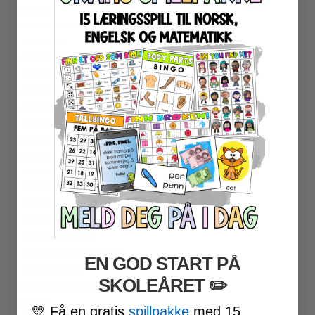
ALGEBRA
TEKSTOPPGAVER
KARTLEGGING
OPPGAVEKORT
DIGITALE SPILL
AKTIVITETSPAKKER
ARBEIDSARK
PUSLESPILL
★ NYNORSK
★ ENGELSK
ENGELSK HØYFREKVENTE ORD
ENGELSK LESEFORSTÅELSE
ENGELSK LESING
ENGELSK SKRIVING
ENGELSK GRAMATIKK
ENGELSK ORD- OG BEGREPER
EN GOD START PÅ
ENGELSK MUNTLIG
SKOLEÅRET
​ ✏️
★ NORDSAMISK MATERIELL
★ SERIER
💛
Få en gratis
spillpakke
med 15