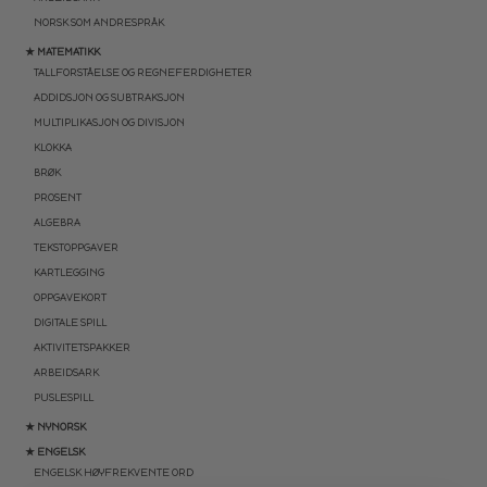
NORSK SOM ANDRESPRÅK
★ MATEMATIKK
TALLFORSTÅELSE OG REGNEFERDIGHETER
ADDIDSJON OG SUBTRAKSJON
MULTIPLIKASJON OG DIVISJON
KLOKKA
BRØK
PROSENT
ALGEBRA
TEKSTOPPGAVER
KARTLEGGING
OPPGAVEKORT
DIGITALE SPILL
AKTIVITETSPAKKER
ARBEIDSARK
PUSLESPILL
★ NYNORSK
★ ENGELSK
ENGELSK HØYFREKVENTE ORD