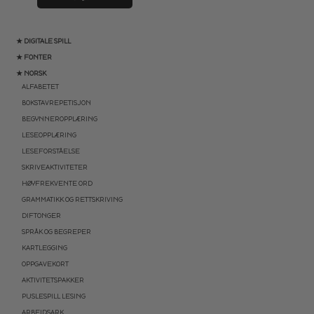
★ DIGITALE SPILL
★ FONTER
★ NORSK
ALFABETET
BOKSTAVREPETISJON
BEGYNNEROPPLÆRING
LESEOPPLÆRING
LESEFORSTÅELSE
SKRIVEAKTIVITETER
HØYFREKVENTE ORD
GRAMMATIKK OG RETTSKRIVING
DIFTONGER
SPRÅK OG BEGREPER
KARTLEGGING
OPPGAVEKORT
AKTIVITETSPAKKER
PUSLESPILL LESING
ARBEIDSARK