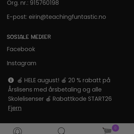
Org. nr.: 915760198
E-post:
eirin@teachingfuntastic.no
SOSIALE MEDIER
Facebook
Instagram
Pinterest
🍎 HELE august! 🍎 20 % rabatt på
Årslisens med årsbetaling og alle
SnapChat
Skolelisenser 🍎 Rabattkode START26
Fjern
0
Products