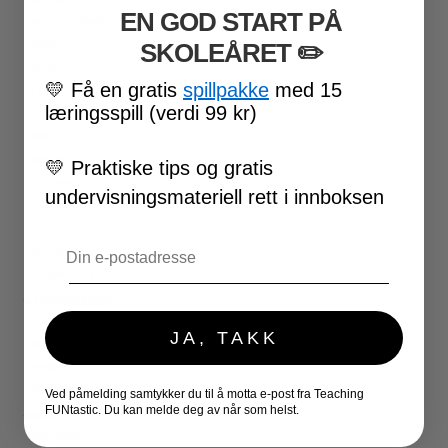
EN GOD START PÅ
VALENTINSDAG
SKOLEÅRET
​ ✏️
PÅSKE
17. MAI
💛
Få en gratis
spillpakke
med 15
FØRSKOLE
læringsspill (verdi 99 kr)
FOTBALL-VM
SKOLESLUTT
SKOLESTART
💛
Praktiske tips og gratis
FN-DAGEN
undervisningsmateriell rett i innboksen
HALLOWEEN
JUL
Email
NYTTÅR
UTESKOLE AKTIVITETER
★ LÆRERVERKTØY
PLANLEGGERE
JA, TAKK
KLASSEROMSDEKOR
KLASSELEDELSE
BRAIN BREAKS
Ved påmelding samtykker du til å motta e-post fra Teaching
FUNtastic. Du kan melde deg av når som helst.
★ SPILL
DOMINOSPILL