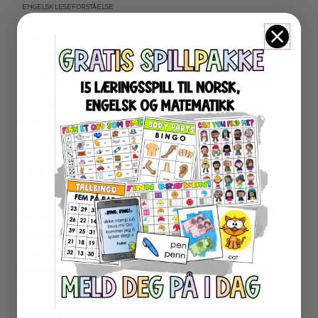
ENGELSK LESEFORSTÅELSE
ENGELSK LESING
ENGELSK SKRIVING
ENGELSK GRAMATIKK
ENGELSK ORD- OG BEGREPER
ENGELSK MUNTLIG
★ NORDSAMISK MATERIELL
★ SERIER
PROGRAMMERING
LESEKORT FAKTA
FAKTASERIE LESING
VI SKRIVER
SPRÅKSPIRALEN
MATTESPIRALEN
LA OSS REGNE ØVEBØKER
ESCAPE ROOM
★ SESONG OG HØYTIDER
OLYMPISKE LEKER
SAMEFOLKET
100 SKOLEDAGER