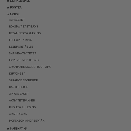
★ DIGITALE SPILL
★ FONTER
★ NORSK
ALFABETET
BOKSTAVREPETISJON
BEGYNNEROPPLÆRING
LESEOPPLÆRING
LESEFORSTÅELSE
SKRIVEAKTIVITETER
HØYFREKVENTE ORD
GRAMMATIKK OG RETTSKRIVING
DIFTONGER
SPRÅK OG BEGREPER
KARTLEGGING
OPPGAVEKORT
AKTIVITETSPAKKER
PUSLESPILL LESING
ARBEIDSARK
NORSK SOM ANDRESPRÅK
★ MATEMATIKK