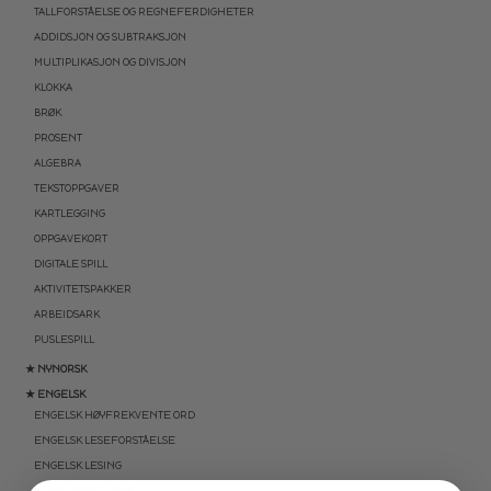
TALLFORSTÅELSE OG REGNEFERDIGHETER
ADDIDSJON OG SUBTRAKSJON
MULTIPLIKASJON OG DIVISJON
KLOKKA
BRØK
PROSENT
ALGEBRA
TEKSTOPPGAVER
KARTLEGGING
OPPGAVEKORT
DIGITALE SPILL
AKTIVITETSPAKKER
ARBEIDSARK
PUSLESPILL
★ NYNORSK
★ ENGELSK
ENGELSK HØYFREKVENTE ORD
ENGELSK LESEFORSTÅELSE
ENGELSK LESING
ENGELSK SKRIVING