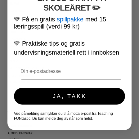
17. MAI
SKOLEÅRET
​ ✏️
FØRSKOLE
💛
Få en gratis
spillpakke
med 15
FOTBALL-VM
læringsspill (verdi 99 kr)
SKOLESLUTT
SKOLESTART
FN-DAGEN
💛
Praktiske tips og gratis
HALLOWEEN
undervisningsmateriell rett i innboksen
JUL
NYTTÅR
Email
UTESKOLE AKTIVITETER
★ LÆRERVERKTØY
PLANLEGGERE
KLASSEROMSDEKOR
JA, TAKK
KLASSELEDELSE
BRAIN BREAKS
★ SPILL
Ved påmelding samtykker du til å motta e-post fra Teaching
DOMINOSPILL
FUNtastic. Du kan melde deg av når som helst.
★ SAMLEPAKKER
★ MEDLEMSSKAP