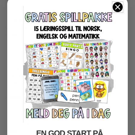
ENGELSK GRAMATIKK
ENGELSK ORD- OG BEGREPER
ENGELSK MUNTLIG
★ NORDSAMISK MATERIELL
★ SERIER
PROGRAMMERING
LESEKORT FAKTA
FAKTASERIE LESING
VI SKRIVER
SPRÅKSPIRALEN
MATTESPIRALEN
LA OSS REGNE ØVEBØKER
ESCAPE ROOM
★ SESONG OG HØYTIDER
OLYMPISKE LEKER
SAMEFOLKET
100 SKOLEDAGER
VALENTINSDAG
EN GOD START PÅ
PÅSKE