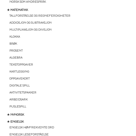
NORSK SOM ANDRESPRÅK
★ MATEMATIKK
TALLFORSTÅELSE OG REGNEFERDIGHETER
ADDIDSJON OG SUBTRAKSJON
MULTIPLIKASJON OG DIVISJON
KLOKKA
BRØK
PROSENT
ALGEBRA
TEKSTOPPGAVER
KARTLEGGING
OPPGAVEKORT
DIGITALE SPILL
AKTIVITETSPAKKER
ARBEIDSARK
PUSLESPILL
★ NYNORSK
★ ENGELSK
ENGELSK HØYFREKVENTE ORD
ENGELSK LESEFORSTÅELSE