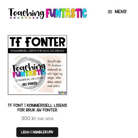
Hopp
Hopp
MENY
til
til
navigasjon
innhold
INFO
UTVID
UNDERMENY
MIN KONTO
GRATIS
UTVID
UNDERMENY
BUTIKK
UTVID
UNDERMENY
LISENSER
UTVID
UNDERMENY
TF FONT | KOMMERSIELL LISENS
TIPSHJØRNET
FOR BRUK AV FONTER
300
kr
inkl. MVA
KURS
LEGG I HANDLEKURV