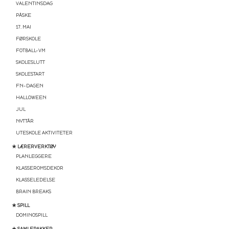
VALENTINSDAG
PÅSKE
17. MAI
FØRSKOLE
FOTBALL-VM
SKOLESLUTT
SKOLESTART
FN-DAGEN
HALLOWEEN
JUL
NYTTÅR
UTESKOLE AKTIVITETER
★ LÆRERVERKTØY
PLANLEGGERE
KLASSEROMSDEKOR
KLASSELEDELSE
BRAIN BREAKS
★ SPILL
DOMINOSPILL
★ SAMLEPAKKER