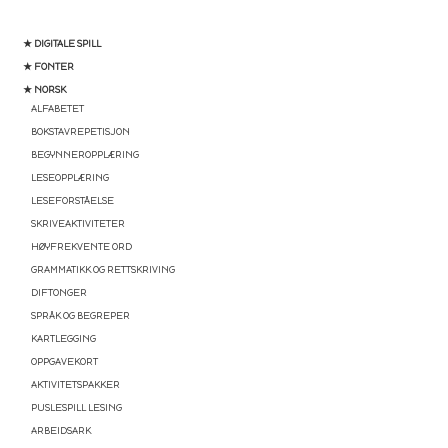
★ DIGITALE SPILL
★ FONTER
★ NORSK
ALFABETET
BOKSTAVREPETISJON
BEGYNNEROPPLÆRING
LESEOPPLÆRING
LESEFORSTÅELSE
SKRIVEAKTIVITETER
HØYFREKVENTE ORD
GRAMMATIKK OG RETTSKRIVING
DIFTONGER
SPRÅK OG BEGREPER
KARTLEGGING
OPPGAVEKORT
AKTIVITETSPAKKER
PUSLESPILL LESING
ARBEIDSARK