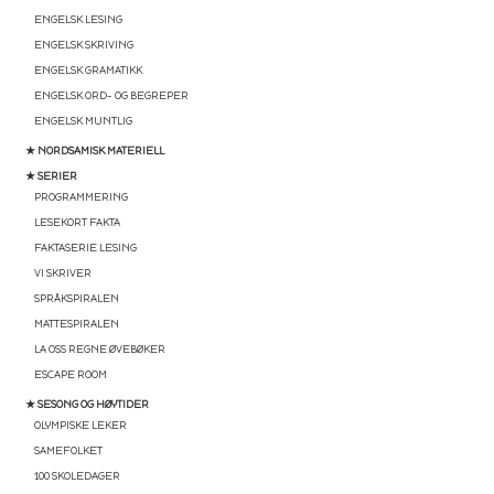
ENGELSK LESING
ENGELSK SKRIVING
ENGELSK GRAMATIKK
ENGELSK ORD- OG BEGREPER
ENGELSK MUNTLIG
★ NORDSAMISK MATERIELL
★ SERIER
PROGRAMMERING
LESEKORT FAKTA
FAKTASERIE LESING
VI SKRIVER
SPRÅKSPIRALEN
MATTESPIRALEN
LA OSS REGNE ØVEBØKER
ESCAPE ROOM
★ SESONG OG HØYTIDER
OLYMPISKE LEKER
SAMEFOLKET
100 SKOLEDAGER