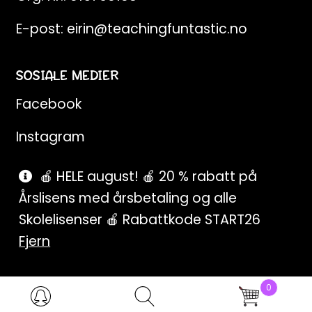
E-post:
eirin@teachingfuntastic.no
SOSIALE MEDIER
Facebook
Instagram
Pinterest
🍎 HELE august! 🍎 20 % rabatt på
Årslisens med årsbetaling og alle
SnapChat
Skolelisenser 🍎 Rabattkode START26
Fjern
0
Products
search