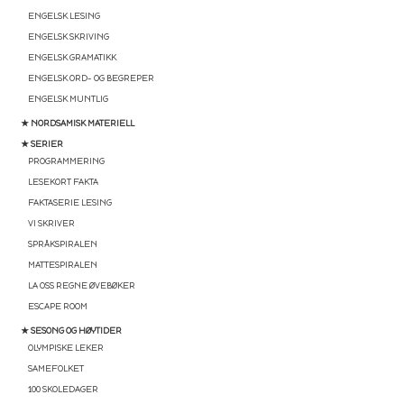
ENGELSK LESING
ENGELSK SKRIVING
ENGELSK GRAMATIKK
ENGELSK ORD- OG BEGREPER
ENGELSK MUNTLIG
★ NORDSAMISK MATERIELL
★ SERIER
PROGRAMMERING
LESEKORT FAKTA
FAKTASERIE LESING
VI SKRIVER
SPRÅKSPIRALEN
MATTESPIRALEN
LA OSS REGNE ØVEBØKER
ESCAPE ROOM
★ SESONG OG HØYTIDER
OLYMPISKE LEKER
SAMEFOLKET
100 SKOLEDAGER