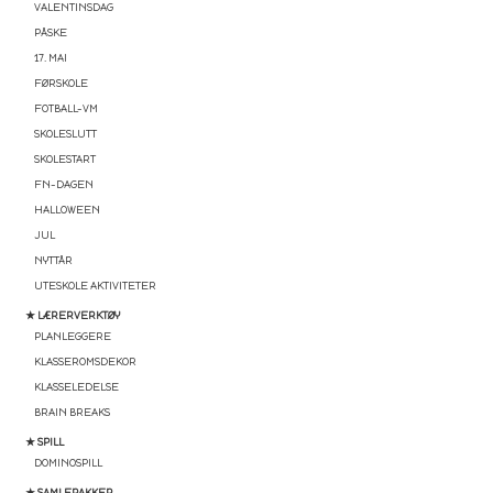
VALENTINSDAG
PÅSKE
17. MAI
FØRSKOLE
FOTBALL-VM
SKOLESLUTT
SKOLESTART
FN-DAGEN
HALLOWEEN
JUL
NYTTÅR
UTESKOLE AKTIVITETER
★ LÆRERVERKTØY
PLANLEGGERE
KLASSEROMSDEKOR
KLASSELEDELSE
BRAIN BREAKS
★ SPILL
DOMINOSPILL
★ SAMLEPAKKER