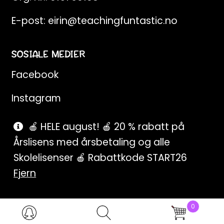
E-post:
eirin@teachingfuntastic.no
SOSIALE MEDIER
Facebook
Instagram
Pinterest
🍎 HELE august! 🍎 20 % rabatt på
Årslisens med årsbetaling og alle
SnapChat
Skolelisenser 🍎 Rabattkode START26
Fjern
0
Products
search