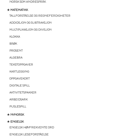
NORSK SOM ANDRESPRÅK
★ MATEMATIKK
TALLFORSTÅELSE OG REGNEFERDIGHETER
ADDIDSJON OG SUBTRAKSJON
MULTIPLIKASJON OG DIVISJON
KLOKKA
BRØK
PROSENT
ALGEBRA
TEKSTOPPGAVER
KARTLEGGING
OPPGAVEKORT
DIGITALE SPILL
AKTIVITETSPAKKER
ARBEIDSARK
PUSLESPILL
★ NYNORSK
★ ENGELSK
ENGELSK HØYFREKVENTE ORD
ENGELSK LESEFORSTÅELSE