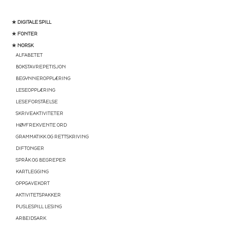
★ DIGITALE SPILL
★ FONTER
★ NORSK
ALFABETET
BOKSTAVREPETISJON
BEGYNNEROPPLÆRING
LESEOPPLÆRING
LESEFORSTÅELSE
SKRIVEAKTIVITETER
HØYFREKVENTE ORD
GRAMMATIKK OG RETTSKRIVING
DIFTONGER
SPRÅK OG BEGREPER
KARTLEGGING
OPPGAVEKORT
AKTIVITETSPAKKER
PUSLESPILL LESING
ARBEIDSARK