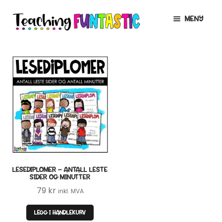
Hopp
Hopp
MENY
til
til
navigasjon
innhold
INFO
UTVID
UNDERMENY
MIN KONTO
GRATIS
UTVID
UNDERMENY
BUTIKK
UTVID
UNDERMENY
LISENSER
UTVID
UNDERMENY
LESEDIPLOMER – ANTALL LESTE
TIPSHJØRNET
SIDER OG MINUTTER
79
kr
inkl. MVA
KURS
LEGG I HANDLEKURV