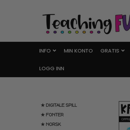
Hopp
Hopp
til
til
navigasjon
innhold
INFO
MIN KONTO
GRATIS
LOGG INN
★ DIGITALE SPILL
★ FONTER
★ NORSK