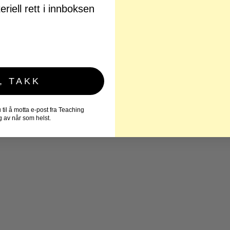
riell rett i innboksen
, TAKK
il å motta e-post fra Teaching
 av når som helst.