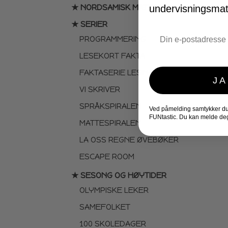
★ NORDSAMISK MATERIELL
undervisningsmate
★ SERIER
Email
PROGRAMMERING
LESEKORT FAKTA
FAKTASERIE LESING
JA
VI SKRIVER
SPRÅKSPIRALEN
Ved påmelding samtykker du t
FUNtastic. Du kan melde deg
MATTESPIRALEN
LA OSS REGNE ØVEBØKER
ESCAPE ROOM
★ SESONG OG HØYTIDER
OLYMPISKE LEKER
SAMEFOLKET
100 SKOLEDAGER