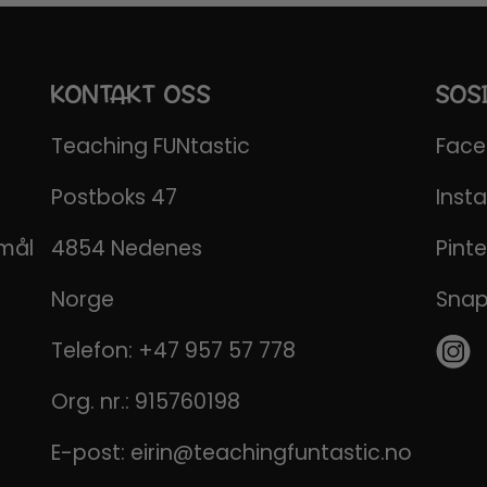
KONTAKT OSS
SOS
Teaching FUNtastic
Fac
Postboks 47
Inst
emål
4854 Nedenes
Pinte
Norge
Sna
Telefon:
+47 957 57 778
Org. nr.: 915760198
E-post:
eirin@teachingfuntastic.no