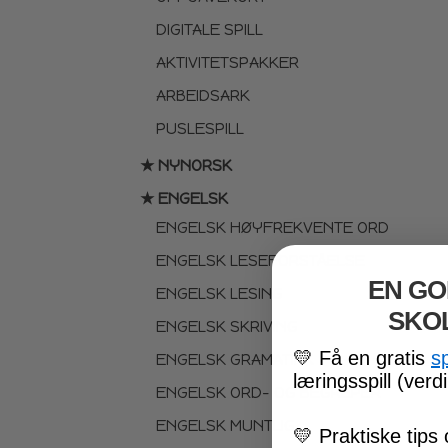
DIGITALE SPILL
AKTIVITETSPAKKER
ARBEIDSARK
PUSLESPILL
★ NYNORSK
★ ENGELSK
ENGELSK HØYFREKVENTE ORD
ENGELSK LESEFORSTÅELSE
EN GO
ENGELSK LESING
SKO
ENGELSK SKRIVING
💛
Få en gratis
s
ENGELSK GRAMATIKK
læringsspill (verdi
ENGELSK ORD- OG BEGREPER
ENGELSK MUNTLIG
💛
Praktiske tips 