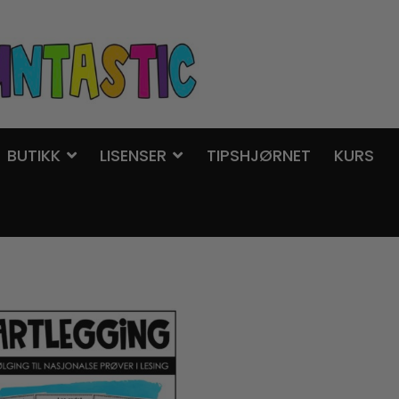
BUTIKK
LISENSER
TIPSHJØRNET
KURS