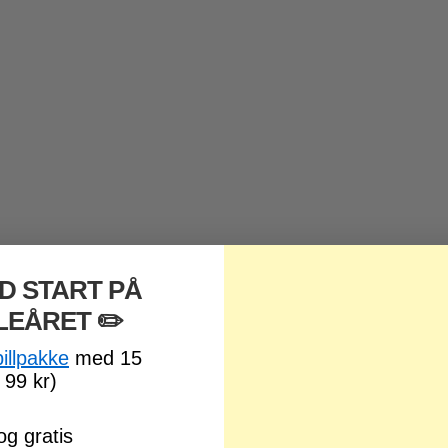
D START PÅ
LEÅRET
​ ✏️
pillpakke
med 15
 99 kr)
og gratis