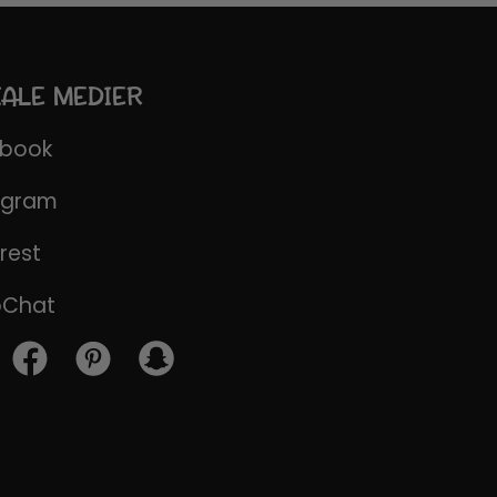
IALE MEDIER
ebook
agram
rest
pChat