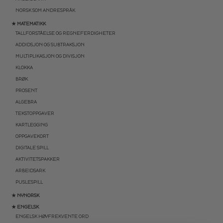
NORSK SOM ANDRESPRÅK
★ MATEMATIKK
TALLFORSTÅELSE OG REGNEFERDIGHETER
ADDIDSJON OG SUBTRAKSJON
MULTIPLIKASJON OG DIVISJON
KLOKKA
BRØK
PROSENT
ALGEBRA
TEKSTOPPGAVER
KARTLEGGING
OPPGAVEKORT
DIGITALE SPILL
AKTIVITETSPAKKER
ARBEIDSARK
PUSLESPILL
★ NYNORSK
★ ENGELSK
ENGELSK HØYFREKVENTE ORD