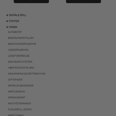
★ DIGITALE SPILL
★ FONTER
★ NORSK
ALFABETET
BOKSTAVREPETISJON
BEGYNNEROPPLÆRING
LESEOPPLÆRING
LESEFORSTÅELSE
SKRIVEAKTIVITETER
HØYFREKVENTE ORD
GRAMMATIKK OG RETTSKRIVING
DIFTONGER
SPRÅK OG BEGREPER
KARTLEGGING
OPPGAVEKORT
AKTIVITETSPAKKER
PUSLESPILL LESING
ARBEIDSARK