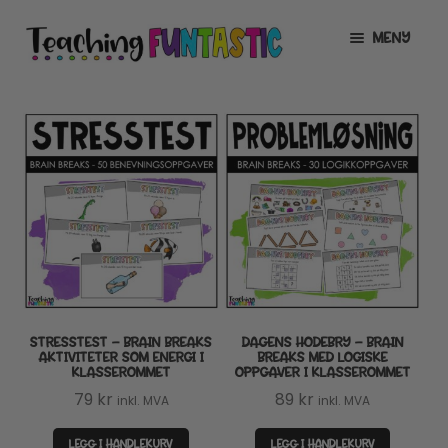
Hopp
Hopp
MENY
til
til
navigasjon
innhold
INFO
UTVID
UNDERMENY
MIN KONTO
GRATIS
UTVID
UNDERMENY
BUTIKK
UTVID
UNDERMENY
LISENSER
UTVID
UNDERMENY
STRESSTEST – BRAIN BREAKS
DAGENS HODEBRY – BRAIN
TIPSHJØRNET
AKTIVITETER SOM ENERGI I
BREAKS MED LOGISKE
KLASSEROMMET
OPPGAVER I KLASSEROMMET
KURS
79
kr
89
kr
inkl. MVA
inkl. MVA
LEGG I HANDLEKURV
LEGG I HANDLEKURV