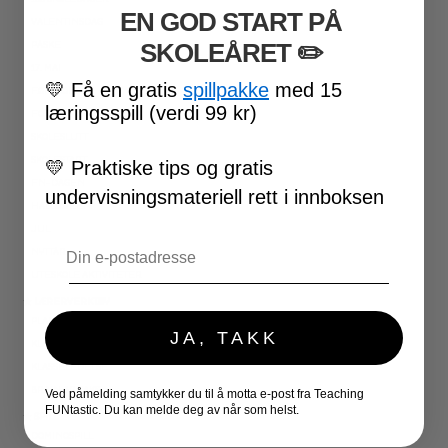
EN GOD START PÅ
VALENTINSDAG
SKOLEÅRET
​ ✏️
PÅSKE
17. MAI
💛
Få en gratis
spillpakke
med 15
FØRSKOLE
læringsspill (verdi 99 kr)
FOTBALL-VM
SKOLESLUTT
SKOLESTART
💛
Praktiske tips og gratis
FN-DAGEN
undervisningsmateriell rett i innboksen
HALLOWEEN
JUL
Email
NYTTÅR
UTESKOLE AKTIVITETER
★ LÆRERVERKTØY
PLANLEGGERE
JA, TAKK
KLASSEROMSDEKOR
KLASSELEDELSE
BRAIN BREAKS
Ved påmelding samtykker du til å motta e-post fra Teaching
FUNtastic. Du kan melde deg av når som helst.
★ SPILL
DOMINOSPILL