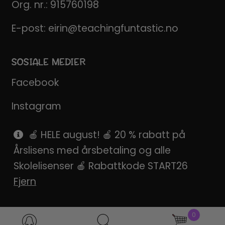
Org. nr.: 915760198
E-post:
eirin@teachingfuntastic.no
SOSIALE MEDIER
Facebook
Instagram
Pinterest
🍎 HELE august! 🍎 20 % rabatt på
Årslisens med årsbetaling og alle
SnapChat
Skolelisenser 🍎 Rabattkode START26
Fjern
0
Products