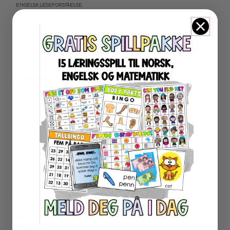
ENGELSK LESEFORSTÅELSE
ENGELSK LESING
ENGELSK SKRIVING
ENGELSK GRAMATIKK
ENGELSK ORD- OG BEGREPER
ENGELSK MUNTLIG
★ NORDSAMISK MATERIELL
★ SERIER
PROGRAMMERING
LESEKORT FAKTA
FAKTASERIE LESING
VI SKRIVER
SPRÅKSPIRALEN
MATTESPIRALEN
LA OSS REGNE ØVEBØKER
ESCAPE ROOM
★ SESONG OG HØYTIDER
OLYMPISKE LEKER
SAMEFOLKET
100 SKOLEDAGER