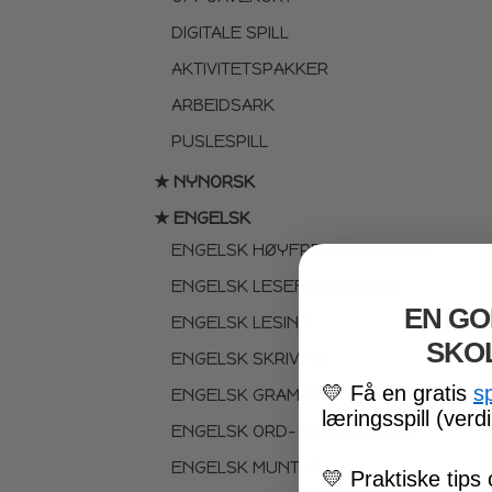
DIGITALE SPILL
AKTIVITETSPAKKER
ARBEIDSARK
PUSLESPILL
★ NYNORSK
★ ENGELSK
ENGELSK HØYFREKVENTE ORD
ENGELSK LESEFORSTÅELSE
EN GO
ENGELSK LESING
SKO
ENGELSK SKRIVING
💛
Få en gratis
s
ENGELSK GRAMATIKK
læringsspill (verdi
ENGELSK ORD- OG BEGREPER
ENGELSK MUNTLIG
💛
Praktiske tips 