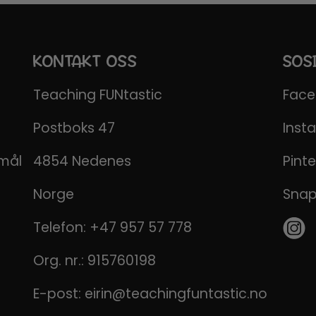
KONTAKT OSS
SOS
Teaching FUNtastic
Fac
Postboks 47
Inst
emål
4854 Nedenes
Pinte
Norge
Sna
Telefon:
+47 957 57 778
Org. nr.: 915760198
E-post:
eirin@teachingfuntastic.no