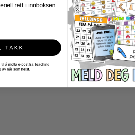
riell rett i innboksen
, TAKK
il å motta e-post fra Teaching
 av når som helst.