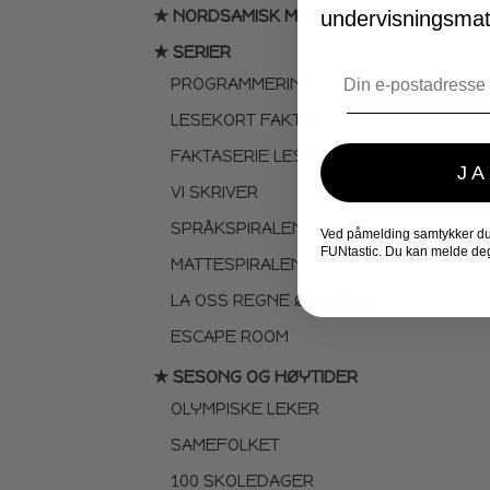
★ NORDSAMISK MATERIELL
undervisningsmate
★ SERIER
Email
PROGRAMMERING
LESEKORT FAKTA
FAKTASERIE LESING
JA
VI SKRIVER
SPRÅKSPIRALEN
Ved påmelding samtykker du t
FUNtastic. Du kan melde deg
MATTESPIRALEN
LA OSS REGNE ØVEBØKER
ESCAPE ROOM
★ SESONG OG HØYTIDER
OLYMPISKE LEKER
SAMEFOLKET
100 SKOLEDAGER