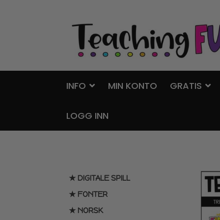
Hopp
Hopp
til
til
navigasjon
innhold
INFO
MIN KONTO
GRATIS
LOGG INN
★ DIGITALE SPILL
★ FONTER
★ NORSK