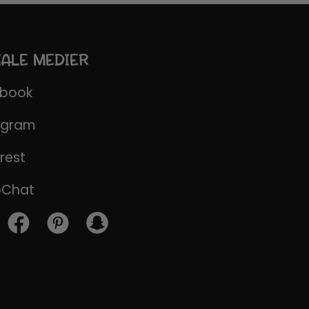
IALE MEDIER
ebook
agram
rest
pChat