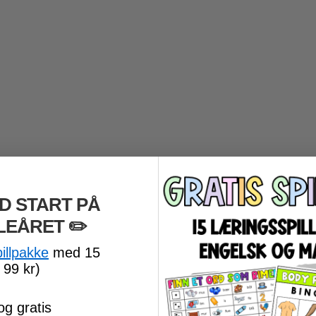
D START PÅ
LEÅRET
​ ✏️
pillpakke
med 15
 99 kr)
og gratis