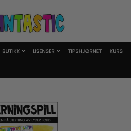
BUTIKK
LISENSER
TIPSHJØRNET
KURS