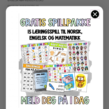
ENGELSK HØYFREKVENTE ORD
ENGELSK LESEFORSTÅELSE
ENGELSK LESING
ENGELSK SKRIVING
ENGELSK GRAMATIKK
ENGELSK ORD- OG BEGREPER
ENGELSK MUNTLIG
★ NORDSAMISK MATERIELL
★ SERIER
PROGRAMMERING
LESEKORT FAKTA
FAKTASERIE LESING
VI SKRIVER
SPRÅKSPIRALEN
MATTESPIRALEN
LA OSS REGNE ØVEBØKER
ESCAPE ROOM
★ SESONG OG HØYTIDER
OLYMPISKE LEKER
SAMEFOLKET