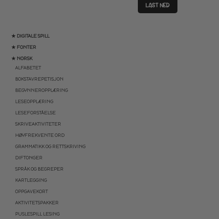
LAST NED
★ DIGITALE SPILL
★ FONTER
★ NORSK
ALFABETET
BOKSTAVREPETISJON
BEGYNNEROPPLÆRING
LESEOPPLÆRING
LESEFORSTÅELSE
SKRIVEAKTIVITETER
HØYFREKVENTE ORD
GRAMMATIKK OG RETTSKRIVING
DIFTONGER
SPRÅK OG BEGREPER
KARTLEGGING
OPPGAVEKORT
AKTIVITETSPAKKER
PUSLESPILL LESING