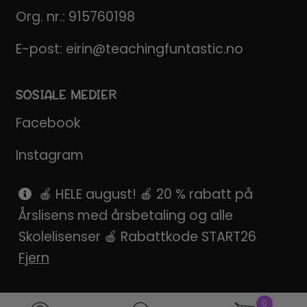
Org. nr.: 915760198
E-post:
eirin@teachingfuntastic.no
SOSIALE MEDIER
Facebook
Instagram
Pinterest
🍎 HELE august! 🍎 20 % rabatt på
Årslisens med årsbetaling og alle
SnapChat
Skolelisenser 🍎 Rabattkode START26
Fjern
0