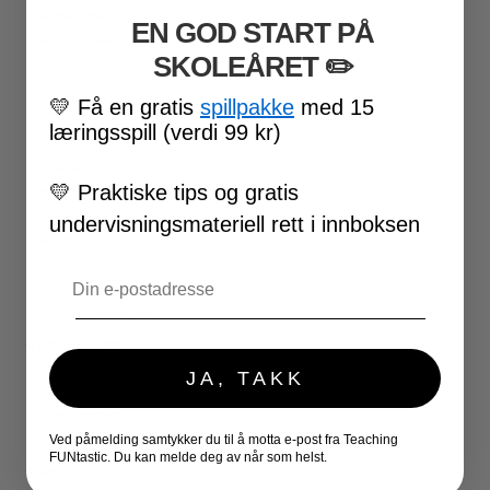
100 SKOLEDAGER
EN GOD START PÅ
VALENTINSDAG
SKOLEÅRET
​ ✏️
PÅSKE
17. MAI
💛
Få en gratis
spillpakke
med 15
FØRSKOLE
læringsspill (verdi 99 kr)
FOTBALL-VM
SKOLESLUTT
💛
Praktiske tips og gratis
SKOLESTART
FN-DAGEN
undervisningsmateriell rett i innboksen
HALLOWEEN
JUL
Email
NYTTÅR
UTESKOLE AKTIVITETER
★ LÆRERVERKTØY
PLANLEGGERE
JA, TAKK
KLASSEROMSDEKOR
KLASSELEDELSE
Ved påmelding samtykker du til å motta e-post fra Teaching
BRAIN BREAKS
FUNtastic. Du kan melde deg av når som helst.
★ SPILL