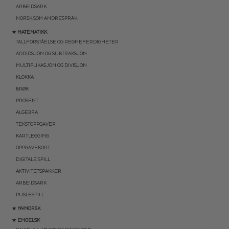
ARBEIDSARK
NORSK SOM ANDRESPRÅK
★ MATEMATIKK
TALLFORSTÅELSE OG REGNEFERDIGHETER
ADDIDSJON OG SUBTRAKSJON
MULTIPLIKASJON OG DIVISJON
KLOKKA
BRØK
PROSENT
ALGEBRA
TEKSTOPPGAVER
KARTLEGGING
OPPGAVEKORT
DIGITALE SPILL
AKTIVITETSPAKKER
ARBEIDSARK
PUSLESPILL
★ NYNORSK
★ ENGELSK