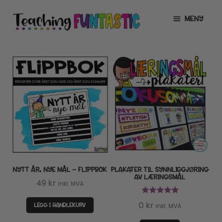
Hopp
Hopp
MENY
til
til
navigasjon
innhold
INFO
UTVID
UNDERMENY
MIN KONTO
GRATIS
UTVID
UNDERMENY
BUTIKK
UTVID
UNDERMENY
LISENSER
UTVID
UNDERMENY
NYTT ÅR, NYE MÅL – FLIPPBOK
PLAKATER TIL SYNNLIGGJØRING
TIPSHJØRNET
AV LÆRINGSMÅL
49
kr
inkl. MVA
KURS
Vurdert
5.00
0
kr
LEGG I HANDLEKURV
inkl. MVA
av 5