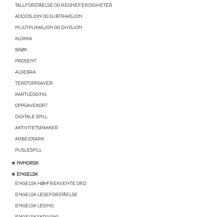
TALLFORSTÅELSE OG REGNEFERDIGHETER
ADDIDSJON OG SUBTRAKSJON
MULTIPLIKASJON OG DIVISJON
KLOKKA
BRØK
PROSENT
ALGEBRA
TEKSTOPPGAVER
KARTLEGGING
OPPGAVEKORT
DIGITALE SPILL
AKTIVITETSPAKKER
ARBEIDSARK
PUSLESPILL
★ NYNORSK
★ ENGELSK
ENGELSK HØYFREKVENTE ORD
ENGELSK LESEFORSTÅELSE
ENGELSK LESING
ENGELSK SKRIVING