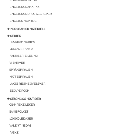
ENGELSK GRAMATIKK
ENGELSK ORD- OG BEGREPER
ENGELSK MUNTLIG
★ NORDSAMISK MATERIELL
★ SERIER
PROGRAMMERING
LESEKORT FAKTA
FAKTASERIE LESING
VI SKRIVER
SPRÅKSPIRALEN
MATTESPIRALEN
LA OSS REGNE ØVEBØKER
ESCAPE ROOM
★ SESONG OG HØYTIDER
OLYMPISKE LEKER
SAMEFOLKET
100 SKOLEDAGER
VALENTINSDAG
PÅSKE