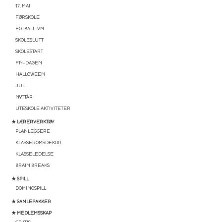
17. MAI
FØRSKOLE
FOTBALL-VM
SKOLESLUTT
SKOLESTART
FN-DAGEN
HALLOWEEN
JUL
NYTTÅR
UTESKOLE AKTIVITETER
★ LÆRERVERKTØY
PLANLEGGERE
KLASSEROMSDEKOR
KLASSELEDELSE
BRAIN BREAKS
★ SPILL
DOMINOSPILL
★ SAMLEPAKKER
★ MEDLEMSSKAP