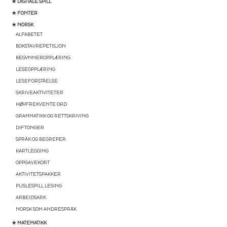
★ DIGITALE SPILL
★ FONTER
★ NORSK
ALFABETET
BOKSTAVREPETISJON
BEGYNNEROPPLÆRING
LESEOPPLÆRING
LESEFORSTÅELSE
SKRIVEAKTIVITETER
HØYFREKVENTE ORD
GRAMMATIKK OG RETTSKRIVING
DIFTONGER
SPRÅK OG BEGREPER
KARTLEGGING
OPPGAVEKORT
AKTIVITETSPAKKER
PUSLESPILL LESING
ARBEIDSARK
NORSK SOM ANDRESPRÅK
★ MATEMATIKK