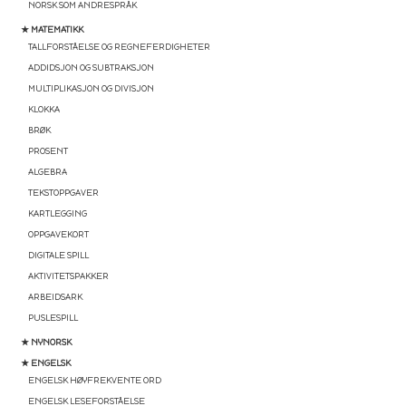
NORSK SOM ANDRESPRÅK
★ MATEMATIKK
TALLFORSTÅELSE OG REGNEFERDIGHETER
ADDIDSJON OG SUBTRAKSJON
MULTIPLIKASJON OG DIVISJON
KLOKKA
BRØK
PROSENT
ALGEBRA
TEKSTOPPGAVER
KARTLEGGING
OPPGAVEKORT
DIGITALE SPILL
AKTIVITETSPAKKER
ARBEIDSARK
PUSLESPILL
★ NYNORSK
★ ENGELSK
ENGELSK HØYFREKVENTE ORD
ENGELSK LESEFORSTÅELSE