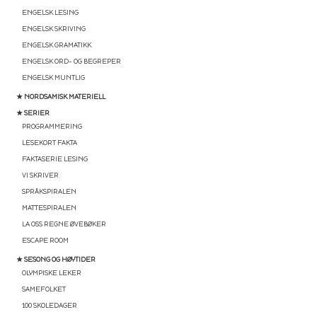
ENGELSK LESING
ENGELSK SKRIVING
ENGELSK GRAMATIKK
ENGELSK ORD- OG BEGREPER
ENGELSK MUNTLIG
★ NORDSAMISK MATERIELL
★ SERIER
PROGRAMMERING
LESEKORT FAKTA
FAKTASERIE LESING
VI SKRIVER
SPRÅKSPIRALEN
MATTESPIRALEN
LA OSS REGNE ØVEBØKER
ESCAPE ROOM
★ SESONG OG HØYTIDER
OLYMPISKE LEKER
SAMEFOLKET
100 SKOLEDAGER