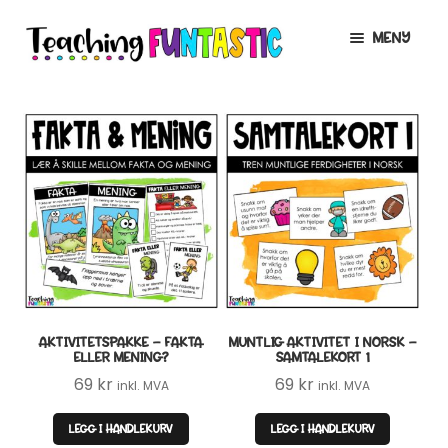
Hopp
Hopp
MENY
til
til
navigasjon
innhold
INFO
UTVID
UNDERMENY
MIN KONTO
GRATIS
UTVID
UNDERMENY
BUTIKK
UTVID
UNDERMENY
LISENSER
UTVID
UNDERMENY
AKTIVITETSPAKKE – FAKTA
MUNTLIG AKTIVITET I NORSK –
TIPSHJØRNET
ELLER MENING?
SAMTALEKORT 1
69
kr
69
kr
inkl. MVA
inkl. MVA
KURS
LEGG I HANDLEKURV
LEGG I HANDLEKURV