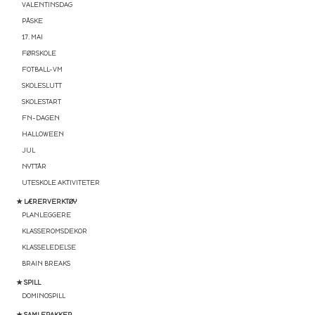
VALENTINSDAG
PÅSKE
17. MAI
FØRSKOLE
FOTBALL-VM
SKOLESLUTT
SKOLESTART
FN-DAGEN
HALLOWEEN
JUL
NYTTÅR
UTESKOLE AKTIVITETER
★ LÆRERVERKTØY
PLANLEGGERE
KLASSEROMSDEKOR
KLASSELEDELSE
BRAIN BREAKS
★ SPILL
DOMINOSPILL
★ SAMLEPAKKER