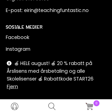
E-post:
eirin@teachingfuntastic.no
SOSIALE MEDIER
Facebook
Instagram
Pinterest
🍎 HELE august! 🍎 20 % rabatt på
Årslisens med årsbetaling og alle
SnapChat
Skolelisenser 🍎 Rabattkode START26
Fjern
0
Products
search