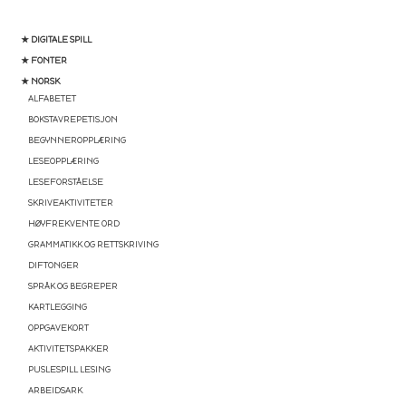
★ DIGITALE SPILL
★ FONTER
★ NORSK
ALFABETET
BOKSTAVREPETISJON
BEGYNNEROPPLÆRING
LESEOPPLÆRING
LESEFORSTÅELSE
SKRIVEAKTIVITETER
HØYFREKVENTE ORD
GRAMMATIKK OG RETTSKRIVING
DIFTONGER
SPRÅK OG BEGREPER
KARTLEGGING
OPPGAVEKORT
AKTIVITETSPAKKER
PUSLESPILL LESING
ARBEIDSARK