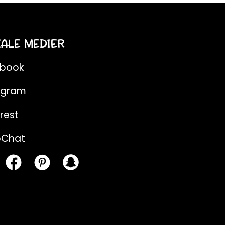
IALE MEDIER
ebook
agram
rest
pChat