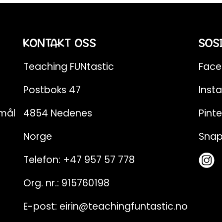
KONTAKT OSS
SOS
Teaching FUNtastic
Fac
Postboks 47
Inst
emål
4854 Nedenes
Pinte
Norge
Sna
Telefon:
+47 957 57 778
Org. nr.: 915760198
E-post:
eirin@teachingfuntastic.no