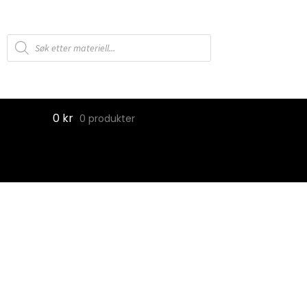
Products
search
0
kr
0 produkter