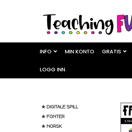
Hopp
Hopp
til
til
navigasjon
innhold
INFO
MIN KONTO
GRATIS
LOGG INN
★ DIGITALE SPILL
★ FONTER
★ NORSK