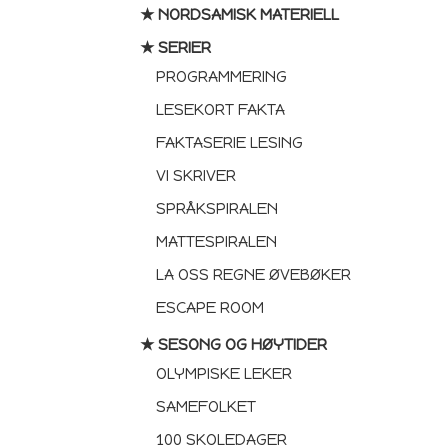
★ NORDSAMISK MATERIELL
undervisningsmate
★ SERIER
Email
PROGRAMMERING
LESEKORT FAKTA
FAKTASERIE LESING
JA
VI SKRIVER
SPRÅKSPIRALEN
Ved påmelding samtykker du t
FUNtastic. Du kan melde deg
MATTESPIRALEN
LA OSS REGNE ØVEBØKER
ESCAPE ROOM
★ SESONG OG HØYTIDER
OLYMPISKE LEKER
SAMEFOLKET
100 SKOLEDAGER