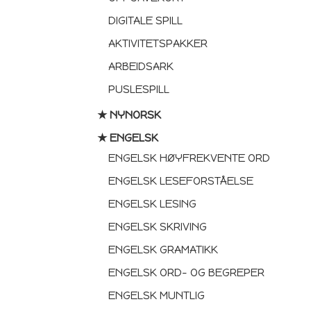
DIGITALE SPILL
AKTIVITETSPAKKER
ARBEIDSARK
PUSLESPILL
★ NYNORSK
★ ENGELSK
ENGELSK HØYFREKVENTE ORD
ENGELSK LESEFORSTÅELSE
EN GO
ENGELSK LESING
SKO
ENGELSK SKRIVING
💛
Få en gratis
s
ENGELSK GRAMATIKK
læringsspill (verdi
ENGELSK ORD- OG BEGREPER
ENGELSK MUNTLIG
💛
Praktiske tips 