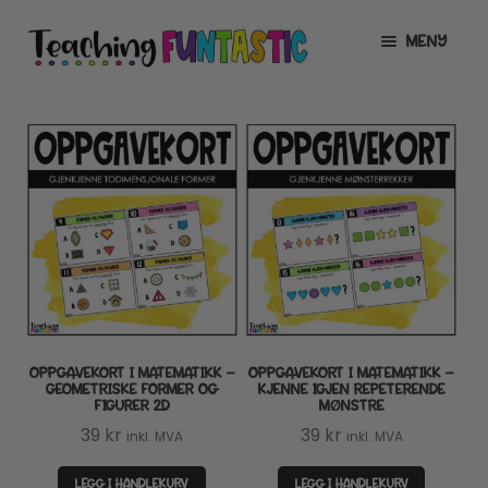
Hopp
Hopp
MENY
til
til
navigasjon
innhold
INFO
UTVID
UNDERMENY
MIN KONTO
GRATIS
UTVID
UNDERMENY
BUTIKK
UTVID
UNDERMENY
LISENSER
UTVID
UNDERMENY
OPPGAVEKORT I MATEMATIKK –
OPPGAVEKORT I MATEMATIKK –
TIPSHJØRNET
GEOMETRISKE FORMER OG
KJENNE IGJEN REPETERENDE
FIGURER 2D
MØNSTRE
KURS
39
kr
39
kr
inkl. MVA
inkl. MVA
LEGG I HANDLEKURV
LEGG I HANDLEKURV