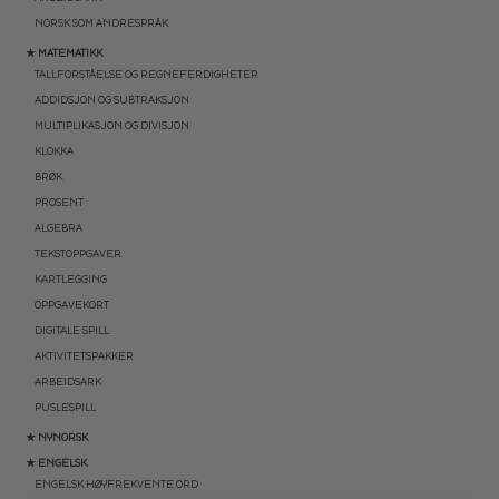
NORSK SOM ANDRESPRÅK
★ MATEMATIKK
TALLFORSTÅELSE OG REGNEFERDIGHETER
ADDIDSJON OG SUBTRAKSJON
MULTIPLIKASJON OG DIVISJON
KLOKKA
BRØK
PROSENT
ALGEBRA
TEKSTOPPGAVER
KARTLEGGING
OPPGAVEKORT
DIGITALE SPILL
AKTIVITETSPAKKER
ARBEIDSARK
PUSLESPILL
★ NYNORSK
★ ENGELSK
ENGELSK HØYFREKVENTE ORD