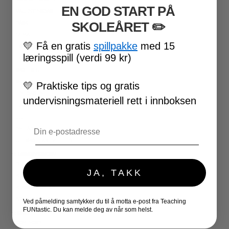
EN GOD START PÅ
VALENTINSDAG
SKOLEÅRET
​ ✏️
PÅSKE
17. MAI
💛
Få en gratis
spillpakke
med 15
FØRSKOLE
læringsspill (verdi 99 kr)
FOTBALL-VM
SKOLESLUTT
SKOLESTART
💛
Praktiske tips og gratis
FN-DAGEN
undervisningsmateriell rett i innboksen
HALLOWEEN
JUL
Email
NYTTÅR
UTESKOLE AKTIVITETER
★ LÆRERVERKTØY
PLANLEGGERE
JA, TAKK
KLASSEROMSDEKOR
KLASSELEDELSE
BRAIN BREAKS
Ved påmelding samtykker du til å motta e-post fra Teaching
FUNtastic. Du kan melde deg av når som helst.
★ SPILL
DOMINOSPILL