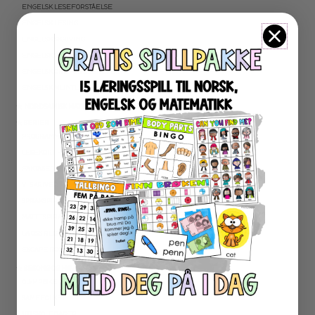
ENGELSK LESEFORSTÅELSE
ENGELSK LESING
ENGELSK SKRIVING
ENGELSK GRAMATIKK
ENGELSK ORD- OG BEGREPER
ENGELSK MUNTLIG
★ NORDSAMISK MATERIELL
★ SERIER
PROGRAMMERING
LESEKORT FAKTA
FAKTASERIE LESING
VI SKRIVER
SPRÅKSPIRALEN
MATTESPIRALEN
LA OSS REGNE ØVEBØKER
ESCAPE ROOM
★ SESONG OG HØYTIDER
OLYMPISKE LEKER
SAMEFOLKET
100 SKOLEDAGER