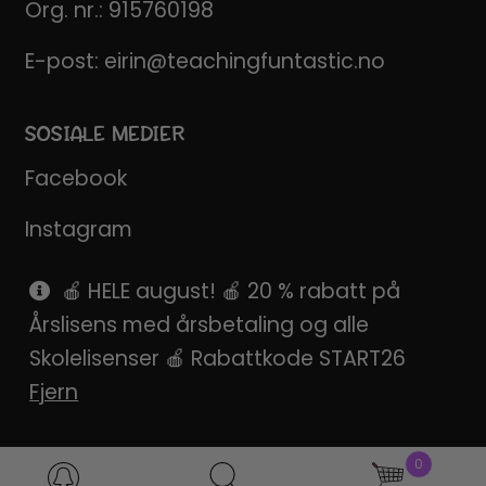
Org. nr.: 915760198
E-post:
eirin@teachingfuntastic.no
SOSIALE MEDIER
Facebook
Instagram
Pinterest
🍎 HELE august! 🍎 20 % rabatt på
Årslisens med årsbetaling og alle
SnapChat
Skolelisenser 🍎 Rabattkode START26
Fjern
0
Products