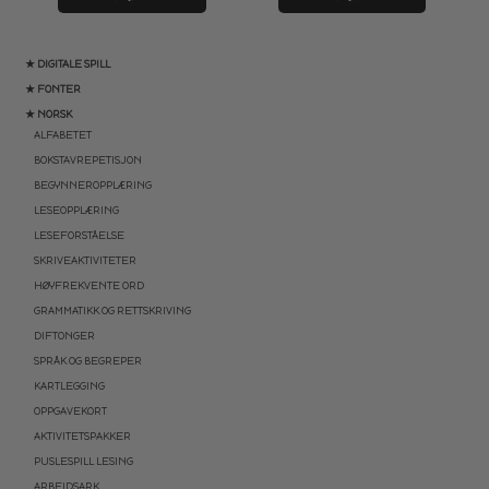
★ DIGITALE SPILL
★ FONTER
★ NORSK
ALFABETET
BOKSTAVREPETISJON
BEGYNNEROPPLÆRING
LESEOPPLÆRING
LESEFORSTÅELSE
SKRIVEAKTIVITETER
HØYFREKVENTE ORD
GRAMMATIKK OG RETTSKRIVING
DIFTONGER
SPRÅK OG BEGREPER
KARTLEGGING
OPPGAVEKORT
AKTIVITETSPAKKER
PUSLESPILL LESING
ARBEIDSARK