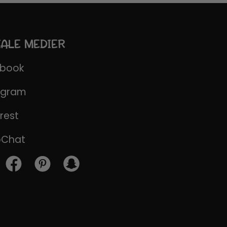
IALE MEDIER
ebook
agram
rest
pChat