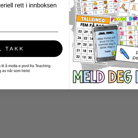
riell rett i innboksen
, TAKK
il å motta e-post fra Teaching
 av når som helst.