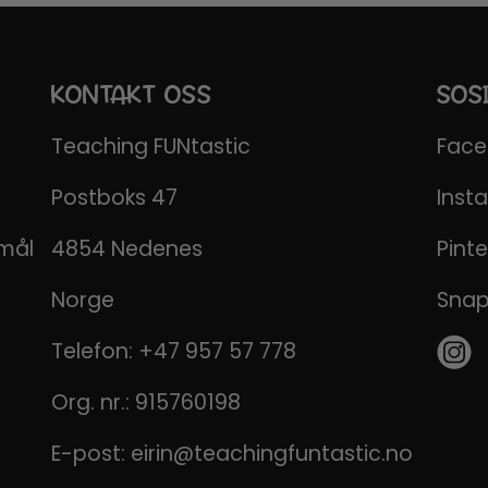
KONTAKT OSS
SOS
Teaching FUNtastic
Fac
Postboks 47
Inst
emål
4854 Nedenes
Pinte
Norge
Sna
Telefon:
+47 957 57 778
Org. nr.: 915760198
E-post:
eirin@teachingfuntastic.no