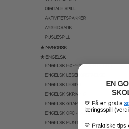
DIGITALE SPILL
AKTIVITETSPAKKER
ARBEIDSARK
PUSLESPILL
★ NYNORSK
★ ENGELSK
ENGELSK HØYFREKVENTE ORD
ENGELSK LESEFORSTÅELSE
EN GO
ENGELSK LESING
SKO
ENGELSK SKRIVING
💛
Få en gratis
s
ENGELSK GRAMATIKK
læringsspill (verdi
ENGELSK ORD- OG BEGREPER
ENGELSK MUNTLIG
💛
Praktiske tips 