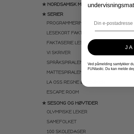
★ NORDSAMISK MATERIELL
undervisningsmate
★ SERIER
Email
PROGRAMMERING
LESEKORT FAKTA
FAKTASERIE LESING
JA
VI SKRIVER
SPRÅKSPIRALEN
Ved påmelding samtykker du t
FUNtastic. Du kan melde deg
MATTESPIRALEN
LA OSS REGNE ØVEBØKER
ESCAPE ROOM
★ SESONG OG HØYTIDER
OLYMPISKE LEKER
SAMEFOLKET
100 SKOLEDAGER