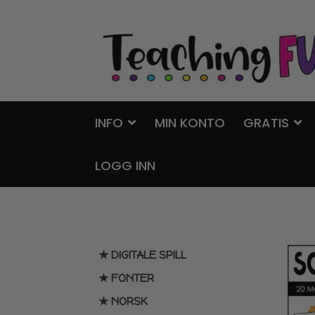
Hopp
Hopp
til
til
navigasjon
innhold
INFO
MIN KONTO
GRATIS
LOGG INN
★ DIGITALE SPILL
★ FONTER
★ NORSK