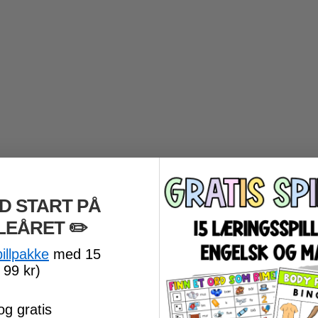
D START PÅ
LEÅRET
​ ✏️
pillpakke
med 15
 99 kr)
og gratis