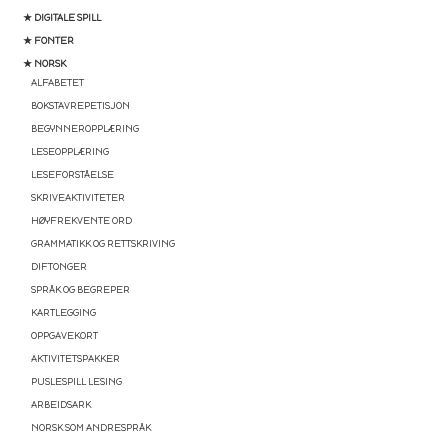
★ DIGITALE SPILL
★ FONTER
★ NORSK
ALFABETET
BOKSTAVREPETISJON
BEGYNNEROPPLÆRING
LESEOPPLÆRING
LESEFORSTÅELSE
SKRIVEAKTIVITETER
HØYFREKVENTE ORD
GRAMMATIKK OG RETTSKRIVING
DIFTONGER
SPRÅK OG BEGREPER
KARTLEGGING
OPPGAVEKORT
AKTIVITETSPAKKER
PUSLESPILL LESING
ARBEIDSARK
NORSK SOM ANDRESPRÅK