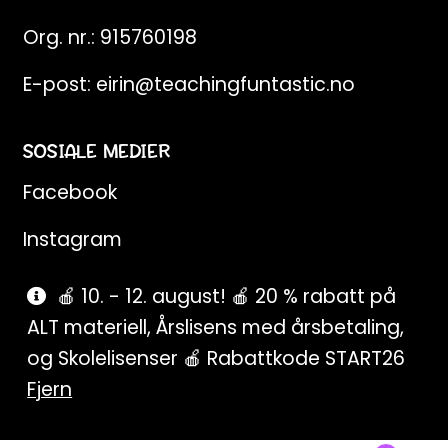
Org. nr.: 915760198
E-post:
eirin@teachingfuntastic.no
SOSIALE MEDIER
Facebook
Instagram
Pinterest
🍎 10. - 12. august! 🍎 20 % rabatt på
ALT materiell, Årslisens med årsbetaling,
SnapChat
og Skolelisenser 🍎 Rabattkode START26
Fjern