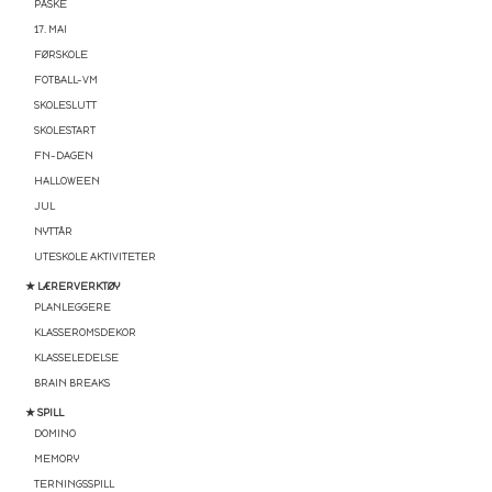
PÅSKE
17. MAI
FØRSKOLE
FOTBALL-VM
SKOLESLUTT
SKOLESTART
FN-DAGEN
HALLOWEEN
JUL
NYTTÅR
UTESKOLE AKTIVITETER
★ LÆRERVERKTØY
PLANLEGGERE
KLASSEROMSDEKOR
KLASSELEDELSE
BRAIN BREAKS
★ SPILL
DOMINO
MEMORY
TERNINGSSPILL