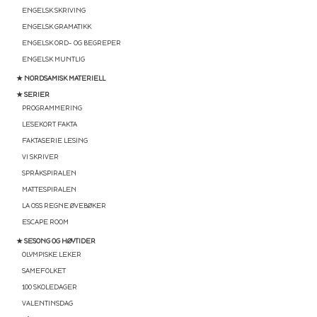
ENGELSK SKRIVING
ENGELSK GRAMATIKK
ENGELSK ORD- OG BEGREPER
ENGELSK MUNTLIG
★ NORDSAMISK MATERIELL
★ SERIER
PROGRAMMERING
LESEKORT FAKTA
FAKTASERIE LESING
VI SKRIVER
SPRÅKSPIRALEN
MATTESPIRALEN
LA OSS REGNE ØVEBØKER
ESCAPE ROOM
★ SESONG OG HØYTIDER
OLYMPISKE LEKER
SAMEFOLKET
100 SKOLEDAGER
VALENTINSDAG