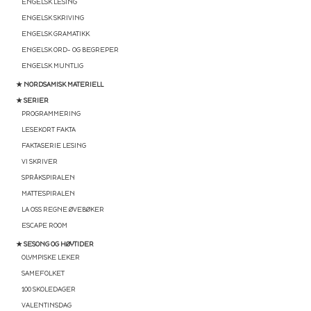
ENGELSK LESING
ENGELSK SKRIVING
ENGELSK GRAMATIKK
ENGELSK ORD- OG BEGREPER
ENGELSK MUNTLIG
★ NORDSAMISK MATERIELL
★ SERIER
PROGRAMMERING
LESEKORT FAKTA
FAKTASERIE LESING
VI SKRIVER
SPRÅKSPIRALEN
MATTESPIRALEN
LA OSS REGNE ØVEBØKER
ESCAPE ROOM
★ SESONG OG HØYTIDER
OLYMPISKE LEKER
SAMEFOLKET
100 SKOLEDAGER
VALENTINSDAG