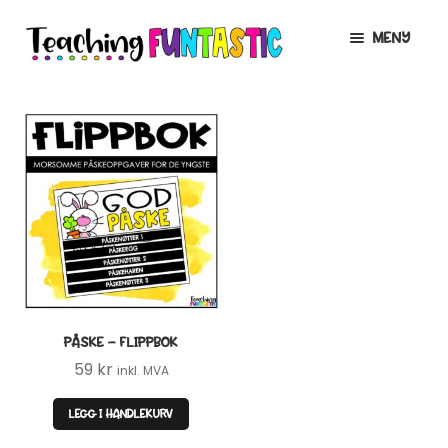
Hopp
Hopp
MENY
til
til
navigasjon
innhold
INFO
UTVID
UNDERMENY
MIN KONTO
GRATIS
UTVID
UNDERMENY
BUTIKK
UTVID
UNDERMENY
LISENSER
UTVID
UNDERMENY
PÅSKE – FLIPPBOK
TIPSHJØRNET
59
kr
inkl. MVA
KURS
LEGG I HANDLEKURV