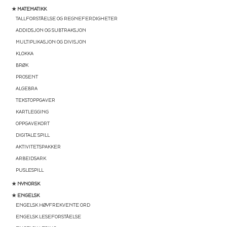
★ MATEMATIKK
TALLFORSTÅELSE OG REGNEFERDIGHETER
ADDIDSJON OG SUBTRAKSJON
MULTIPLIKASJON OG DIVISJON
KLOKKA
BRØK
PROSENT
ALGEBRA
TEKSTOPPGAVER
KARTLEGGING
OPPGAVEKORT
DIGITALE SPILL
AKTIVITETSPAKKER
ARBEIDSARK
PUSLESPILL
★ NYNORSK
★ ENGELSK
ENGELSK HØYFREKVENTE ORD
ENGELSK LESEFORSTÅELSE