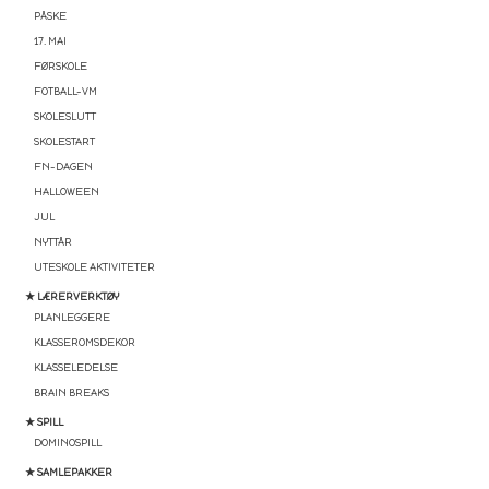
PÅSKE
17. MAI
FØRSKOLE
FOTBALL-VM
SKOLESLUTT
SKOLESTART
FN-DAGEN
HALLOWEEN
JUL
NYTTÅR
UTESKOLE AKTIVITETER
★ LÆRERVERKTØY
PLANLEGGERE
KLASSEROMSDEKOR
KLASSELEDELSE
BRAIN BREAKS
★ SPILL
DOMINOSPILL
★ SAMLEPAKKER