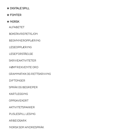
★ DIGITALE SPILL
★ FONTER
★ NORSK
ALFABETET
BOKSTAVREPETISJON
BEGYNNEROPPLÆRING
LESEOPPLÆRING
LESEFORSTÅELSE
SKRIVEAKTIVITETER
HØYFREKVENTE ORD
GRAMMATIKK OG RETTSKRIVING
DIFTONGER
SPRÅK OG BEGREPER
KARTLEGGING
OPPGAVEKORT
AKTIVITETSPAKKER
PUSLESPILL LESING
ARBEIDSARK
NORSK SOM ANDRESPRÅK