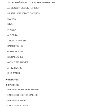
TALLFORSTÅELSE OG REGNEFERDIGHETER
ADDIDSJON OG SUBTRAKSJON
MULTIPLIKASJON OG DIVISJON
KLOKKA
BRØK
PROSENT
ALGEBRA
TEKSTOPPGAVER
KARTLEGGING
OPPGAVEKORT
DIGITALE SPILL
AKTIVITETSPAKKER
ARBEIDSARK
PUSLESPILL
★ NYNORSK
★ ENGELSK
ENGELSK HØYFREKVENTE ORD
ENGELSK LESEFORSTÅELSE
ENGELSK LESING
ENGELSK SKRIVING