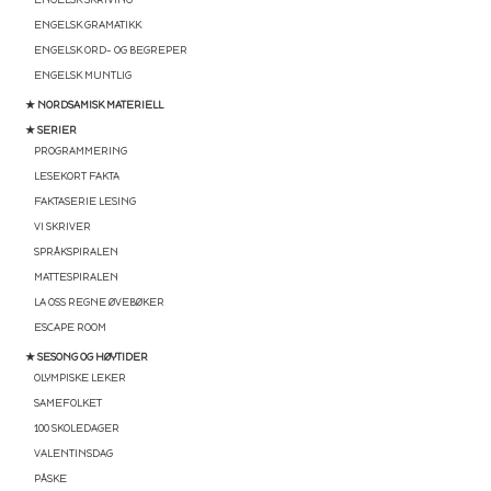
ENGELSK GRAMATIKK
ENGELSK ORD- OG BEGREPER
ENGELSK MUNTLIG
★ NORDSAMISK MATERIELL
★ SERIER
PROGRAMMERING
LESEKORT FAKTA
FAKTASERIE LESING
VI SKRIVER
SPRÅKSPIRALEN
MATTESPIRALEN
LA OSS REGNE ØVEBØKER
ESCAPE ROOM
★ SESONG OG HØYTIDER
OLYMPISKE LEKER
SAMEFOLKET
100 SKOLEDAGER
VALENTINSDAG
PÅSKE