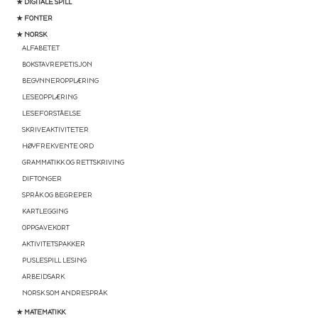
★ DIGITALE SPILL
★ FONTER
★ NORSK
ALFABETET
BOKSTAVREPETISJON
BEGYNNEROPPLÆRING
LESEOPPLÆRING
LESEFORSTÅELSE
SKRIVEAKTIVITETER
HØYFREKVENTE ORD
GRAMMATIKK OG RETTSKRIVING
DIFTONGER
SPRÅK OG BEGREPER
KARTLEGGING
OPPGAVEKORT
AKTIVITETSPAKKER
PUSLESPILL LESING
ARBEIDSARK
NORSK SOM ANDRESPRÅK
★ MATEMATIKK