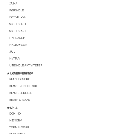
17. MAI
FØRSKOLE
FOTBALL-VM
SKOLESLUTT
SKOLESTART
FN-DAGEN
HALLOWEEN
JUL
NYTTÅR
UTESKOLE AKTIVITETER
★ LÆRERVERKTØY
PLANLEGGERE
KLASSEROMSDEKOR
KLASSELEDELSE
BRAIN BREAKS
★ SPILL
DOMINO
MEMORY
TERNINGSSPILL