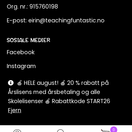
Org. nr.: 915760198
E-post:
eirin@teachingfuntastic.no
SOSIALE MEDIER
Facebook
Instagram
Pinterest
🍎 HELE august! 🍎 20 % rabatt på
Årslisens med årsbetaling og alle
SnapChat
Skolelisenser 🍎 Rabattkode START26
Fjern
0