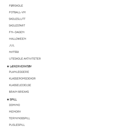
FØRSKOLE
FOTBALL-VM
SKOLESLUTT
SKOLESTART
FN-DAGEN
HALLOWEEN
JUL
NYTTÅR
UTESKOLE AKTIVITETER
★ LÆRERVERKTØY
PLANLEGGERE
KLASSEROMSDEKOR
KLASSELEDELSE
BRAIN BREAKS
★ SPILL
DOMINO
MEMORY
TERNINGSSPILL
PUSLESPILL