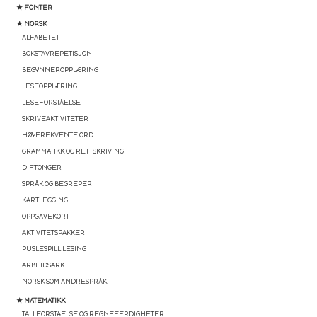
★ FONTER
★ NORSK
ALFABETET
BOKSTAVREPETISJON
BEGYNNEROPPLÆRING
LESEOPPLÆRING
LESEFORSTÅELSE
SKRIVEAKTIVITETER
HØYFREKVENTE ORD
GRAMMATIKK OG RETTSKRIVING
DIFTONGER
SPRÅK OG BEGREPER
KARTLEGGING
OPPGAVEKORT
AKTIVITETSPAKKER
PUSLESPILL LESING
ARBEIDSARK
NORSK SOM ANDRESPRÅK
★ MATEMATIKK
TALLFORSTÅELSE OG REGNEFERDIGHETER