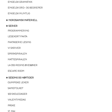
ENGELSK GRAMATIKK
ENGELSK ORD- OG BEGREPER
ENGELSK MUNTLIG
★ NORDSAMISK MATERIELL
★ SERIER
PROGRAMMERING
LESEKORT FAKTA
FAKTASERIE LESING
VI SKRIVER
SPRÅKSPIRALEN
MATTESPIRALEN
LA OSS REGNE ØVEBØKER
ESCAPE ROOM
★ SESONG OG HØYTIDER
OLYMPISKE LEKER
SAMEFOLKET
100 SKOLEDAGER
VALENTINSDAG
PÅSKE
17. MAI