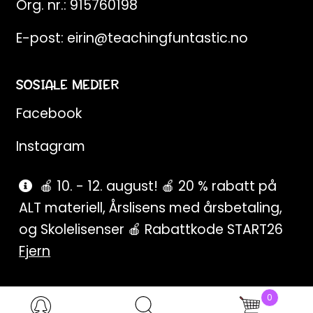
Org. nr.: 915760198
E-post:
eirin@teachingfuntastic.no
SOSIALE MEDIER
Facebook
Instagram
Pinterest
🍎 10. - 12. august! 🍎 20 % rabatt på
ALT materiell, Årslisens med årsbetaling,
SnapChat
og Skolelisenser 🍎 Rabattkode START26
Fjern
0
Products